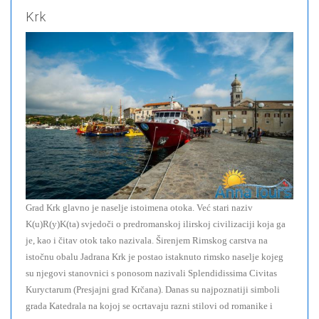
Krk
Grad Krk glavno je naselje istoimena otoka. Već stari naziv
K(u)R(y)K(ta) svjedoči o predromanskoj ilirskoj civilizaciji koja ga
je, kao i čitav otok tako nazivala. Širenjem Rimskog carstva na
istočnu obalu Jadrana Krk je postao istaknuto rimsko naselje kojeg
su njegovi stanovnici s ponosom nazivali Splendidissima Civitas
Kuryctarum (Presjajni grad Krčana). Danas su najpoznatiji simboli
grada Katedrala na kojoj se ocrtavaju razni stilovi od romanike i