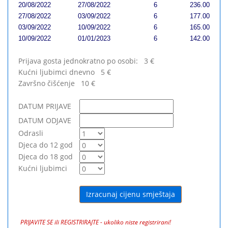
20/08/2022
27/08/2022
6
236.00
27/08/2022
03/09/2022
6
177.00
03/09/2022
10/09/2022
6
165.00
10/09/2022
01/01/2023
6
142.00
Prijava gosta jednokratno po osobi:
3
€
Kućni ljubimci dnevno
5
€
Završno čišćenje
10
€
DATUM PRIJAVE
DATUM ODJAVE
Odrasli
Djeca do 12 god
Djeca do 18 god
Kućni ljubimci
PRIJAVITE SE ili REGISTRIRAJTE - ukoliko niste registrirani!