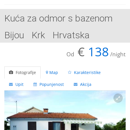
Kuća za odmor s bazenom
Bijou
Krk
Hrvatska
€
138
Od
/night
Fotografije
Map
Karakteristike
Upit
Popunjenost
Akcija