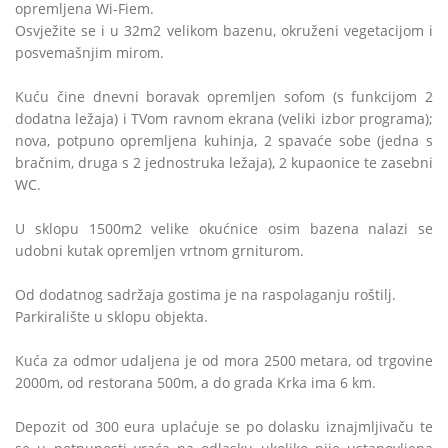
opremljena Wi-Fiem.
Osvježite se i u 32m2 velikom bazenu, okruženi vegetacijom i
posvemašnjim mirom.
Kuću čine dnevni boravak opremljen sofom (s funkcijom 2
dodatna ležaja) i TVom ravnom ekrana (veliki izbor programa);
nova, potpuno opremljena kuhinja, 2 spavaće sobe (jedna s
bračnim, druga s 2 jednostruka ležaja), 2 kupaonice te zasebni
WC.
U sklopu 1500m2 velike okućnice osim bazena nalazi se
udobni kutak opremljen vrtnom grniturom.
Od dodatnog sadržaja gostima je na raspolaganju roštilj.
Parkiralište u sklopu objekta.
Kuća za odmor udaljena je od mora 2500 metara, od trgovine
2000m, od restorana 500m, a do grada Krka ima 6 km.
Depozit od 300 eura uplaćuje se po dolasku iznajmljivaču te