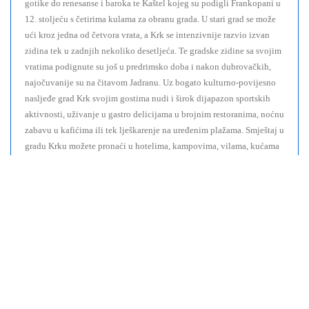
gotike do renesanse i baroka te Kaštel kojeg su podigli Frankopani u
12. stoljeću s četirima kulama za obranu grada. U stari grad se može
ući kroz jedna od četvora vrata, a Krk se intenzivnije razvio izvan
zidina tek u zadnjih nekoliko desetljeća. Te gradske zidine sa svojim
vratima podignute su još u predrimsko doba i nakon dubrovačkih,
najočuvanije su na čitavom Jadranu. Uz bogato kulturno-povijesno
nasljeđe grad Krk svojim gostima nudi i širok dijapazon sportskih
aktivnosti, uživanje u gastro delicijama u brojnim restoranima, noćnu
zabavu u kafićima ili tek lješkarenje na uređenim plažama. Smještaj u
gradu Krku možete pronaći u hotelima, kampovima, vilama, kućama
za odmor, apartmanima.