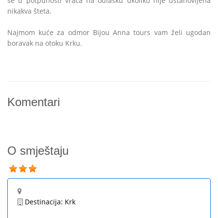
se u potpunosti vraća na odlasku ukoliko nije ustanovljena
nikakva šteta.
Najmom kuće za odmor Bijou Anna tours vam želi ugodan
boravak na otoku Krku.
Komentari
O smještaju
Destinacija:
Krk