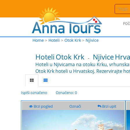
POČ
Home
>
Hoteli
>
Otok Krk
>
Njivice
Hoteli
Otok Krk
Njivice
Hrva
-
Hoteli u Njivicama na otoku Krku, vrhunska 
Otok Krk hoteli u Hrvatskoj. Rezervirajte ho
Ispiši označeno
Označeno: 0
Brzi pogled
Označi
Brzi upit