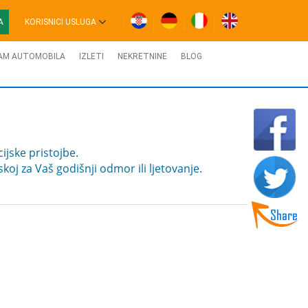
A
KORISNICI USLUGA
AM AUTOMOBILA
IZLETI
NEKRETNINE
BLOG
ijske pristojbe.
oj za Vaš godišnji odmor ili ljetovanje.