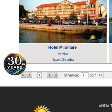
Hotel Miramare
Njivice
Spavaćih soba
1
Stranica:
od 1
ANNA 