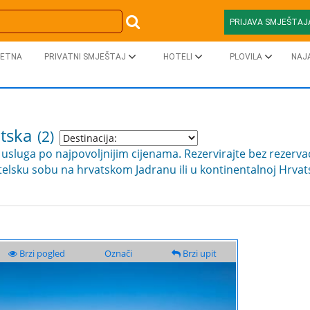
PRIJAVA SMJEŠTAJ
ETNA
PRIVATNI SMJEŠTAJ
HOTELI
PLOVILA
NAJ
tska
(2)
usluga po najpovoljnijim cijenama. Rezervirajte bez rezervac
telsku sobu na hrvatskom Jadranu ili u kontinentalnoj Hrvatsk
Brzi pogled
Označi
Brzi upit