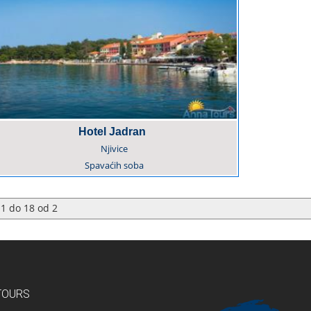
Hotel Jadran
Njivice
Spavaćih soba
1
do
18
od
2
TOURS