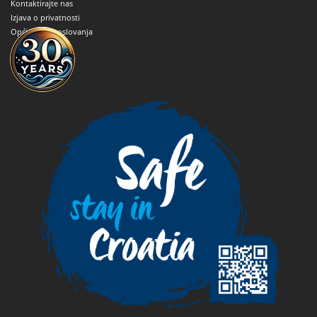
Kontaktirajte nas
Izjava o privatnosti
Opći uvjeti poslovanja