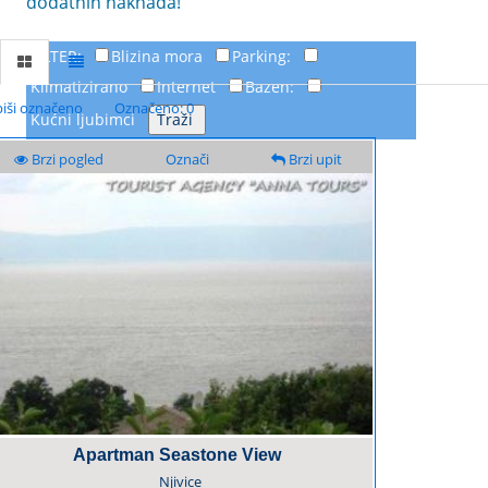
dodatnih naknada!
FILTER:
Blizina mora
Parking:
Klimatizirano
Internet
Bazen:
piši označeno
Označeno: 0
Kućni ljubimci
Brzi pogled
Označi
Brzi upit
Apartman Seastone View
Njivice