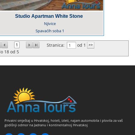
Studio Apartman White Stone
Njivice
Spavaćih soba
1
1
Stranica:
od 1
do
18
od
5
Privatni smještaj u Hrvatskoj, hoteli, izleti, najam automobila i plovila za vaš
godišnji odmor na Jadranu i kontinentalnoj Hrvatskoj