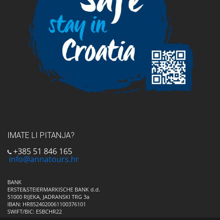
IMATE LI PITANJA?
+385 51 846 165
info@annatours.hr
BANK
ERSTE&STEIERMARKISCHE BANK d.d.
51000 RIJEKA, JADRANSKI TRG 3a
IBAN: HR8524020061100376101
SWIFT/BIC: ESBCHR22