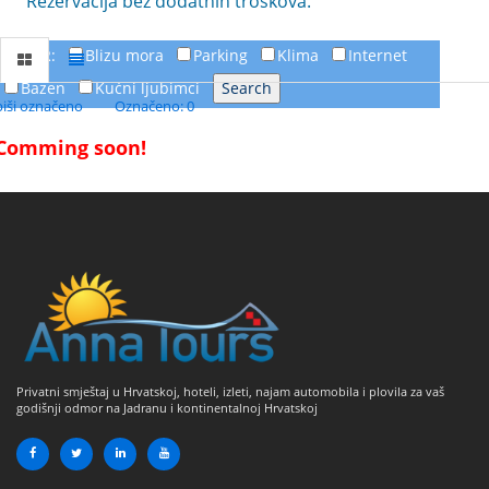
Rezervacija bez dodatnih troškova.
FILTER:
Blizu mora
Parking
Klima
Internet
Bazen
Kućni ljubimci
piši označeno
Označeno: 0
Comming soon!
Privatni smještaj u Hrvatskoj, hoteli, izleti, najam automobila i plovila za vaš
godišnji odmor na Jadranu i kontinentalnoj Hrvatskoj