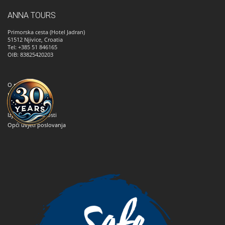
ANNA TOURS
Primorska cesta (Hotel Jadran)
51512
Njivice, Croatia
Tel: +385 51 846165
OIB: 83825420203
O nama
Kako rezervirati
Kontaktirajte nas
Izjava o privatnosti
Opći uvjeti poslovanja