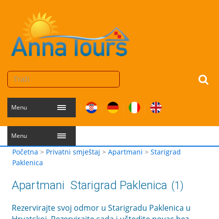
Menu
Menu
Početna
>
Privatni smještaj
>
Apartmani
>
Starigrad
Paklenica
Apartmani
Starigrad Paklenica
(1)
Rezervirajte svoj odmor u Starigradu Paklenica u
Hrvatskoj. Rezervirajte sada i uštedite novac bez