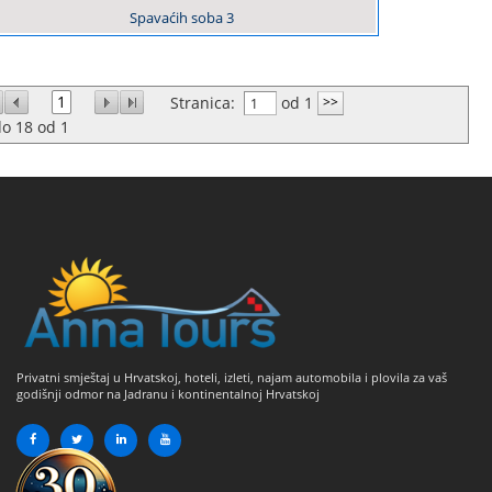
Spavaćih soba
3
1
Stranica:
od 1
do
18
od
1
Privatni smještaj u Hrvatskoj, hoteli, izleti, najam automobila i plovila za vaš
godišnji odmor na Jadranu i kontinentalnoj Hrvatskoj