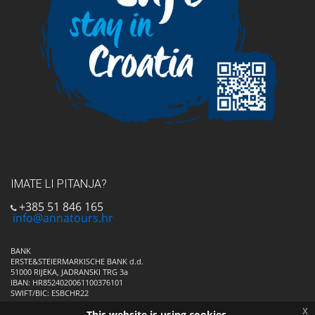
IMATE LI PITANJA?
+385 51 846 165
info@annatours.hr
BANK
ERSTE&STEIERMARKISCHE BANK d.d.
51000 RIJEKA, JADRANSKI TRG 3a
IBAN: HR8524020061100376101
SWIFT/BIC: ESBCHR22
x
This website is using cookies.