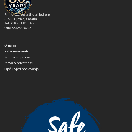
ANNA TOURS
Primorska cesta (Hotel Jadran)
51512
Njivice, Croatia
Tel: +385 51 846165
OIB: 83825420203
O nama
Kako rezervirati
Kontaktirajte nas
Izjava o privatnosti
Opći uvjeti poslovanja