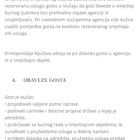
rezerviranu uslugu gostu u slučaju da gost dovede u smještaj
kućnog ljubimca bez prethodne najave agenciji ili
iznajmljivaču. Pri navedenim slučajevima agencija nije dužna
uvažiti primjedbe gosta na kvalitetu rezerviranog smještaja
i/ili usluga.
Primopredaja ključeva odvija se po dolasku gosta u agenciju
ili u smještajni objekt.
4.
OBAVEZE GOSTA
Gost je dužan:
• posjedovati valjane putne isprave,
• poštivati carinske i devizne propise države u kojoj je
odredište,
• pridržavati se kućnog reda u smještajnim objektima, te
surađivati s pružateljima usluga u dobroj namjeri,
• prilikom dolaska na odredište, pružatelju usluga predati