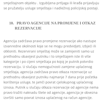
smještajnom objektu . Izgubljena prtljaga ili krađa prijavljuju
se pružatelju usluge smještaja i nadležnoj policijskoj postaji.
10.
PRAVO AGENCIJE NA PROMJENE I OTKAZ
REZERVACIJE
Agencija zadržava pravo promjene rezervacije ako nastupe
izvanredne okolnosti koje se ne mogu predvidjeti, izbjeći ili
otkloniti. Rezervirani smještaj može se zamijeniti samo uz
prethodnu obavijest putniku i to smještajem iste ili više
kategorije i po cijeni smještaja po kojoj je putnik potvrdio
rezervaciju. U slučaju nemogućnosti zamjene uplaćenog
smještaja, agencija zadržava pravo otkaza rezervacije uz
prethodnu obavijest putniku najmanje 7 dana prije početka
korištenja usluge, te jamči povrat cjelokupnog uplaćenog
iznosa. Putnik u slučaju otkaza rezervacije od agencije nema
pravo tražiti naknadu štete od agencije, agencija je obvezna
izvršiti samo povrat iznosa uplaćenog na račun agencije.