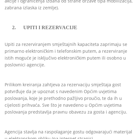
akcije i ograničenja izdana od strane države tipa mobilizacija,
zabrana izlaska iz zemlje).
2.
UPITI I REZERVACIJE
Upiti za rezerviranjem smještajnih kapaciteta zaprimaju se
primarno elektroničkim i telefonskim putem, a rezerviranje
istih moguće je isključivo elektroničkim putem ili osobno u
poslovnici agencije.
Prilikom kreiranja zahtjeva za rezervaciju smještaja gost
potvrđuje da je upoznat s navedenim Općim uvjetima
poslovanja, koje je prethodno pažljivo proučio, te da ih u
cijelosti prihvaća. Sve što je navedeno u Općim uvjetima
poslovanja predstavlja pravnu obavezu za gosta i agenciju.
Agencija stavlja na raspolaganje gostu odgovarajući materijal
u elektronskom obliku (na internet stranici -