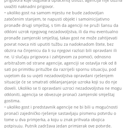
prigovora koje odgovara uplaćenoj usluzi, agencija nije dužna
uvažiti naknadni prigovor.
• ukoliko gost na samom mjestu ne bude zadovoljan
zatečenim stanjem, te napusti objekt i samoinicijativno
pronađe drugi smještaj, s tim da agenciji ne pruži šansu da
otkloni uzrok njegovog nezadovoljstva, ili da mu eventualno
pronađe zamjenski smještaj, takav gost ne može zahtijevati
povrat novca niti uputiti tužbu za nadoknadom štete, bez
obzira na činjenicu da li su njegovi razlozi bili opravdani ili
ne. U slučaju prigovora i zahtjevom za pomoći, odnosno
arbitražom od strane agencije, agenciji se ostavlja rok od 8
sati po primitku pritužbe da razriješi spornu situaciju, pod
uvjetom da su uvjeti nezadovoljstva opravdani rješenjem
situacije će se smatrati otklanjanjanje uzroka koji su do nje
doveli. Ukoliko se ti opravdani uzroci nezadovoljstva ne mogu
otkloniti, agencija se obvezuje pronaći zamjenski smještaj
gostima.
• ukoliko gost i predstavnik agencije ne bi bili u mogućnosti
pronaći zajedničko rješenje sastavljaju pismenu potvrdu o
tome u dva primjerka, a koju u znak prihvata obojica
potpisuju. Putnik zadržava jedan primjerak ove potvrde.