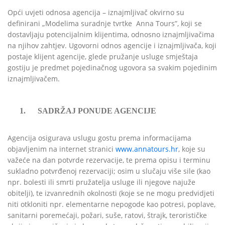
Opći uvjeti odnosa agencija – iznajmljivač okvirno su
definirani „Modelima suradnje tvrtke Anna Tours”, koji se
dostavljaju potencijalnim klijentima, odnosno iznajmljivačima
na njihov zahtjev. Ugovorni odnos agencije i iznajmljivača, koji
postaje klijent agencije, glede pružanje usluge smještaja
gostiju je predmet pojedinačnog ugovora sa svakim pojedinim
iznajmljivačem.
1.
SADRŽAJ PONUDE AGENCIJE
Agencija osigurava uslugu gostu prema informacijama
objavljenim na internet stranici
www.annatours.hr
, koje su
važeće na dan potvrde rezervacije, te prema opisu i terminu
sukladno potvrđenoj rezervaciji; osim u slučaju više sile (kao
npr. bolesti ili smrti pružatelja usluge ili njegove najuže
obitelji), te izvanrednih okolnosti (koje se ne mogu predvidjeti
niti otkloniti npr. elementarne nepogode kao potresi, poplave,
sanitarni poremećaji, požari, suše, ratovi, štrajk, terorističke