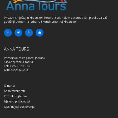
Privatni smještaj u Hrvatskoj, hoteli, izleti, najam automobila i plovila za vaš
godišnji odmor na Jadranu i kontinentalnoj Hrvatskoj
ANNA TOURS
Primorska cesta (Hotel Jadran)
51512
Njivice, Croatia
Tel: +385 51 846165
OIB: 83825420203
O nama
Kako rezervirati
Kontaktirajte nas
Izjava o privatnosti
Opći uvjeti poslovanja