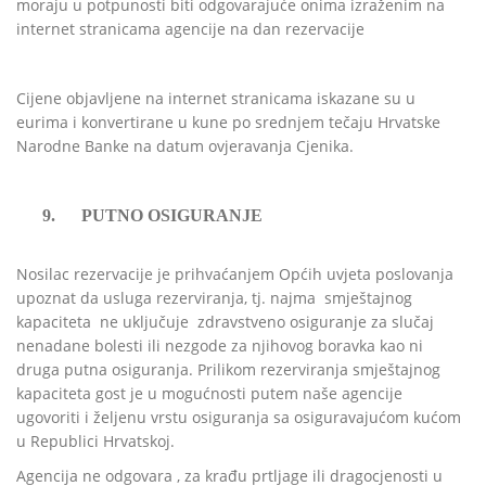
moraju u potpunosti biti odgovarajuće onima izraženim na
internet stranicama agencije na dan rezervacije
Cijene objavljene na internet stranicama iskazane su
u
eurima i konvertirane u kune po srednjem tečaju Hrvatske
Narodne Banke na datum ovjeravanja Cjenika.
9.
PUTNO OSIGURANJE
Nosilac rezervacije je prihvaćanjem Općih uvjeta poslovanja
upoznat da usluga rezerviranja, tj. najma
smještajnog
kapaciteta
ne uključuje
zdravstveno osiguranje za slučaj
nenadane bolesti ili nezgode za njihovog boravka kao ni
druga putna osiguranja. Prilikom rezerviranja smještajnog
kapaciteta gost je u mogućnosti putem naše agencije
ugovoriti i željenu vrstu osiguranja sa osiguravajućom kućom
u Republici Hrvatskoj.
Agencija ne odgovara , za krađu prtljage ili dragocjenosti u