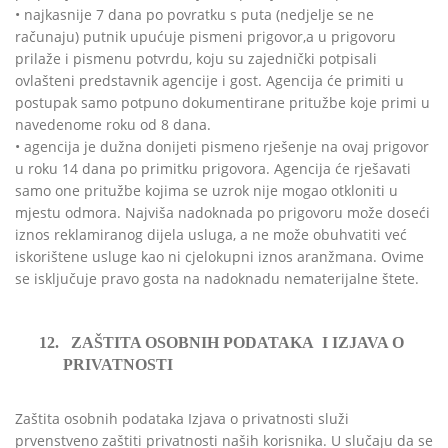
• najkasnije 7 dana po povratku s puta (nedjelje se ne
računaju) putnik upućuje pismeni prigovor,a u prigovoru
prilaže i pismenu potvrdu, koju su zajednički potpisali
ovlašteni predstavnik agencije i gost. Agencija će primiti u
postupak samo potpuno dokumentirane pritužbe koje primi u
navedenome roku od 8 dana.
• agencija je dužna donijeti pismeno rješenje na ovaj prigovor
u roku 14 dana po primitku prigovora. Agencija će rješavati
samo one pritužbe kojima se uzrok nije mogao otkloniti u
mjestu odmora. Najviša nadoknada po prigovoru može doseći
iznos reklamiranog dijela usluga, a ne može obuhvatiti već
iskorištene usluge kao ni cjelokupni iznos aranžmana. Ovime
se isključuje pravo gosta na nadoknadu nematerijalne štete.
12.
ZAŠTITA OSOBNIH PODATAKA
I IZJAVA O
PRIVATNOSTI
Zaštita osobnih podataka Izjava o privatnosti služi
prvenstveno zaštiti privatnosti naših korisnika. U slučaju da se