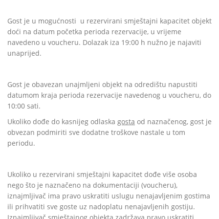
Gost je u mogućnosti
u rezervirani smještajni kapacitet objekt
doći na datum početka perioda rezervacije, u vrijeme
navedeno u voucheru. Dolazak iza 19:00 h nužno je najaviti
unaprijed.
Gost je obavezan unajmljeni objekt na odredištu napustiti
datumom kraja perioda rezervacije navedenog u voucheru,
do
10:00 sati.
Ukoliko dođe do kasnijeg odlaska
gosta
od naznačenog, gost je
obvezan podmiriti sve dodatne troškove nastale u tom
periodu.
Ukoliko u rezervirani smještajni kapacitet dođe više osoba
nego što je naznačeno na dokumentaciji (voucheru),
iznajmljivač ima pravo uskratiti uslugu nenajavljenim gostima
ili prihvatiti sve goste uz nadoplatu nenajavljenih gostiju.
Iznajmljivač smještajnog objekta zadržava pravo uskratiti