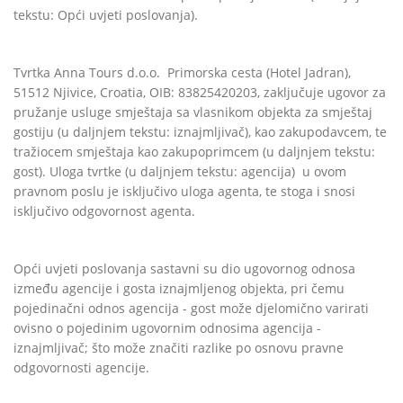
tekstu: Opći uvjeti poslovanja).
Tvrtka Anna Tours d.o.o. Primorska cesta (Hotel Jadran),
51512 Njivice, Croatia, OIB: 83825420203, zaključuje ugovor za
pružanje usluge smještaja sa vlasnikom objekta za smještaj
gostiju (u daljnjem tekstu: iznajmljivač), kao zakupodavcem, te
tražiocem smještaja kao zakupoprimcem (u daljnjem tekstu:
gost). Uloga tvrtke (u daljnjem tekstu: agencija) u ovom
pravnom poslu je isključivo uloga agenta, te stoga i snosi
isključivo odgovornost agenta.
Opći uvjeti poslovanja sastavni su dio ugovornog odnosa
između agencije i gosta iznajmljenog objekta, pri čemu
pojedinačni odnos agencija - gost može djelomično varirati
ovisno o pojedinim ugovornim odnosima agencija -
iznajmljivač; što može značiti razlike po osnovu pravne
odgovornosti agencije.