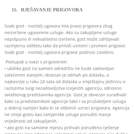
11.
RJEŠAVANJE PRIGOVORA
Svaki gost - nositelj ugovora ima pravo prigovora zbog
neizvršene ugovorene usluge. Ako su zakupljene usluge
nepotpuno ili nekvalitetno izvršene, gost može zahtijevati
razmjernu odštetu tako da priloži usmeni i pismeni prigovor.
Svaki gost - nositelj ugovora prigovor podnosi zasebno.
Postupak u svezi s prigovorom:
• ukoliko gost na samom odredištu ne bude zadovoljan
zatečenim stanjem, obvezan je odmah po dolasku, a
najkasnije u roku 24 sata od dolaska u smještajnu jedinicu o
razlozima svog nezadovoljstva izvijestiti agenciju, odnosno
ovlaštenog predstavnika agencije. Gost je obvezan surađivati
kako sa predstavnikom agencije tako i sa pružateljem usluga
u dobroj namjeri kako bi se otklonili uzroci prigovora. Agencija
ne smije gostu kao zamjenske usluge ponuditi manje
vrijednosti od zakupljenih.
• ako gost na samome mjestu prihvati ponuđeno rješenje