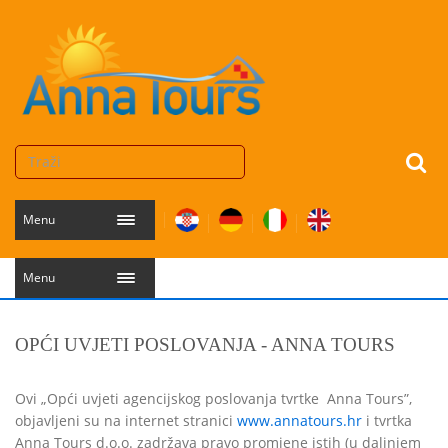
Menu
Menu
OPĆI UVJETI POSLOVANJA - ANNA TOURS
Ovi „Opći uvjeti agencijskog poslovanja tvrtke Anna Tours”,
objavljeni su na internet stranici
www.annatours.hr
i tvrtka
Anna Tours d.o.o. zadržava pravo promjene istih (u daljnjem