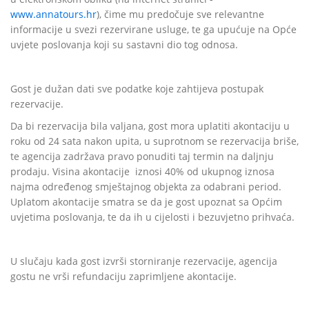
www.annatours.hr
), čime mu predočuje sve relevantne
informacije u svezi rezervirane usluge, te ga upućuje na Opće
uvjete poslovanja koji su sastavni dio tog odnosa.
Gost je dužan dati sve podatke koje zahtijeva postupak
rezervacije.
Da bi rezervacija bila valjana, gost mora uplatiti akontaciju u
roku od 24 sata nakon upita, u suprotnom se rezervacija briše,
te agencija zadržava pravo ponuditi taj termin na daljnju
prodaju. Visina akontacije
iznosi 40% od ukupnog iznosa
najma određenog smještajnog objekta za odabrani period.
Uplatom akontacije smatra se da je gost upoznat sa Općim
uvjetima poslovanja, te da ih u cijelosti i bezuvjetno prihvaća.
U slučaju kada gost izvrši storniranje rezervacije, agencija
gostu ne vrši refundaciju zaprimljene akontacije.