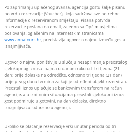
Po zaprimanju uplaćenog avansa, agencija gostu šalje pisanu
potvrdu rezervacije (Voucher),
koja sadržava sve potrebne
informacije o rezerviranom smještaju. Pisana potvrda
rezervacije poslana na email, zajedno sa Općim uvjetima
poslovanja, oglašenim na internetskim stranicama
www.annatours.hr
, predstavlja ugovor o najmu između gosta i
iznajmljivača.
Ugovor o najmu poništiv je u slučaju nezaprimanja preostalog
cjelokupnog iznosa
najma u danom roku od tri tjedna (21
dan) prije dolaska na odredište, odnosno tri tjedna (21 dan)
prije prvog dana termina za koji je određeni objekt rezerviran.
Preostali iznos uplaćuje se
bankovnim transferom na račun
agencije, a u iznimnim situacijama preostali cjelokupni iznos
gost podmiruje u gotovini, na dan dolaska, direktno
iznajmljivaču, odnosno u agenciji.
Ukoliko se plaćanje rezervacije vrši unutar perioda od tri