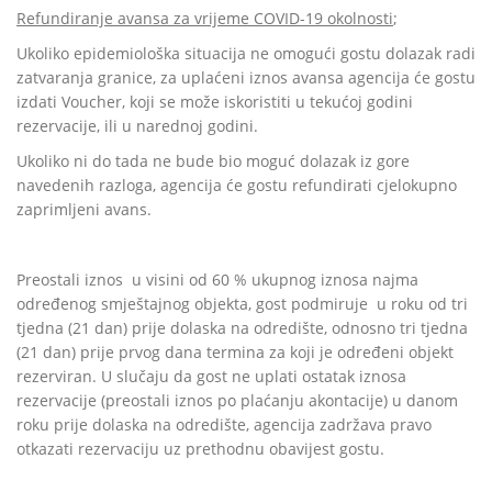
Refundiranje avansa za vrijeme COVID-19 okolnosti
;
Ukoliko epidemiološka situacija ne omogući gostu dolazak radi
zatvaranja granice, za uplaćeni iznos avansa agencija će gostu
izdati Voucher, koji se može iskoristiti u tekućoj godini
rezervacije, ili u narednoj godini.
Ukoliko ni do tada ne bude bio moguć dolazak iz gore
navedenih razloga, agencija će gostu refundirati cjelokupno
zaprimljeni avans.
Preostali iznos
u visini od 60 % ukupnog iznosa najma
određenog smještajnog objekta, gost podmiruje
u roku od tri
tjedna (21 dan) prije dolaska na odredište, odnosno tri tjedna
(21 dan) prije prvog dana termina za koji je određeni objekt
rezerviran. U slučaju da gost ne uplati ostatak iznosa
rezervacije (preostali iznos po plaćanju akontacije) u danom
roku prije dolaska na odredište, agencija zadržava pravo
otkazati rezervaciju uz prethodnu obavijest gostu.