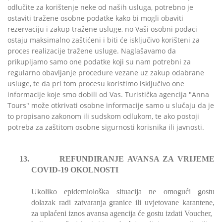
odlučite za korištenje neke od naših usluga, potrebno je
ostaviti tražene osobne podatke kako bi mogli obaviti
rezervaciju i zakup tražene usluge, no Vaši osobni podaci
ostaju maksimalno zaštićeni i biti će isključivo korišteni za
proces realizacije tražene usluge. Naglašavamo da
prikupljamo samo one podatke koji su nam potrebni za
regularno obavljanje procedure vezane uz zakup odabrane
usluge, te da pri tom procesu koristimo isključivo one
informacije koje smo dobili od Vas. Turistička agencija "Anna
Tours" može otkrivati osobne informacije samo u slučaju da je
to propisano zakonom ili sudskom odlukom, te ako postoji
potreba za zaštitom osobne sigurnosti korisnika ili javnosti.
13.
REFUNDIRANJE AVANSA ZA VRIJEME
COVID-19 OKOLNOSTI
Ukoliko epidemiološka situacija ne omogući gostu
dolazak radi zatvaranja granice ili uvjetovane karantene,
za uplaćeni iznos avansa agencija će gostu izdati Voucher,