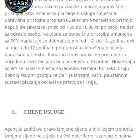
Hrvatske, gost ima zakonsku obavezu plaćanja boravišne
pristojbe istovremeno sa plaćanjem usluge smještaja.
Boravišna pristojba propisana Zakonom o boravišnoj pristojbi
Republike Hrvatske iznosi od
7,00 do 10,00
kn po osobi na dan
za odrasle osobe. Naknada za boravišnu pristojba umanjena
za 50% naplaćuje se dobnoj skupini od 12. do 18. godina, dok
su djeca do 12 godina u potpunosti oslobođena plaćanja
boravišne pristojbe. Konačan iznos boravišne pristojbe za
određenu rezervaciju ovisi o odredištu u Republici Hrvatskoj u
kojem se nalazi smještajna jedinica, terminu boravka, broju i
dobnoj skupini gostiju, te da li je iznajmljivač u paušalnom
sustavu plaćanja boravišne pristojbe ili nije.
8.
CIJENE USLUGE
Agencija zadržava pravo izmjene cijena u bilo kojem trenutku.
Izmjena cijene ne utječe na već potvrđene rezervacije najma