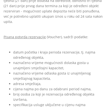
tjedna (21 dan) prije dolaska na odredište, odnosno tri tjedna
(21 dan) prije prvog dana termina za koji je određeni objekt
rezerviran - mogućnost uplate depozita neće biti ponuđena,
već je potrebno uplatiti ukupan iznos u roku od 24 sata nakon
upita.
Pisana potvrda rezervacije
(
Voucher)
, sadrži podatke:
datum početka i kraja perioda rezervacije, tj. najma
određenog objekta,
naznačeno vrijeme mogućnosti dolaska gosta u
unajmljeni smještajni kapacitet,
naznačeno vrijeme odlaska gosta iz unajmljenog
smještajnog kapaciteta,
adresa smještaja,
cijena najma po danu za odabrani period najma,
broj osoba za koji je rezervacija određenog objekta
izvršena,
specifikacija usluge uključene u cijenu najma