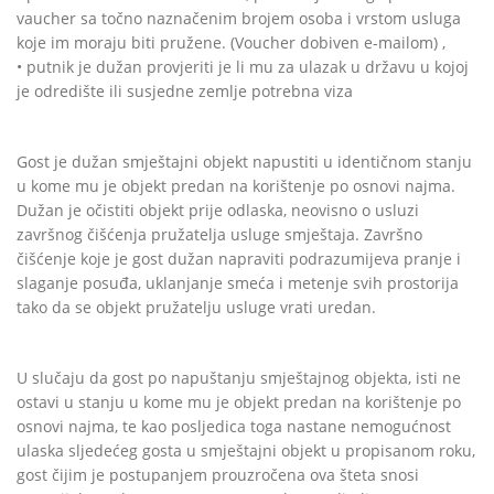
vaucher sa točno naznačenim brojem osoba i vrstom usluga
koje im moraju biti pružene. (Voucher dobiven e-mailom) ,
• putnik je dužan provjeriti je li mu za ulazak u državu u kojoj
je odredište ili susjedne zemlje potrebna viza
Gost je dužan smještajni objekt napustiti u identičnom stanju
u kome mu je objekt predan na korištenje po osnovi najma.
Dužan je očistiti objekt prije odlaska, neovisno o usluzi
završnog čišćenja pružatelja usluge smještaja. Završno
čišćenje koje je gost dužan napraviti podrazumijeva pranje i
slaganje posuđa, uklanjanje smeća i metenje svih prostorija
tako da se objekt pružatelju usluge vrati uredan.
U slučaju da gost po napuštanju smještajnog objekta, isti ne
ostavi u stanju u kome mu je objekt predan na korištenje po
osnovi najma, te kao posljedica toga nastane nemogućnost
ulaska sljedećeg gosta u smještajni objekt u propisanom roku,
gost čijim je postupanjem prouzročena ova šteta snosi