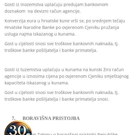
Gosti iz inozemstva uplaćuju predujam bankovnom
doznakom
na devizni račun agencije.
Konverzija eura u hrvatske kune vrši se, po srednjem tečaju
Hrvatske Narodne Banke po ovjerenom Cjeniku pružanja
usluga najma
iskazanog u kunama.
Gost u cijelosti snosi sve troškove bankovnih naknada, tj.
troškove banke pošiljatelja i banke primatelja.
Gosti iz tuzemstva uplaćuju u kunama na kunski žiro račun
agencije u iznosima cijena po ovjerenom Cjeniku smještajnog
kapaciteta iskazanog u kunama.
Gost u cijelosti snosi sve troškove bankovnih naknada, tj.
troškove banke pošiljatelja i banke primatelja snosi.
7.
BORAVIŠNA PRISTOJBA
Prema važećem Zakonu o boravišnoj pristojbi Republike