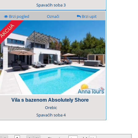
Spavaćih soba
3
Brzi pogled
Označi
Brzi upit
Vila s bazenom Absolutely Shore
Orebic
Spavaćih soba
4