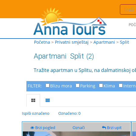
POČ
Početna
>
Privatni smještaj
>
Apartmani
>
Split
Apartmani
Split
(2)
Tražite apartman u Splitu, na dalmatinskoj o
FILTER:
Blizu mora
Parking
Klima
Intern
Ispiši označeno
Označeno: 0
Brzi pogled
Označi
Brzi upit