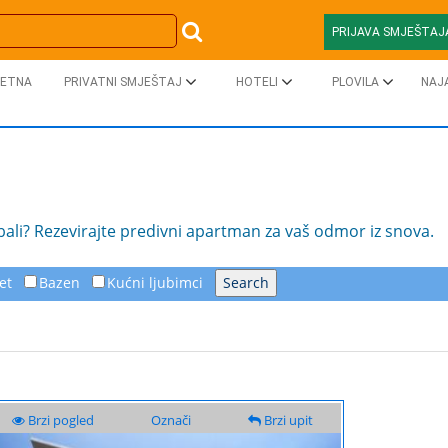
PRIJAVA SMJEŠTAJ
ETNA
PRIVATNI SMJEŠTAJ
HOTELI
PLOVILA
NAJ
bali? Rezevirajte predivni apartman za vaš odmor iz snova.
et
Bazen
Kućni ljubimci
Brzi pogled
Označi
Brzi upit