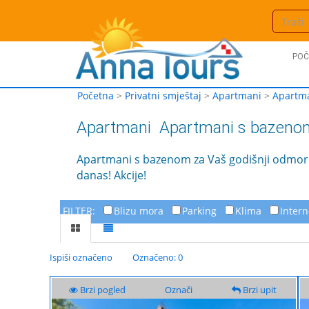
POČ
Početna
>
Privatni smještaj
>
Apartmani
>
Apartm
Apartmani
Apartmani s bazeno
Apartmani s bazenom za Vaš godišnji odmor.
danas! Akcije!
FILTER:
Blizu mora
Parking
Klima
Intern
Ispiši označeno
Označeno: 0
Brzi pogled
Označi
Brzi upit