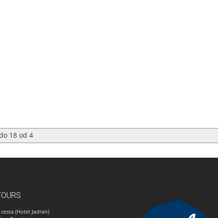
do
18
od
4
TOURS
cesta (Hotel Jadran)