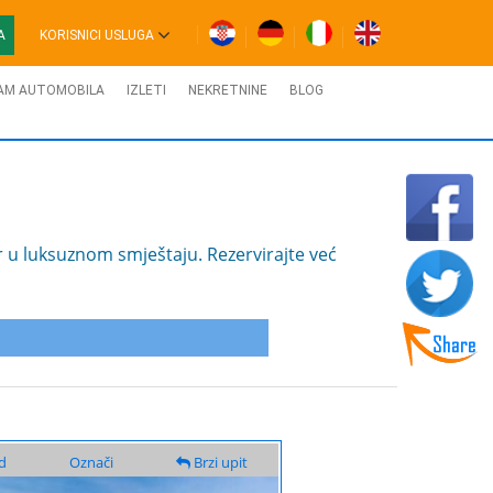
A
KORISNICI USLUGA
AM AUTOMOBILA
IZLETI
NEKRETNINE
BLOG
u luksuznom smještaju. Rezervirajte već
d
Označi
Brzi upit