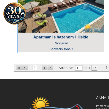
Apartmani s bazenom Hillside
Novigrad
Spavaćih soba
3
1
1
Stranica:
od 1
ANNA 
Primorska 