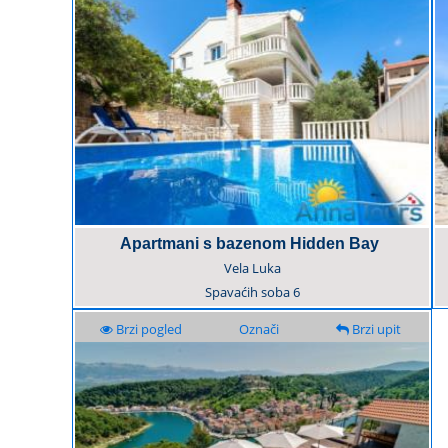
Apartmani s bazenom Hidden Bay
Vela Luka
Spavaćih soba
6
Brzi pogled
Označi
Brzi upit