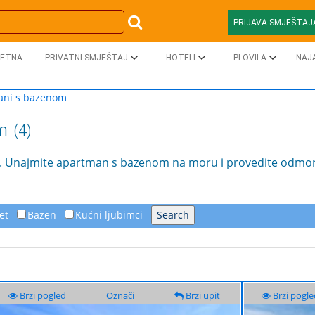
PRIJAVA SMJEŠTAJ
ETNA
PRIVATNI SMJEŠTAJ
HOTELI
PLOVILA
NAJ
ani s bazenom
m
(4)
 Unajmite apartman s bazenom na moru i provedite odmor 
et
Bazen
Kućni ljubimci
Brzi pogled
Označi
Brzi upit
Brzi pogle