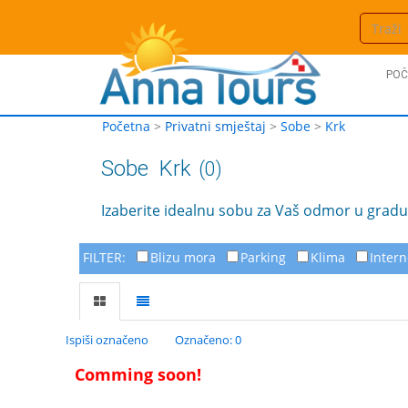
POČ
Početna
>
Privatni smještaj
>
Sobe
>
Krk
Sobe
Krk
(0)
Izaberite idealnu sobu za Vaš odmor u gradu 
FILTER:
Blizu mora
Parking
Klima
Intern
Ispiši označeno
Označeno: 0
Comming soon!