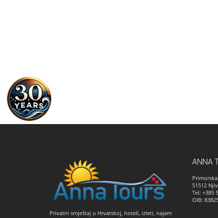
ANNA 
Primorska 
51512
Njiv
Tel: +385 
OIB: 8382
Privatni smještaj u Hrvatskoj, hoteli, izleti, najam