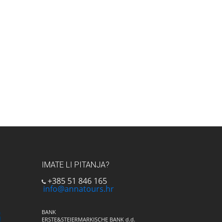
IMATE LI PITANJA?
+385 51 846 165
info@annatours.hr
BANK
ERSTE&STEIERMARKISCHE BANK d.d.