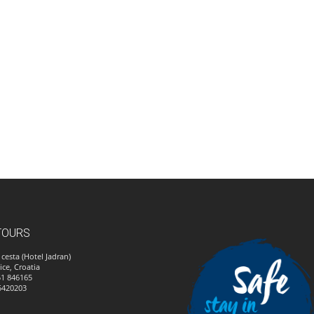
TOURS
cesta (Hotel Jadran)
ice, Croatia
51 846165
5420203