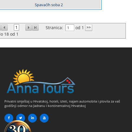
Spavaćih soba
2
1
Stranica:
od 1
do
18
od
1
Privatni smještaj u Hrvatskoj, hoteli, izleti, najam automobila i plovila za vaš
godišnji odmor na Jadranu i kontinentalnoj Hrvatskoj