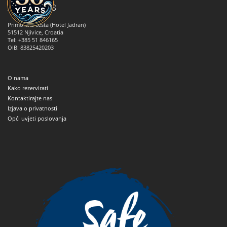
ANNA TOURS
Primorska cesta (Hotel Jadran)
51512
Njivice, Croatia
Tel: +385 51 846165
OIB: 83825420203
O nama
Kako rezervirati
Kontaktirajte nas
Izjava o privatnosti
Opći uvjeti poslovanja