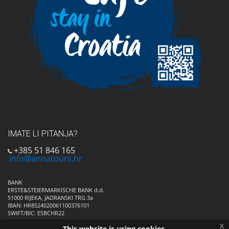
IMATE LI PITANJA?
+385 51 846 165
info@annatours.hr
BANK
ERSTE&STEIERMARKISCHE BANK d.d.
51000 RIJEKA, JADRANSKI TRG 3a
IBAN: HR8524020061100376101
SWIFT/BIC: ESBCHR22
x
This website is using cookies.