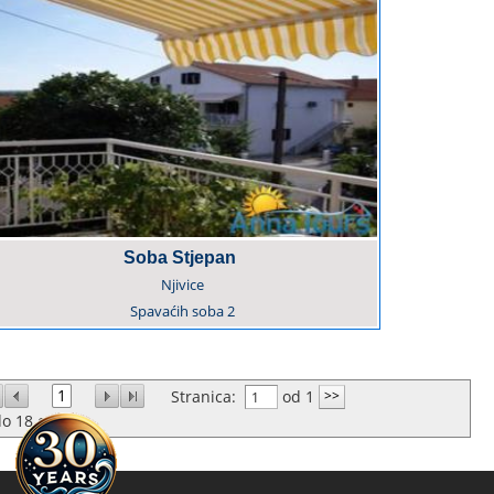
Soba Stjepan
Njivice
Spavaćih soba
2
1
Stranica:
od 1
do
18
od
3