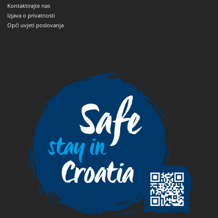
Kontaktirajte nas
Izjava o privatnosti
Opći uvjeti poslovanja