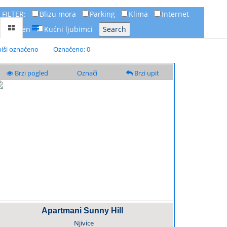
FILTER:
Blizu mora
Parking
Klima
Internet
Bazen
Kućni ljubimci
piši označeno
Označeno: 0
Brzi pogled
Označi
Brzi upit
Apartmani Sunny Hill
Njivice