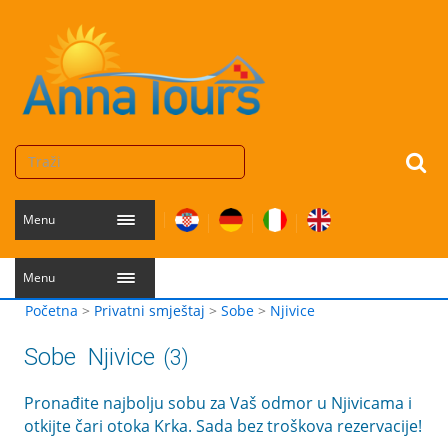
Menu
Menu
Početna
>
Privatni smještaj
>
Sobe
>
Njivice
Sobe
Njivice
(3)
Pronađite najbolju sobu za Vaš odmor u Njivicama i
otkijte čari otoka Krka. Sada bez troškova rezervacije!