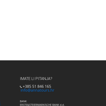
IMATE LI PITANJA?
+385 51 846 165
info@annatours.hr
BANK
ERSTE&STEIERMARKISCHE BANK d.d.