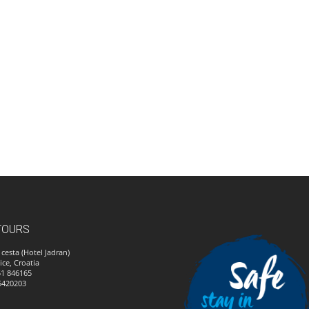
TOURS
cesta (Hotel Jadran)
ice, Croatia
51 846165
5420203