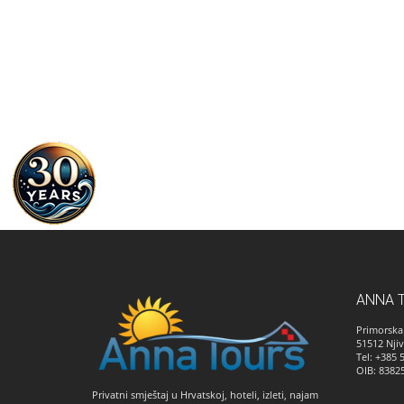
ANNA 
Primorska 
51512
Njiv
Tel: +385 
OIB: 8382
Privatni smještaj u Hrvatskoj, hoteli, izleti, najam