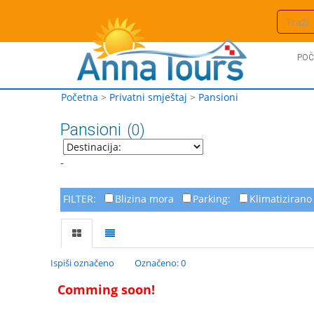
POČ
Početna
>
Privatni smještaj
>
Pansioni
Pansioni
(0)
-
FILTER:
Blizina mora
Parking:
Klimatizirano
Ispiši označeno
Označeno: 0
Comming soon!