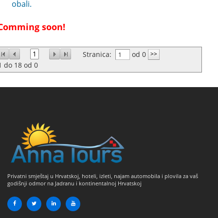
obali.
Comming soon!
1
Stranica:
od 0
1
do
18
od
0
Privatni smještaj u Hrvatskoj, hoteli, izleti, najam automobila i plovila za vaš
godišnji odmor na Jadranu i kontinentalnoj Hrvatskoj