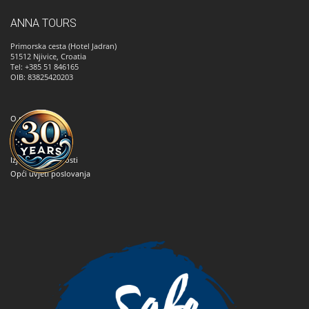
ANNA TOURS
Primorska cesta (Hotel Jadran)
51512
Njivice, Croatia
Tel: +385 51 846165
OIB: 83825420203
O nama
Kako rezervirati
Kontaktirajte nas
Izjava o privatnosti
Opći uvjeti poslovanja