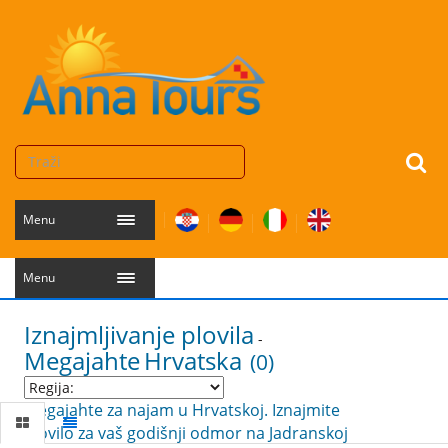
Menu
Menu
Iznajmljivanje plovila
-
Megajahte
Hrvatska
(0)
Megajahte za najam u Hrvatskoj. Iznajmite
plovilo za vaš godišnji odmor na Jadranskoj