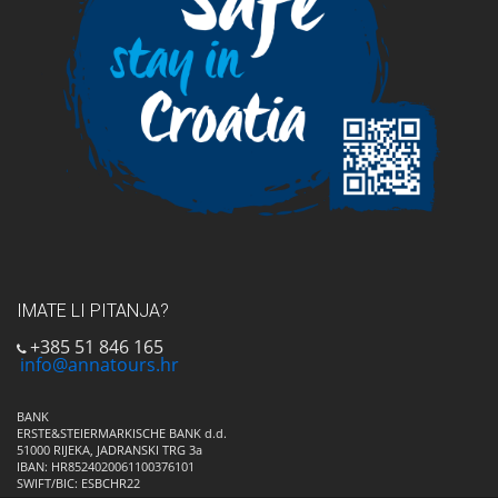
IMATE LI PITANJA?
+385 51 846 165
info@annatours.hr
BANK
ERSTE&STEIERMARKISCHE BANK d.d.
51000 RIJEKA, JADRANSKI TRG 3a
IBAN: HR8524020061100376101
SWIFT/BIC: ESBCHR22