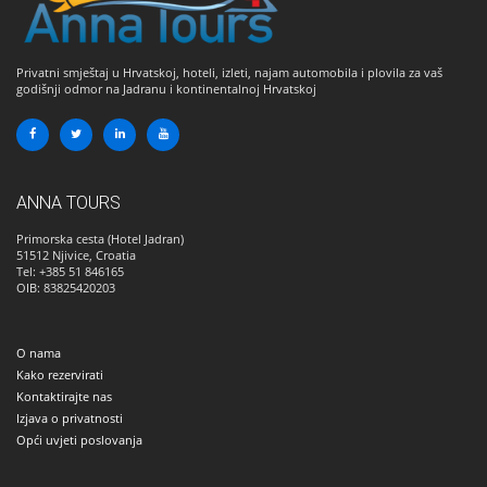
Privatni smještaj u Hrvatskoj, hoteli, izleti, najam automobila i plovila za vaš
godišnji odmor na Jadranu i kontinentalnoj Hrvatskoj
ANNA TOURS
Primorska cesta (Hotel Jadran)
51512
Njivice, Croatia
Tel: +385 51 846165
OIB: 83825420203
O nama
Kako rezervirati
Kontaktirajte nas
Izjava o privatnosti
Opći uvjeti poslovanja