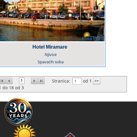
Hotel Miramare
Njivice
Spavaćih soba
1
Stranica:
od 1
1
do
18
od
3