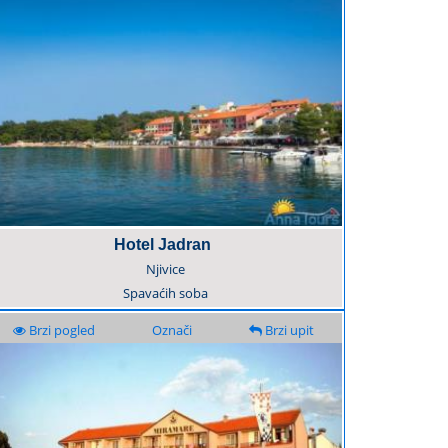
Hotel Jadran
Njivice
Spavaćih soba
Brzi pogled
Označi
Brzi upit