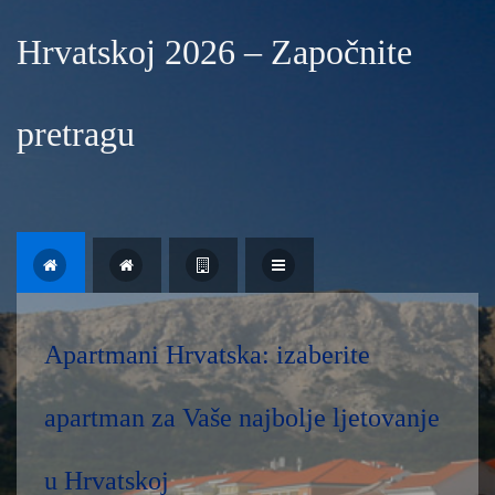
Hrvatskoj 2026 – Započnite
pretragu
Apartmani Hrvatska: izaberite
apartman za Vaše najbolje ljetovanje
u Hrvatskoj