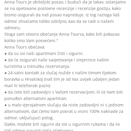
Anna Tours je obiteljski posao, i budući da je takav, oslanjamo
se na opetovane poslovne recenzije i recenzije gostiju, kako
bismo osigurali da naš posao napreduje. Iz tog razloga Vaš
odmor shvaćamo toliko ozbiljno, kao da se radi o našem
odmoru.
Stoga sam stvorio obećanje Anna Toursa, kako bih pokazao
koliko smo Vam posvećeni."
Anna Tours obećava:
● da su svi naši apartmani čisti i sigurni.
● da će osigurati naše savjetovanje i smjernice našim
turistima u trenutku rezerviranja.
● 24-satni kontakt za slučaj nužde s našim timom tijekom
boravka u Hrvatskoj (naš tim je od Vas uvijek udaljen jedan
mail ili telefonski poziv)
● da ćete biti zadovoljni s Vašom rezervacijom, ili će Vam biti
ponuđen alternativni apartman.
● u malo vjerojatnom slučaju da niste zadovoljni ni s jednom
alternativom, dat ćemo Vam povrat u visini 100% naknade za
odmor, uključujući polog.
Dakle, možete biti sigurni da ste u sigurnim rukama i da će
Vaš odmor ispuniti Vaša očekivanja.