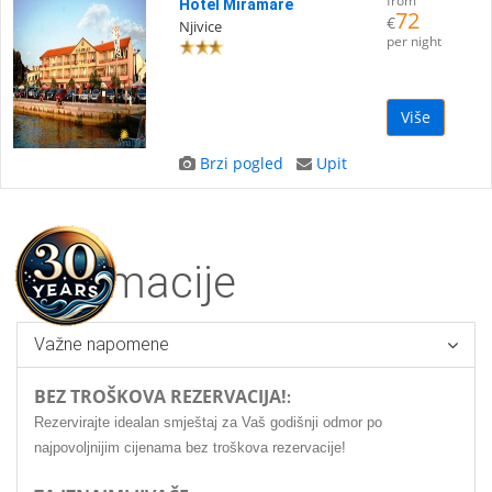
from
Hotel Miramare
72
€
Njivice
per night
Više
Brzi pogled
Upit
Informacije
Važne napomene
BEZ TROŠKOVA REZERVACIJA!
:
Rezervirajte idealan smještaj za Vaš godišnji odmor po
najpovoljnijim cijenama bez troškova rezervacije!