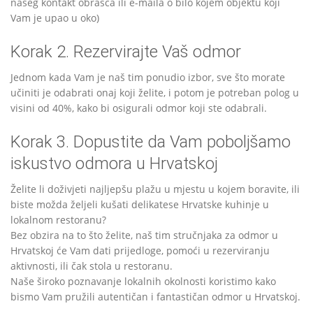
našeg kontakt obrasca ili e-maila o bilo kojem objektu koji
Vam je upao u oko)
Korak 2. Rezervirajte Vaš odmor
Jednom kada Vam je naš tim ponudio izbor, sve što morate
učiniti je odabrati onaj koji želite, i potom je potreban polog u
visini od 40%, kako bi osigurali odmor koji ste odabrali.
Korak 3. Dopustite da Vam poboljšamo
iskustvo odmora u Hrvatskoj
Želite li doživjeti najljepšu plažu u mjestu u kojem boravite, ili
biste možda željeli kušati delikatese Hrvatske kuhinje u
lokalnom restoranu?
Bez obzira na to što želite, naš tim stručnjaka za odmor u
Hrvatskoj će Vam dati prijedloge, pomoći u rezerviranju
aktivnosti, ili čak stola u restoranu.
Naše široko poznavanje lokalnih okolnosti koristimo kako
bismo Vam pružili autentičan i fantastičan odmor u Hrvatskoj.