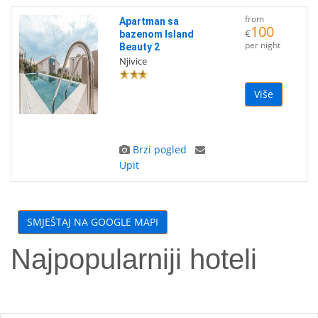
from
Apartman sa
100
€
bazenom Island
per night
Beauty 2
Njivice
Više
Brzi pogled
Upit
SMJEŠTAJ NA GOOGLE MAPI
Najpopularniji hoteli