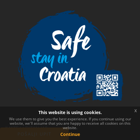
x
This website is using cookies.
We use them to give you the best experience. If you continue using our
website, we'll assume that you are happy to receive all cookies on this
website.
IMATE LI PITANJA?
POŠALJI UPIT
Continue
+385 51 846 165