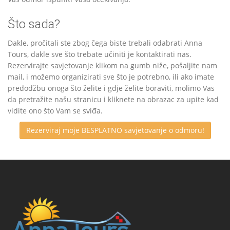
Što sada?
Dakle, pročitali ste zbog čega biste trebali odabrati Anna
Tours, dakle sve što trebate učiniti je kontaktirati nas.
Rezervirajte savjetovanje klikom na gumb niže, pošaljite nam
mail, i možemo organizirati sve što je potrebno, ili ako imate
predodžbu onoga što želite i gdje želite boraviti, molimo Vas
da pretražite našu stranicu i kliknete na obrazac za upite kad
vidite ono što Vam se sviđa.
Rezerviraj moje BESPLATNO savjetovanje o odmoru!