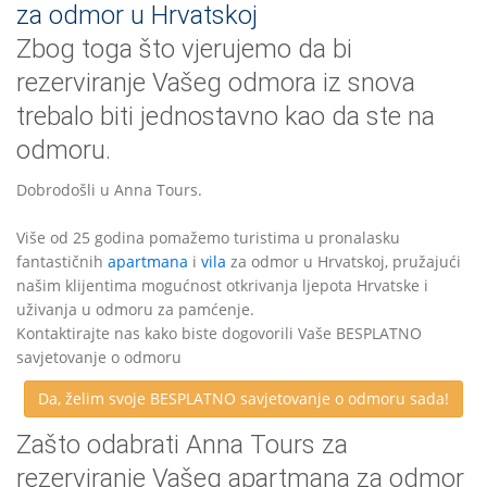
za odmor u Hrvatskoj
Zbog toga što vjerujemo da bi
rezerviranje Vašeg odmora iz snova
trebalo biti jednostavno kao da ste na
odmoru.
Dobrodošli u Anna Tours.
Više od 25 godina pomažemo turistima u pronalasku
fantastičnih
apartmana
i
vila
za odmor u Hrvatskoj, pružajući
našim klijentima mogućnost otkrivanja ljepota Hrvatske i
uživanja u odmoru za pamćenje.
Kontaktirajte nas kako biste dogovorili Vaše BESPLATNO
savjetovanje o odmoru
Da, želim svoje BESPLATNO savjetovanje o odmoru sada!
Zašto odabrati Anna Tours za
rezerviranje Vašeg apartmana za odmor