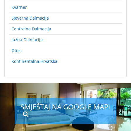
Kvarner
Sjeverna Dalmacija
Centralna Dalmacija
Južna Dalmacija
Otoci
Kontinentalna Hrvatska
SMJEŠTAJ NA GOOGLE MAPI