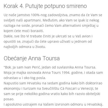
Korak 4. Putujte potpuno smireno
Uz naše jamstvo 100%-nog zadovoljstva, znamo da će Vam se
svidjeti naši apartmani. Međutim, ako Vam se ipak iz nekog
razloga ne svide, pronaći ćemo Vam alternativni smještaj u
kojem ćete moći boraviti.
Dakle, sve što Vi trebate činiti je ukrcati se u Vaš avion i
opustiti se, znajući da ćete upravo uživati u jednom od
najboljih odmora u životu.
Obećanje Anna Toursa
"Bok. Ja sam Ivan Perić, jedan od suvlasnika Anna Toursa.
Moja je majka osnovala Anna Tours 1994. godine, i otada sam
odrastao u i oko tog posla.
Napustio sam Hrvatsku na sedam godina kako bih doktorirao
ekonomiju i turizam na Sveučilištu Cà Foscari u Veneciji, te
sam se prije nekoliko godina vratio kako bih razvio obiteljski
posao.
I apsolutno ustrajem na Vašem izvrsnom odmoru u Hrvatskoj.