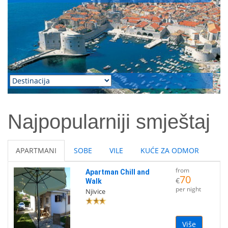
Najpopularniji smještaj
APARTMANI
SOBE
VILE
KUĆE ZA ODMOR
from
Apartman Chill and
70
€
Walk
per night
Njivice
Više