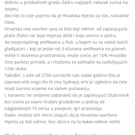
doživio u priobalnom gradu Zadru najljepši zalazak sunca na
svijetu.
Ako Vas to nije uvjerilo da je Hrvatska mjesto za Vas, nastavite
čitati.
Hrvatska ima savršen spoj za bilo koji odmor, od zapanjujuće
plaže Zlatni rat, koja mijenja oblik i boju ovisno o vjetru,
do nevjerojatnog amfiteatra u Puli, u kojem su se nekoć borili
gladijatori, i koji je jedan od 3 očuvana amfiteatra na planeti.
Volite li otvorena prostranstva, imate sreće, jer 10% Hrvastke
čine parkovi prirode, a i možemo se pohvaliti sa zadivljujućih
1246 otoka.
Također, s više od 2700 sunčanih sati svake godine (što je
zapravo više nego što ih ima Sydney), vrlo je izgledno da ćete
imati izvrsno vrijeme na Vašem putovanju.
I, naravno, ne smijemo zaboraviti da je zapanjujući Dubrovnik
bio scena za slavni Kraljev grudobran u jednoj od
najgledanijih TV serija u povijesti, Igri prijestolja.
Dakle, možete biti mirni znajući da je Hrvatska savršeno
mjesto za Vaš odmor, bez obzira na to kakav odmor volite.