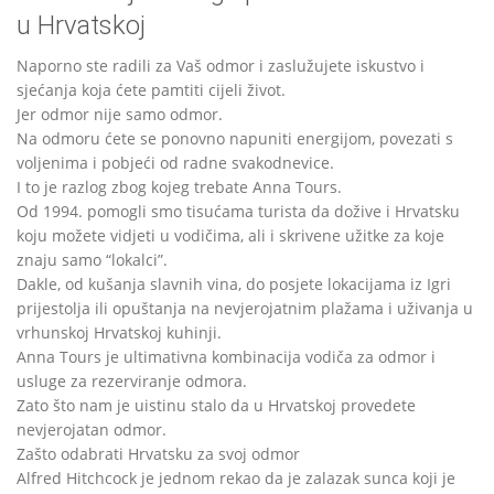
u Hrvatskoj
Naporno ste radili za Vaš odmor i zaslužujete iskustvo i
sjećanja koja ćete pamtiti cijeli život.
Jer odmor nije samo odmor.
Na odmoru ćete se ponovno napuniti energijom, povezati s
voljenima i pobjeći od radne svakodnevice.
I to je razlog zbog kojeg trebate Anna Tours.
Od 1994. pomogli smo tisućama turista da dožive i Hrvatsku
koju možete vidjeti u vodičima, ali i skrivene užitke za koje
znaju samo “lokalci”.
Dakle, od kušanja slavnih vina, do posjete lokacijama iz Igri
prijestolja ili opuštanja na nevjerojatnim plažama i uživanja u
vrhunskoj Hrvatskoj kuhinji.
Anna Tours je ultimativna kombinacija vodiča za odmor i
usluge za rezerviranje odmora.
Zato što nam je uistinu stalo da u Hrvatskoj provedete
nevjerojatan odmor.
Zašto odabrati Hrvatsku za svoj odmor
Alfred Hitchcock je jednom rekao da je zalazak sunca koji je