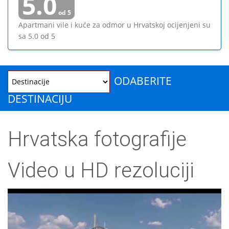
5.0
od
5
Apartmani vile i kuće za odmor u Hrvatskoj ocijenjeni su
sa
5.0
od
5
ODABERITE
DESTINACIJU
Hrvatska fotografije
Video u HD rezoluciji