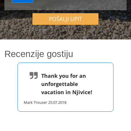
POŠALJI UPIT
Recenzije gostiju
Thank you for an
unforgettable
vacation in Njivice!
Mark Trouser
25.07.2018
H