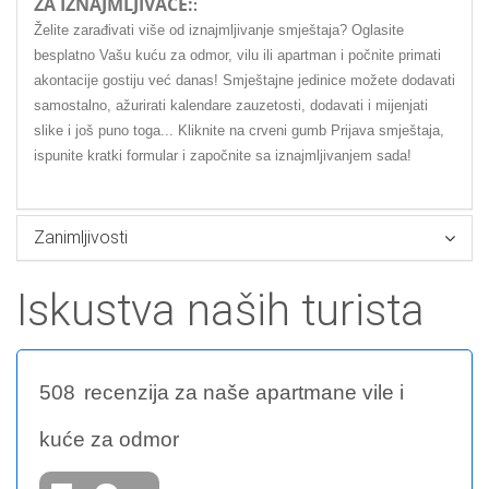
ZA IZNAJMLJIVAČE:
:
Želite zarađivati više od iznajmljivanje smještaja? Oglasite
besplatno Vašu kuću za odmor, vilu ili apartman i počnite primati
akontacije gostiju već danas! Smještajne jedinice možete dodavati
samostalno, ažurirati kalendare zauzetosti, dodavati i mijenjati
slike i još puno toga... Kliknite na crveni gumb Prijava smještaja,
ispunite kratki formular i započnite sa iznajmljivanjem sada!
Zanimljivosti
Iskustva naših turista
508
recenzija za naše apartmane vile i
kuće za odmor