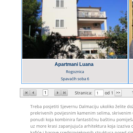
Apartmani Luana
Rogoznica
Spavaćih soba
6
1
Stranica:
od 1
Treba posjetiti Sjevernu Dalmaciju ukoliko želite d
prekrivenih povijesnim kamenim selima, skrivenim uv
ponudi koja kombinira fantastičnu baštinu pomiješa
uz more krasi zapanjujuća arhitektura koja izaziva o
kafiće i barove srednjovjekovnih struktura pored rim