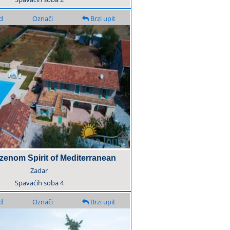
d
Označi
Brzi upit
azenom Spirit of Mediterranean
Zadar
Spavaćih soba
4
d
Označi
Brzi upit