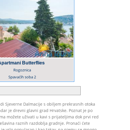
Apartmani Butterflies
Rogoznica
Spavaćih soba
2
nudi Sjeverne Dalmacije s obiljem prekrasnih otoka
dar je drevni glavni grad Hrvatske. Poznat je po
 možete uživati u kavi s prijateljima dok prvi red
ješavina raznih razdoblja gradnje. Pronaći ćete
og je vrlo popularan i kao takav, na njemu se mnogo