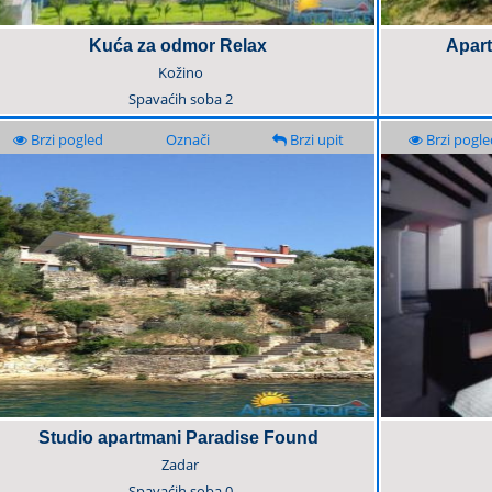
Kuća za odmor Relax
Apart
Kožino
Spavaćih soba
2
Brzi pogled
Označi
Brzi upit
Brzi pogle
Studio apartmani Paradise Found
Zadar
Spavaćih soba
0