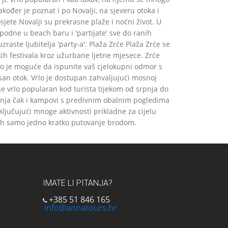
akođer je poznat i po Novalji, na sjeveru otoka i
ete Novalji su prekrasne plaže i noćni život. U
dne u beach baru i 'partijate' sve do ranih
raste ljubitelja 'party-a'. Plaža Zrće Plaža Zrće se
čkih festivala kroz užurbane ljetne mjesece. Zrće
lako je moguće da ispunite vaš cjelokupni odmor s
san otok. Vrlo je dostupan zahvaljujući mosnoj
 vrlo popularan kod turista tijekom od srpnja do
ivanja čak i kampovi s predivnim obalnim pogledima
uključujući mnoge aktivnosti prikladne za cijelu
lekih samo jedno kratko putovanje brodom.
IMATE LI PITANJA?
+385 51 846 165
info@annatours.hr