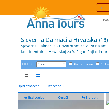
POČ
Sjeverna Dalmacija
Hrvatska
(18)
Sjeverna Dalmacija - Privatni smještaj za najam 
kontinentalnoj Hrvatskoj za Vaš godišnji odmor il
FILTER:
Blizina mora
Parki
Ispiši označeno
Označeno: 0
Brzi pogled
Označi
Brzi upit