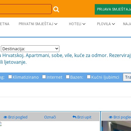
PRIJAVA SMJEŠTAJ
ETNA
PRIVATNI SMJEŠTAJ
HOTELI
PLOVILA
NAJ
u Hrvatskoj. Apartmani, sobe, vile, kuće za odmor. Rezerviraj
i ljetovanje.
ng:
Klimatizirano
Internet
Bazen:
Kućni ljubimci
Brzi pogled
Označi
Brzi upit
Brzi pogle