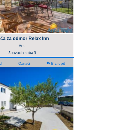
ća za odmor Relax Inn
Vrsi
Spavaćih soba
3
d
Označi
Brzi upit