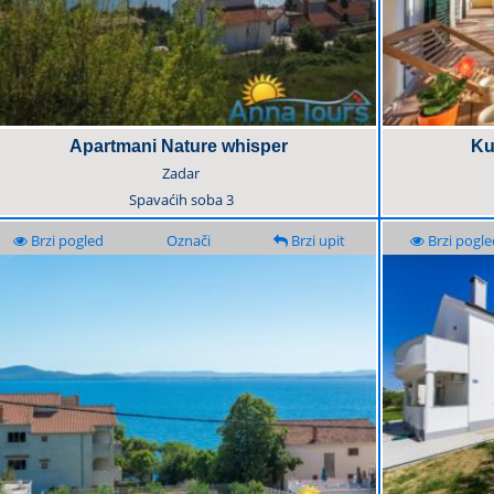
Apartmani Nature whisper
Ku
Zadar
Spavaćih soba
3
Brzi pogled
Označi
Brzi upit
Brzi pogle