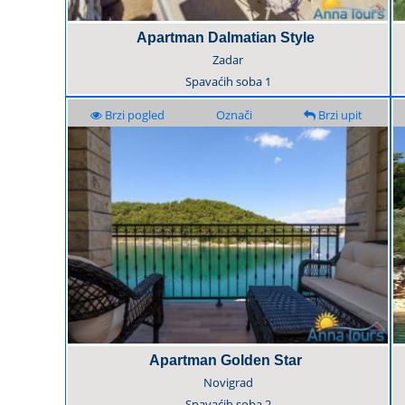
Apartman Dalmatian Style
Zadar
Spavaćih soba
1
Brzi pogled
Označi
Brzi upit
Apartman Golden Star
Novigrad
Spavaćih soba
2