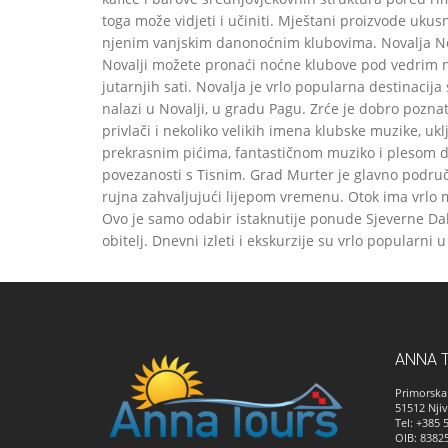
toga može vidjeti i učiniti. Mještani proizvode ukusn
njenim vanjskim danonoćnim klubovima. Novalja Noval
Novalji možete pronaći noćne klubove pod vedrim n
jutarnjih sati. Novalja je vrlo popularna destinacija
nalazi u Novalji, u gradu Pagu. Zrće je dobro poznato
privlači i nekoliko velikih imena klubske muzike, uk
prekrasnim pićima, fantastičnom muziko i plesom do 
povezanosti s Tisnim. Grad Murter je glavno područ
rujna zahvaljujući lijepom vremenu. Otok ima vrlo m
Ovo je samo odabir istaknutije ponude Sjeverne Dalmac
obitelj. Dnevni izleti i ekskurzije su vrlo popularn
ANNA 
Primorska 
51512
Njiv
Tel: +385 
OIB: 8382