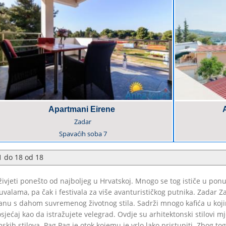
Apartmani Eirene
Zadar
Spavaćih soba
7
1
do
18
od
18
oživjeti ponešto od najboljeg u Hrvatskoj. Mnogo se tog ističe u po
alama, pa čak i festivala za više avanturističkog putnika. Zadar Za
nu s dahom suvremenog životnog stila. Sadrži mnogo kafića u kojima
sjećaj kao da istražujete velegrad. Ovdje su arhitektonski stilovi m
skih stilova. Pag Pag je otok kojemu je vrlo lako pristupiti. Zbog t