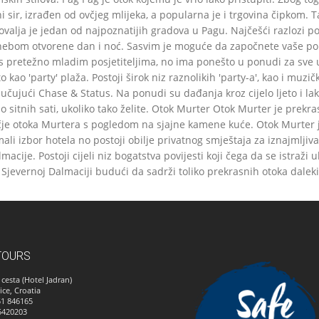
i sir, izrađen od ovčjeg mlijeka, a popularna je i trgovina čipkom. T
ja je jedan od najpoznatijih gradova u Pagu. Najčešći razlozi posj
ebom otvorene dan i noć. Sasvim je moguće da započnete vaše popo
 s pretežno mladim posjetiteljima, no ima ponešto u ponudi za sve uz
 kao 'party' plaža. Postoji širok niz raznolikih 'party-a', kao i muzi
ljučujući Chase & Status. Na ponudi su dađanja kroz cijelo ljeto i 
sitnih sati, ukoliko tako želite. Otok Murter Otok Murter je prekra
je otoka Murtera s pogledom na sjajne kamene kuće. Otok Murter je
ali izbor hotela no postoji obilje privatnog smještaja za iznajmlj
ije. Postoji cijeli niz bogatstva povijesti koji čega da se istraži 
i u Sjevernoj Dalmaciji budući da sadrži toliko prekrasnih otoka da
TOURS
cesta (Hotel Jadran)
ice, Croatia
51 846165
5420203