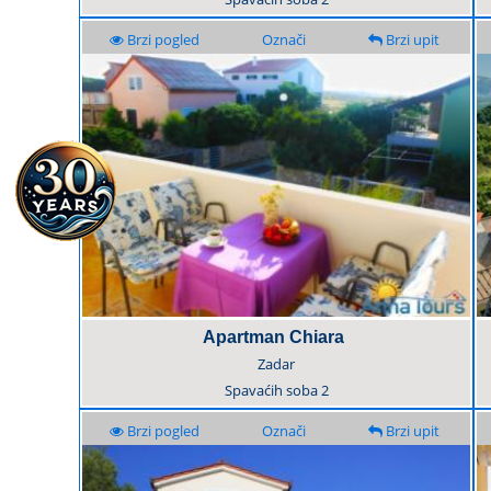
Brzi pogled
Označi
Brzi upit
Apartman Chiara
Zadar
Spavaćih soba
2
Brzi pogled
Označi
Brzi upit