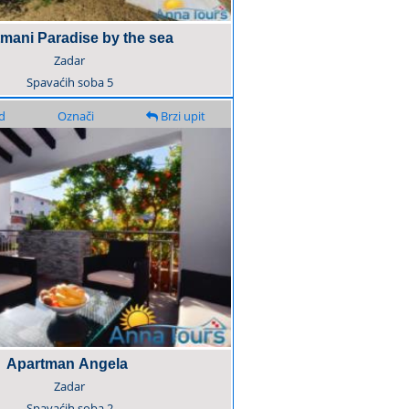
mani Paradise by the sea
Zadar
Spavaćih soba
5
d
Označi
Brzi upit
Apartman Angela
Zadar
Spavaćih soba
2