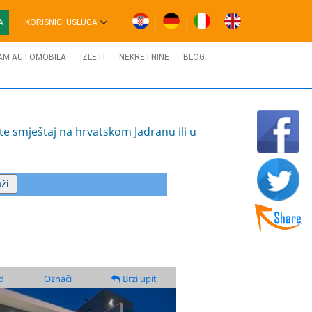
A
KORISNICI USLUGA
AM AUTOMOBILA
IZLETI
NEKRETNINE
BLOG
te smještaj na hrvatskom Jadranu ili u
d
Označi
Brzi upit