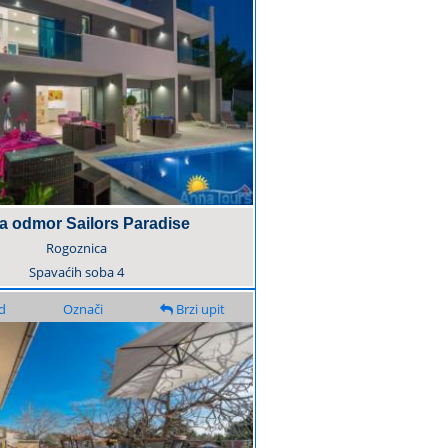
za odmor Sailors Paradise
Rogoznica
Spavaćih soba
4
d
Označi
Brzi upit