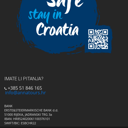
IMATE LI PITANJA?
+385 51 846 165
info@annatours.hr
BANK
ERSTE&STEIERMARKISCHE BANK d.d.
51000 RIJEKA, JADRANSKI TRG 3a
IBAN: HR8524020061100376101
SWIFT/BIC: ESBCHR22