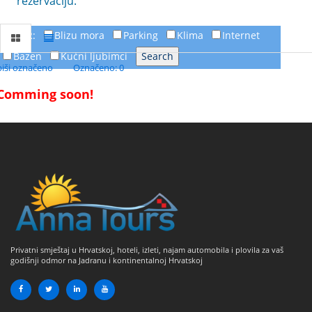
rezervaciju.
FILTER:
Blizu mora
Parking
Klima
Internet
Bazen
Kućni ljubimci
piši označeno
Označeno: 0
Comming soon!
Privatni smještaj u Hrvatskoj, hoteli, izleti, najam automobila i plovila za vaš
godišnji odmor na Jadranu i kontinentalnoj Hrvatskoj