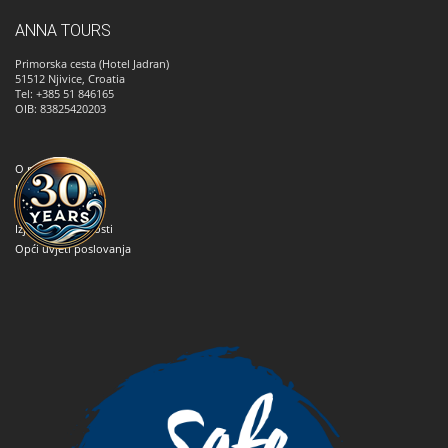
ANNA TOURS
Primorska cesta (Hotel Jadran)
51512
Njivice, Croatia
Tel: +385 51 846165
OIB: 83825420203
O nama
Kako rezervirati
Kontaktirajte nas
Izjava o privatnosti
Opći uvjeti poslovanja