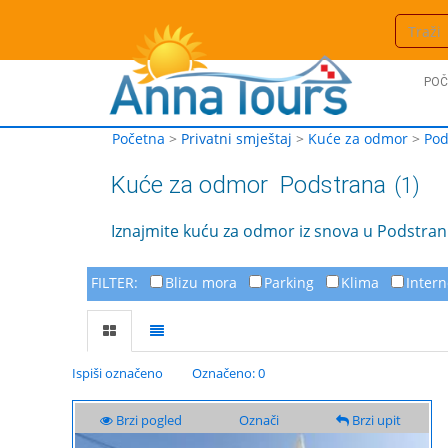
POČ
Početna
>
Privatni smještaj
>
Kuće za odmor
>
Pod
Kuće za odmor
Podstrana
(1)
Iznajmite kuću za odmor iz snova u Podstrani 
FILTER:
Blizu mora
Parking
Klima
Intern
Ispiši označeno
Označeno: 0
Brzi pogled
Označi
Brzi upit