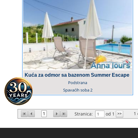
Kuća za odmor sa bazenom Summer Escape
Podstrana
Spavaćih soba
2
1
1
Stranica:
od 1