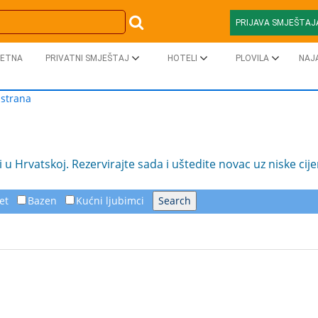
PRIJAVA SMJEŠTAJ
ETNA
PRIVATNI SMJEŠTAJ
HOTELI
PLOVILA
NAJ
strana
u Hrvatskoj. Rezervirajte sada i uštedite novac uz niske cij
et
Bazen
Kućni ljubimci