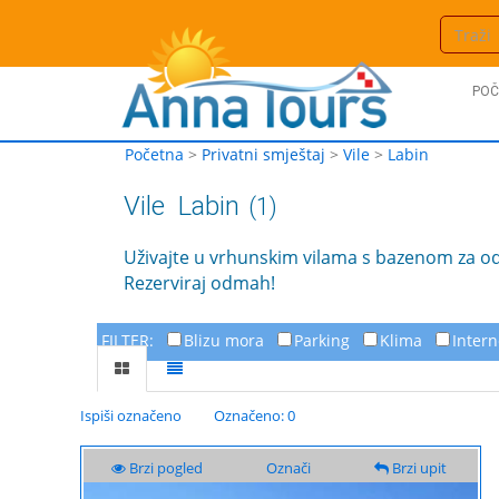
POČ
Početna
>
Privatni smještaj
>
Vile
>
Labin
Vile
Labin
(1)
Uživajte u vrhunskim vilama s bazenom za odm
Rezerviraj odmah!
FILTER:
Blizu mora
Parking
Klima
Intern
Ispiši označeno
Označeno: 0
Brzi pogled
Označi
Brzi upit