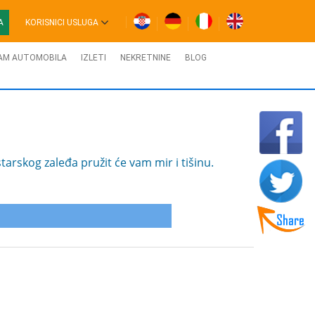
A
KORISNICI USLUGA
AM AUTOMOBILA
IZLETI
NEKRETNINE
BLOG
rskog zaleđa pružit će vam mir i tišinu.