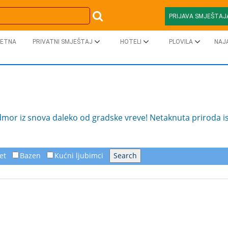
PRIJAVA SMJEŠTAJ
ETNA
PRIVATNI SMJEŠTAJ
HOTELI
PLOVILA
NAJ
or iz snova daleko od gradske vreve! Netaknuta priroda ista
et
Bazen
Kućni ljubimci