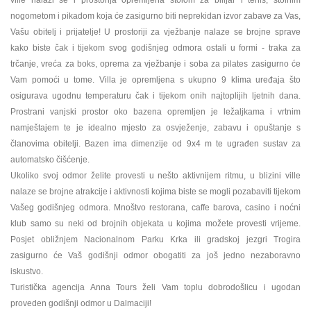
nogometom i pikadom koja će zasigurno biti neprekidan izvor zabave za Vas,
Vašu obitelj i prijatelje! U prostoriji za vježbanje nalaze se brojne sprave
kako biste čak i tijekom svog godišnjeg odmora ostali u formi - traka za
trčanje, vreća za boks, oprema za vježbanje i soba za pilates zasigurno će
Vam pomoći u tome. Villa je opremljena s ukupno 9 klima uređaja što
osigurava ugodnu temperaturu čak i tijekom onih najtoplijih ljetnih dana.
Prostrani vanjski prostor oko bazena opremljen je ležaljkama i vrtnim
namještajem te je idealno mjesto za osvježenje, zabavu i opuštanje s
članovima obitelji. Bazen ima dimenzije od 9x4 m te ugrađen sustav za
automatsko čišćenje.
Ukoliko svoj odmor želite provesti u nešto aktivnijem ritmu, u blizini ville
nalaze se brojne atrakcije i aktivnosti kojima biste se mogli pozabaviti tijekom
Vašeg godišnjeg odmora. Mnoštvo restorana, caffe barova, casino i noćni
klub samo su neki od brojnih objekata u kojima možete provesti vrijeme.
Posjet obližnjem Nacionalnom Parku Krka ili gradskoj jezgri Trogira
zasigurno će Vaš godišnji odmor obogatiti za još jedno nezaboravno
iskustvo.
Turistička agencija Anna Tours želi Vam toplu dobrodošlicu i ugodan
proveden godišnji odmor u Dalmaciji!