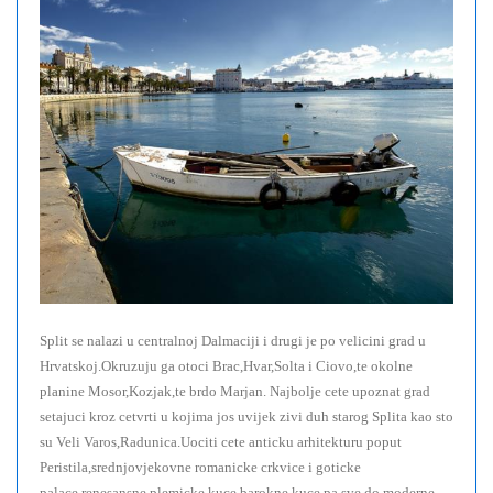
Split se nalazi u centralnoj Dalmaciji i drugi je po velicini grad u
Hrvatskoj.Okruzuju ga otoci Brac,Hvar,Solta i Ciovo,te okolne
planine Mosor,Kozjak,te brdo Marjan. Najbolje cete upoznat grad
setajuci kroz cetvrti u kojima jos uvijek zivi duh starog Splita kao sto
su Veli Varos,Radunica.Uociti cete anticku arhitekturu poput
Peristila,srednjovjekovne romanicke crkvice i goticke
palace,renesansne plemicke kuce,barokne kuce pa sve do moderne