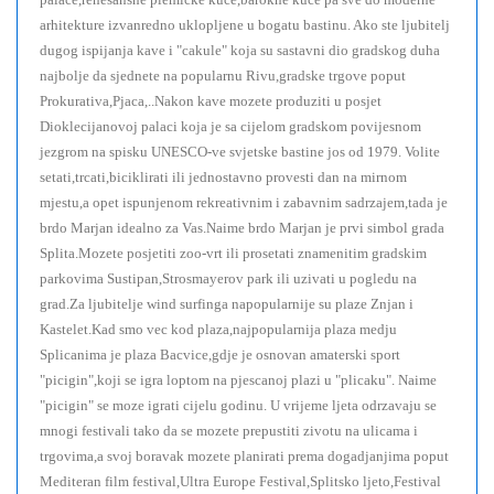
arhitekture izvanredno uklopljene u bogatu bastinu. Ako ste ljubitelj
dugog ispijanja kave i "cakule" koja su sastavni dio gradskog duha
najbolje da sjednete na popularnu Rivu,gradske trgove poput
Prokurativa,Pjaca,..Nakon kave mozete produziti u posjet
Dioklecijanovoj palaci koja je sa cijelom gradskom povijesnom
jezgrom na spisku UNESCO-ve svjetske bastine jos od 1979. Volite
setati,trcati,biciklirati ili jednostavno provesti dan na mirnom
mjestu,a opet ispunjenom rekreativnim i zabavnim sadrzajem,tada je
brdo Marjan idealno za Vas.Naime brdo Marjan je prvi simbol grada
Splita.Mozete posjetiti zoo-vrt ili prosetati znamenitim gradskim
parkovima Sustipan,Strosmayerov park ili uzivati u pogledu na
grad.Za ljubitelje wind surfinga napopularnije su plaze Znjan i
Kastelet.Kad smo vec kod plaza,najpopularnija plaza medju
Splicanima je plaza Bacvice,gdje je osnovan amaterski sport
"picigin",koji se igra loptom na pjescanoj plazi u "plicaku". Naime
"picigin" se moze igrati cijelu godinu. U vrijeme ljeta odrzavaju se
mnogi festivali tako da se mozete prepustiti zivotu na ulicama i
trgovima,a svoj boravak mozete planirati prema dogadjanjima poput
Mediteran film festival,Ultra Europe Festival,Splitsko ljeto,Festival