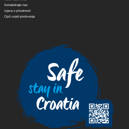
Kontaktirajte nas
Izjava o privatnosti
Opći uvjeti poslovanja