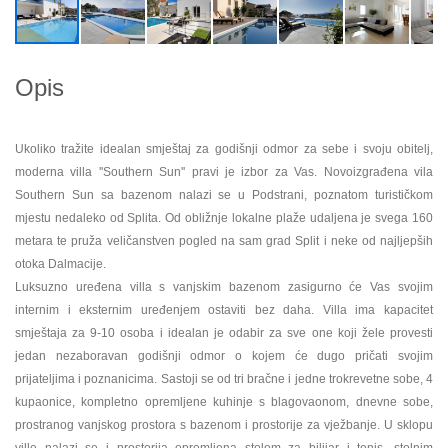
Opis
Ukoliko tražite idealan smještaj za godišnji odmor za sebe i svoju obitelj,
moderna villa ''Southern Sun'' pravi je izbor za Vas. Novoizgrađena vila
Southern Sun sa bazenom nalazi se u Podstrani, poznatom turističkom
mjestu nedaleko od Splita. Od obližnje lokalne plaže udaljena je svega 160
metara te pruža veličanstven pogled na sam grad Split i neke od najljepših
otoka Dalmacije.
Luksuzno uređena villa s vanjskim bazenom zasigurno će Vas svojim
internim i eksternim uređenjem ostaviti bez daha. Villa ima kapacitet
smještaja za 9-10 osoba i idealan je odabir za sve one koji žele provesti
jedan nezaboravan godišnji odmor o kojem će dugo pričati svojim
prijateljima i poznanicima. Sastoji se od tri bračne i jedne trokrevetne sobe, 4
kupaonice, kompletno opremljene kuhinje s blagovaonom, dnevne sobe,
prostranog vanjskog prostora s bazenom i prostorije za vježbanje. U sklopu
ville nalazi se i prostorija opremljena stolom za bilijar i tenis, stolnim