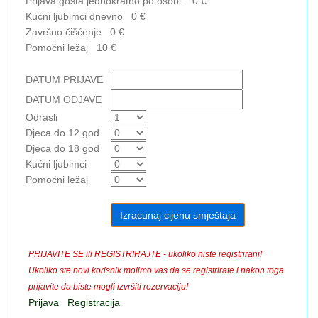
Prijava gosta jednokratno po osobi:
0
€
Kućni ljubimci dnevno
0
€
Završno čišćenje
0
€
Pomoćni ležaj
10
€
DATUM PRIJAVE
DATUM ODJAVE
Odrasli
Djeca do 12 god
Djeca do 18 god
Kućni ljubimci
Pomoćni ležaj
PRIJAVITE SE ili REGISTRIRAJTE - ukoliko niste registrirani!
Ukoliko ste novi korisnik molimo vas da se registrirate i nakon toga
prijavite da biste mogli izvršiti rezervaciju!
Prijava
Registracija