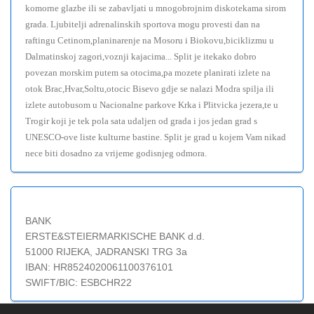
komorne glazbe ili se zabavljati u mnogobrojnim diskotekama sirom
grada. Ljubitelji adrenalinskih sportova mogu provesti dan na
raftingu Cetinom,planinarenje na Mosoru i Biokovu,biciklizmu u
Dalmatinskoj zagori,voznji kajacima... Split je itekako dobro
povezan morskim putem sa otocima,pa mozete planirati izlete na
otok Brac,Hvar,Soltu,otocic Bisevo gdje se nalazi Modra spilja ili
izlete autobusom u Nacionalne parkove Krka i Plitvicka jezera,te u
Trogir koji je tek pola sata udaljen od grada i jos jedan grad s
UNESCO-ove liste kulturne bastine. Split je grad u kojem Vam nikad
nece biti dosadno za vrijeme godisnjeg odmora.
BANK
ERSTE&STEIERMARKISCHE BANK d.d.
51000 RIJEKA, JADRANSKI TRG 3a
IBAN: HR8524020061100376101
SWIFT/BIC: ESBCHR22