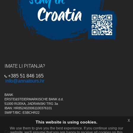
IMATE LI PITANJA?
+385 51 846 165
info@annatours.hr
BANK
ERSTE&STEIERMARKISCHE BANK d.d.
51000 RIJEKA, JADRANSKI TRG 3a
IBAN: HR8524020061100376101
SWIFT/BIC: ESBCHR22
x
This website is using cookies.
We use them to give you the best experience. If you continue using our
Copyright by © Anna Tours d.o.o.
website, we'll assume that you are happy to receive all cookies on this