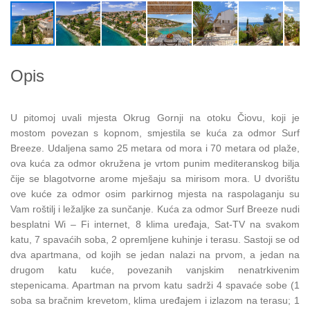
Opis
U pitomoj uvali mjesta Okrug Gornji na otoku Čiovu, koji je
mostom povezan s kopnom, smjestila se kuća za odmor Surf
Breeze. Udaljena samo 25 metara od mora i 70 metara od plaže,
ova kuća za odmor okružena je vrtom punim mediteranskog bilja
čije se blagotvorne arome mješaju sa mirisom mora. U dvorištu
ove kuće za odmor osim parkirnog mjesta na raspolaganju su
Vam roštilj i ležaljke za sunčanje. Kuća za odmor Surf Breeze nudi
besplatni Wi – Fi internet, 8 klima uređaja, Sat-TV na svakom
katu, 7 spavaćih soba, 2 opremljene kuhinje i terasu. Sastoji se od
dva apartmana, od kojih se jedan nalazi na prvom, a jedan na
drugom katu kuće, povezanih vanjskim nenatrkivenim
stepenicama. Apartman na prvom katu sadrži 4 spavaće sobe (1
soba sa bračnim krevetom, klima uređajem i izlazom na terasu; 1