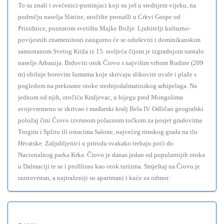
To su znali i svećenici-pustinjaci koji su još u srednjem vijeku, na
području naselja Slatine, utočište pronašli u Crkvi Gospe od
Prizidnice, poznatom svetištu Majke Božje. Ljubitelji kulturno-
povijesnih znamenitosti zasigurno će se oduševiti i dominikanskim
samostanom Svetog Križa iz 15. stoljeća čijom je izgradnjom nastalo
naselje Arbanija. Brdoviti otok Čiovo s najvišim vrhom Rudine (209
m) obiluje borovim šumama koje skrivaju slikovite uvale i plaže s
pogledom na prekrasne otoke srednjodalmatinskog arhipelaga. Na
jednom od njih, otočiću Kraljevac, u bijegu pred Mongolima
svojevremeno se skrivao i mađarski kralj Bela IV. Odličan geografski
položaj čini Čiovo izvrsnom polaznom točkom za posjet gradovima
Trogiru i Splitu ili ostacima Salone, najvećeg rimskog grada na tlu
Hrvatske. Zaljubljenici u prirodu svakako trebaju poći do
Nacionalnog parka Krka. Čiovo je danas jedan od popularnijih otoka
u Dalmaciji te se i profilirao kao otok turizma. Smještaj na Čiovu je
raznovrstan, a najtraženiji su apartmani i kuće za odmor.