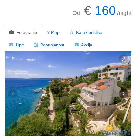
€
160
Od
/night
Fotografije
Map
Karakteristike
Upit
Popunjenost
Akcija