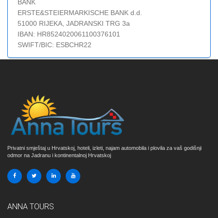
BANK
ERSTE&STEIERMARKISCHE BANK d.d.
51000 RIJEKA, JADRANSKI TRG 3a
IBAN: HR8524020061100376101
SWIFT/BIC: ESBCHR22
Privatni smještaj u Hrvatskoj, hoteli, izleti, najam automobila i plovila za vaš godišnji
odmor na Jadranu i kontinentalnoj Hrvatskoj
ANNA TOURS