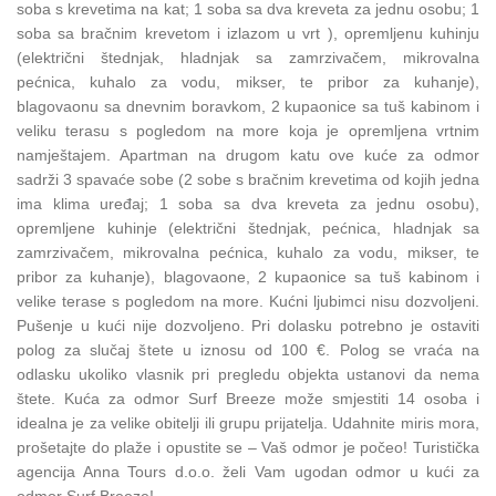
soba s krevetima na kat; 1 soba sa dva kreveta za jednu osobu; 1
soba sa bračnim krevetom i izlazom u vrt ), opremljenu kuhinju
(električni štednjak, hladnjak sa zamrzivačem, mikrovalna
pećnica, kuhalo za vodu, mikser, te pribor za kuhanje),
blagovaonu sa dnevnim boravkom, 2 kupaonice sa tuš kabinom i
veliku terasu s pogledom na more koja je opremljena vrtnim
namještajem. Apartman na drugom katu ove kuće za odmor
sadrži 3 spavaće sobe (2 sobe s bračnim krevetima od kojih jedna
ima klima uređaj; 1 soba sa dva kreveta za jednu osobu),
opremljene kuhinje (električni štednjak, pećnica, hladnjak sa
zamrzivačem, mikrovalna pećnica, kuhalo za vodu, mikser, te
pribor za kuhanje), blagovaone, 2 kupaonice sa tuš kabinom i
velike terase s pogledom na more. Kućni ljubimci nisu dozvoljeni.
Pušenje u kući nije dozvoljeno. Pri dolasku potrebno je ostaviti
polog za slučaj štete u iznosu od 100 €. Polog se vraća na
odlasku ukoliko vlasnik pri pregledu objekta ustanovi da nema
štete. Kuća za odmor Surf Breeze može smjestiti 14 osoba i
idealna je za velike obitelji ili grupu prijatelja. Udahnite miris mora,
prošetajte do plaže i opustite se – Vaš odmor je počeo! Turistička
agencija Anna Tours d.o.o. želi Vam ugodan odmor u kući za
odmor Surf Breeze!