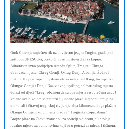
Otok Čiovo je smješten tik uz povijesnu jezgru Trogira, grada pod
zaštitom UNESCO-a, preko čijih se mostova drži za kopno.
Administrativno podijeljen između Splita, Trogira i Okruga
obuhvaća mjesta: Okrug Gornji, Okrug Donji, Arbanija, Žedno i
Slatine. Na jugozapadnoj strani otoka nalazi se Okrug, točnije dva
Okruga: Gornji i Donji. Naziv ovog tipičnog dalmatinskog mjesta
dolazi od riječi ‘’krug’’ obzirom da su oba mjesta raspoređena uzduž
kružne uvale kojom se protežu šljunčane plaže. Najpopularnija na
otoku, ali i čitavoj trogirskoj rivijeri je, dva kilometara duga plaža u
Okrugu Gornjem koju mještani zovu ‘’Trogirska Copacabana’’.
Brojne plaže na Čiovu mamac su za obitelji s djecom, ali otok je
idealno mjesto za odmor svima koji su u potrazi za mirom i tišinom.