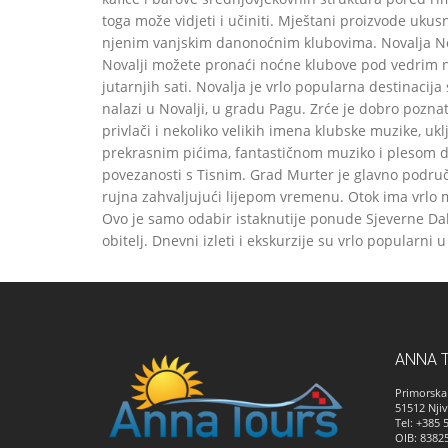
toga može vidjeti i učiniti. Mještani proizvode ukusn
njenim vanjskim danonoćnim klubovima. Novalja Noval
Novalji možete pronaći noćne klubove pod vedrim n
jutarnjih sati. Novalja je vrlo popularna destinacija
nalazi u Novalji, u gradu Pagu. Zrće je dobro poznato
privlači i nekoliko velikih imena klubske muzike, uk
prekrasnim pićima, fantastičnom muziko i plesom do 
povezanosti s Tisnim. Grad Murter je glavno područ
rujna zahvaljujući lijepom vremenu. Otok ima vrlo m
Ovo je samo odabir istaknutije ponude Sjeverne Dalmac
obitelj. Dnevni izleti i ekskurzije su vrlo popularn
ANNA 
Primorska 
51512
Njiv
Tel: +385 
OIB: 8382