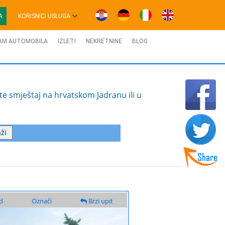
A
KORISNICI USLUGA
AM AUTOMOBILA
IZLETI
NEKRETNINE
BLOG
te smještaj na hrvatskom Jadranu ili u
d
Označi
Brzi upit