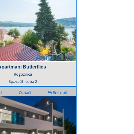
Apartmani Butterflies
Rogoznica
Spavaćih soba
2
d
Označi
Brzi upit