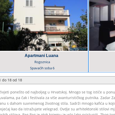
Apartmani Luana
Rogoznica
Spavaćih soba
6
1
do
18
od
18
oživjeti ponešto od najboljeg u Hrvatskoj. Mnogo se tog ističe u po
alama, pa čak i festivala za više avanturističkog putnika. Zadar Za
nu s dahom suvremenog životnog stila. Sadrži mnogo kafića u kojima
sjećaj kao da istražujete velegrad. Ovdje su arhitektonski stilovi m
skih stilova. Pag Pag je otok kojemu je vrlo lako pristupiti. Zbog t