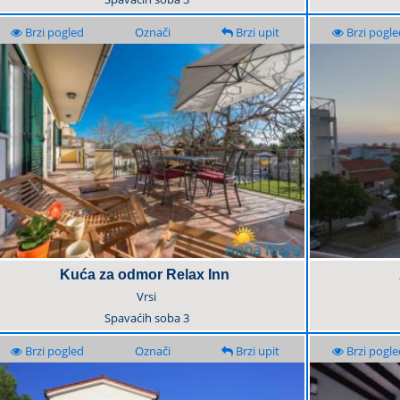
Brzi pogled
Označi
Brzi upit
Brzi pogle
Kuća za odmor Relax Inn
Vrsi
Spavaćih soba
3
Brzi pogled
Označi
Brzi upit
Brzi pogle