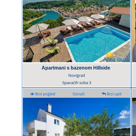
Apartmani s bazenom Hillside
Novigrad
Spavaćih soba
3
Brzi pogled
Označi
Brzi upit