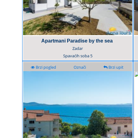
Apartmani Paradise by the sea
Zadar
Spavaćih soba
5
Brzi pogled
Označi
Brzi upit