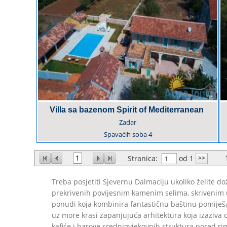
Villa sa bazenom Spirit of Mediterranean
Zadar
Spavaćih soba
4
1
Stranica:
od 1
Treba posjetiti Sjevernu Dalmaciju ukoliko želite d
prekrivenih povijesnim kamenim selima, skrivenim uv
ponudi koja kombinira fantastičnu baštinu pomiješa
uz more krasi zapanjujuća arhitektura koja izaziva o
kafiće i barove srednjovjekovnih struktura pored rim