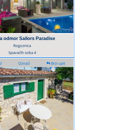
za odmor Sailors Paradise
Rogoznica
Spavaćih soba
4
d
Označi
Brzi upit