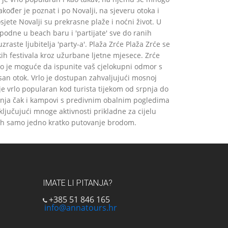
akođer je poznat i po Novalji, na sjeveru otoka i
ete Novalji su prekrasne plaže i noćni život. U
dne u beach baru i 'partijate' sve do ranih
raste ljubitelja 'party-a'. Plaža Zrće Plaža Zrće se
čkih festivala kroz užurbane ljetne mjesece. Zrće
lako je moguće da ispunite vaš cjelokupni odmor s
san otok. Vrlo je dostupan zahvaljujući mosnoj
 vrlo popularan kod turista tijekom od srpnja do
ivanja čak i kampovi s predivnim obalnim pogledima
uključujući mnoge aktivnosti prikladne za cijelu
lekih samo jedno kratko putovanje brodom.
IMATE LI PITANJA?
+385 51 846 165
info@annatours.hr