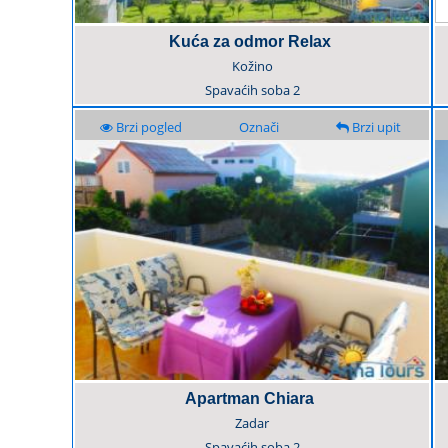
Kuća za odmor Relax
Kožino
Spavaćih soba
2
Brzi pogled
Označi
Brzi upit
Apartman Chiara
Zadar
Spavaćih soba
2