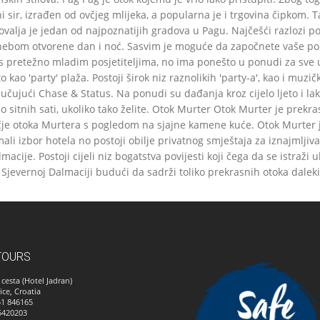
i sir, izrađen od ovčjeg mlijeka, a popularna je i trgovina čipkom. T
ja je jedan od najpoznatijih gradova u Pagu. Najčešći razlozi posj
ebom otvorene dan i noć. Sasvim je moguće da započnete vaše popo
 s pretežno mladim posjetiteljima, no ima ponešto u ponudi za sve uz
 kao 'party' plaža. Postoji širok niz raznolikih 'party-a', kao i muzi
ljučujući Chase & Status. Na ponudi su dađanja kroz cijelo ljeto i 
sitnih sati, ukoliko tako želite. Otok Murter Otok Murter je prekra
je otoka Murtera s pogledom na sjajne kamene kuće. Otok Murter je
ali izbor hotela no postoji obilje privatnog smještaja za iznajmlj
ije. Postoji cijeli niz bogatstva povijesti koji čega da se istraži 
i u Sjevernoj Dalmaciji budući da sadrži toliko prekrasnih otoka da
TOURS
cesta (Hotel Jadran)
ice, Croatia
51 846165
5420203