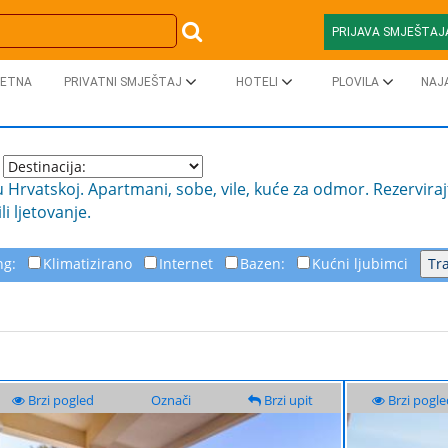
PRIJAVA SMJEŠTAJ
ETNA
PRIVATNI SMJEŠTAJ
HOTELI
PLOVILA
NAJ
u Hrvatskoj. Apartmani, sobe, vile, kuće za odmor. Rezerviraj
i ljetovanje.
ng:
Klimatizirano
Internet
Bazen:
Kućni ljubimci
Brzi pogled
Označi
Brzi upit
Brzi pogle