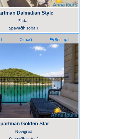
rtman Dalmatian Style
Zadar
Spavaćih soba
1
d
Označi
Brzi upit
partman Golden Star
Novigrad
Spavaćih soba
2