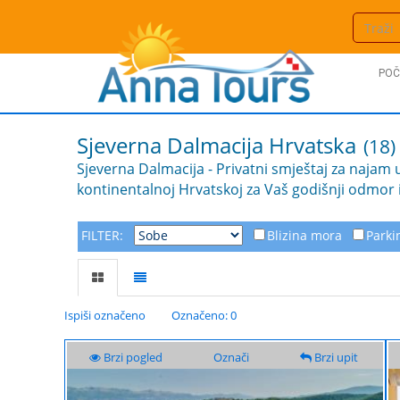
POČ
Sjeverna Dalmacija
Hrvatska
(18)
Sjeverna Dalmacija - Privatni smještaj za najam 
kontinentalnoj Hrvatskoj za Vaš godišnji odmor il
FILTER:
Blizina mora
Parki
Ispiši označeno
Označeno: 0
Brzi pogled
Označi
Brzi upit