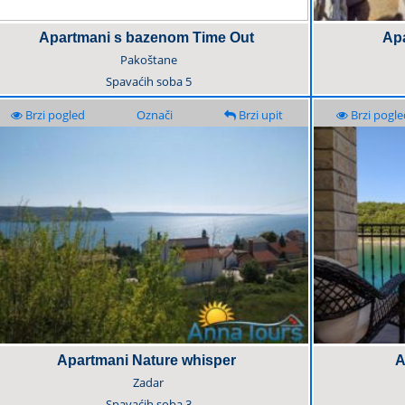
Apartmani s bazenom Time Out
Apa
Pakoštane
Spavaćih soba
5
Brzi pogled
Označi
Brzi upit
Brzi pogle
Apartmani Nature whisper
A
Zadar
Spavaćih soba
3