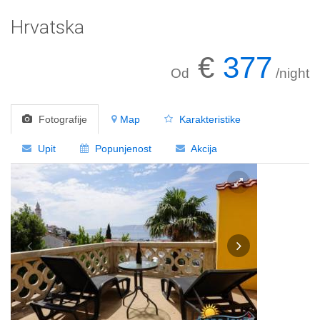
Hrvatska
€
377
Od
/night
Fotografije
Map
Karakteristike
Upit
Popunjenost
Akcija