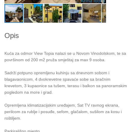
Opis
Kuća za odmor View Topia nalazi se u Novom Vinodolskom, te sa
površinom od 200 m2 pruža smještaj za max 9 osoba.
Sadrži potpuno opremljenu kuhinju sa dnevnom sobom i
blagavaonicom, 4 dvokrevetne spavaće sobe sa bračnim
krevetom, 3 kupaonice sa tušem, terasu i balkon sa panoramskim
pogledom na more i grad.
Opremljena klimatizacijskim uređajem, Sat TV ravnog ekrana,
perilcom za rublje i posuđe, sefom, glačalom, sušilom za kosu i
roštiljem.
Parkirališno mjesto.