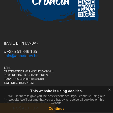
IMATE LI PITANJA?
+385 51 846 165
info@annatours.hr
BANK
ERSTE&STEIERMARKISCHE BANK d.d.
51000 RIJEKA, JADRANSKI TRG 3a
IBAN: HR8524020061100376101
SWIFT/BIC: ESBCHR22
x
This website is using cookies.
We use them to give you the best experience. If you continue using our
Copyright by © Anna Tours d.o.o.
website, we'll assume that you are happy to receive all cookies on this
Developed by:
MICRO MAG
website.
POŠALJI UPIT
Continue