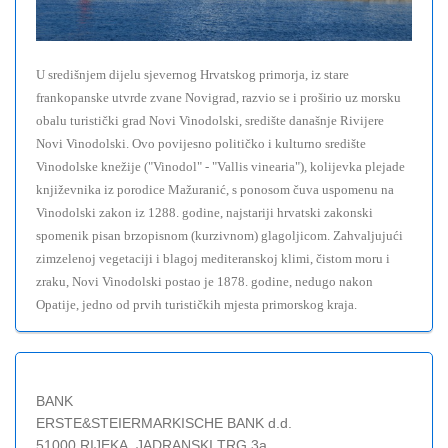
U središnjem dijelu sjevernog Hrvatskog primorja, iz stare
frankopanske utvrde zvane Novigrad, razvio se i proširio uz morsku
obalu turistički grad Novi Vinodolski, središte današnje Rivijere
Novi Vinodolski. Ovo povijesno političko i kulturno središte
Vinodolske knežije ("Vinodol" - "Vallis vinearia"), kolijevka plejade
književnika iz porodice Mažuranić, s ponosom čuva uspomenu na
Vinodolski zakon iz 1288. godine, najstariji hrvatski zakonski
spomenik pisan brzopisnom (kurzivnom) glagoljicom. Zahvaljujući
zimzelenoj vegetaciji i blagoj mediteranskoj klimi, čistom moru i
zraku, Novi Vinodolski postao je 1878. godine, nedugo nakon
Opatije, jedno od prvih turističkih mjesta primorskog kraja.
BANK
ERSTE&STEIERMARKISCHE BANK d.d.
51000 RIJEKA, JADRANSKI TRG 3a