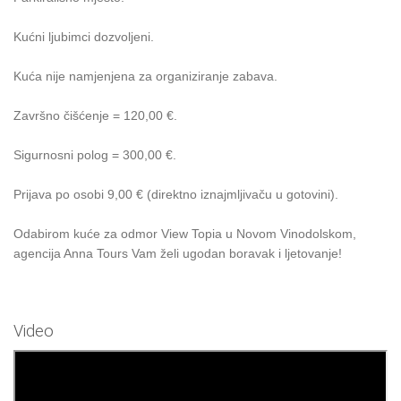
Kućni ljubimci dozvoljeni.
Kuća nije namjenjena za organiziranje zabava.
Završno čišćenje = 120,00 €.
Sigurnosni polog = 300,00 €.
Prijava po osobi 9,00 € (direktno iznajmljivaču u gotovini).
Odabirom kuće za odmor View Topia u Novom Vinodolskom,
agencija Anna Tours Vam želi ugodan boravak i ljetovanje!
Video