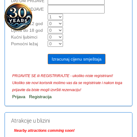
DATUM PRIJAVE
DATUM ODJAVE
Odrasli
Djeca do 12 god
Djeca do 18 god
Kućni ljubimci
Pomoćni ležaj
PRIJAVITE SE ili REGISTRIRAJTE - ukoliko niste registrirani!
Ukoliko ste novi korisnik molimo vas da se registrirate i nakon toga
prijavite da biste mogli izvršiti rezervaciju!
Prijava
Registracija
Atrakcije u blizini
Nearby attractions comming soon!