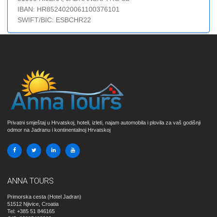
IBAN: HR8524020061100376101
SWIFT/BIC: ESBCHR22
Privatni smještaj u Hrvatskoj, hoteli, izleti, najam automobila i plovila za vaš godišnji
odmor na Jadranu i kontinentalnoj Hrvatskoj
ANNA TOURS
Primorska cesta (Hotel Jadran)
51512
Njivice, Croatia
Tel: +385 51 846165