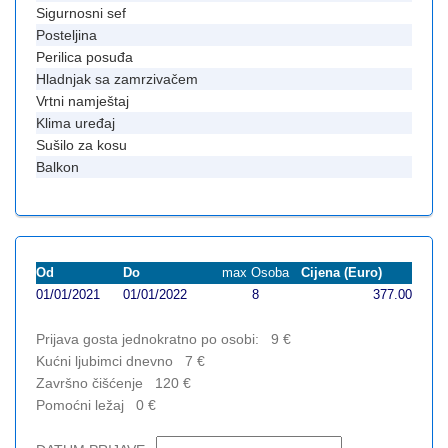
Sigurnosni sef
Posteljina
Perilica posuđa
Hladnjak sa zamrzivačem
Vrtni namještaj
Klima uređaj
Sušilo za kosu
Balkon
Od
Do
max Osoba
Cijena (Euro)
01/01/2021
01/01/2022
8
377.00
Prijava gosta jednokratno po osobi:
9
€
Kućni ljubimci dnevno
7
€
Završno čišćenje
120
€
Pomoćni ležaj
0
€