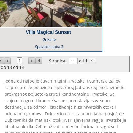
Villa Magical Sunset
Grizane
Spavaćih soba
3
1
Stranica:
od 1
do
18
od
14
Jedna od najbolje čuvanih tajni Hrvatske, Kvarnerski zaljev,
rasprostire se polovicom sjevernog Jadranskog mora između
prekrasnog poluotoka Istre i kontinentalne Hrvatske. Sa
svojom blagom klimom Kvarner predstavlja savršenu
destinaciju za odmor i istraživanje niza hrvatskih otoka i
priobalnih gradova. Dok većina turista u hordama posjećuje
Dubrovnik i dalmatinski otok Hvar, sjeverna regija Hrvatske je
idealna ukoliko želite uživati u njenim čarima bez gužve i