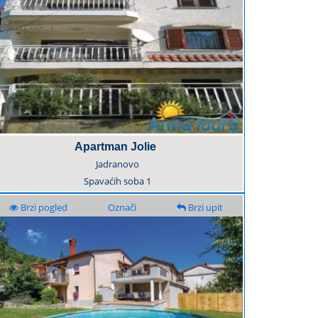
Apartman Jolie
Jadranovo
Spavaćih soba
1
Brzi pogled
Označi
Brzi upit