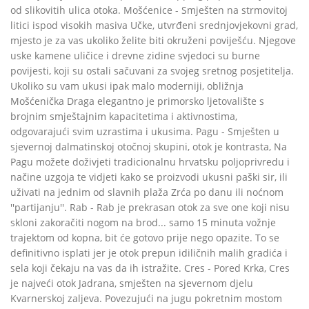
od slikovitih ulica otoka. Mošćenice - Smješten na strmovitoj
litici ispod visokih masiva Učke, utvrđeni srednjovjekovni grad,
mjesto je za vas ukoliko želite biti okruženi poviješću. Njegove
uske kamene uličice i drevne zidine svjedoci su burne
povijesti, koji su ostali sačuvani za svojeg sretnog posjetitelja.
Ukoliko su vam ukusi ipak malo moderniji, obližnja
Mošćenička Draga elegantno je primorsko ljetovalište s
brojnim smještajnim kapacitetima i aktivnostima,
odgovarajući svim uzrastima i ukusima. Pagu - Smješten u
sjevernoj dalmatinskoj otočnoj skupini, otok je kontrasta, Na
Pagu možete doživjeti tradicionalnu hrvatsku poljoprivredu i
načine uzgoja te vidjeti kako se proizvodi ukusni paški sir, ili
uživati na jednim od slavnih plaža Zrća po danu ili noćnom
''partijanju''. Rab - Rab je prekrasan otok za sve one koji nisu
skloni zakoračiti nogom na brod... samo 15 minuta vožnje
trajektom od kopna, bit će gotovo prije nego opazite. To se
definitivno isplati jer je otok prepun idiličnih malih gradića i
sela koji čekaju na vas da ih istražite. Cres - Pored Krka, Cres
je najveći otok Jadrana, smješten na sjevernom djelu
Kvarnerskoj zaljeva. Povezujući na jugu pokretnim mostom