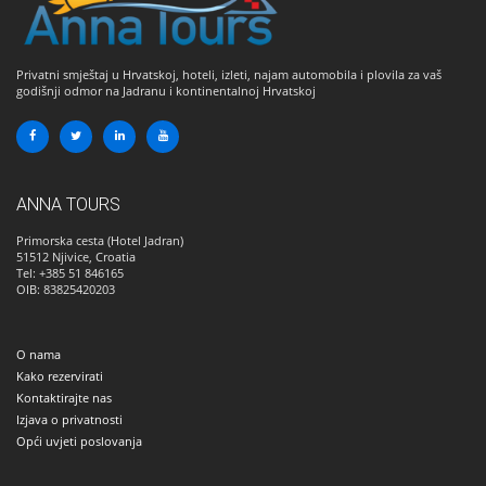
Privatni smještaj u Hrvatskoj, hoteli, izleti, najam automobila i plovila za vaš
godišnji odmor na Jadranu i kontinentalnoj Hrvatskoj
ANNA TOURS
Primorska cesta (Hotel Jadran)
51512
Njivice, Croatia
Tel: +385 51 846165
OIB: 83825420203
O nama
Kako rezervirati
Kontaktirajte nas
Izjava o privatnosti
Opći uvjeti poslovanja