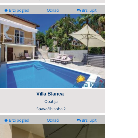
Brzi pogled
Označi
Brzi upit
Villa Blanca
Opatija
Spavaćih soba
2
Brzi pogled
Označi
Brzi upit