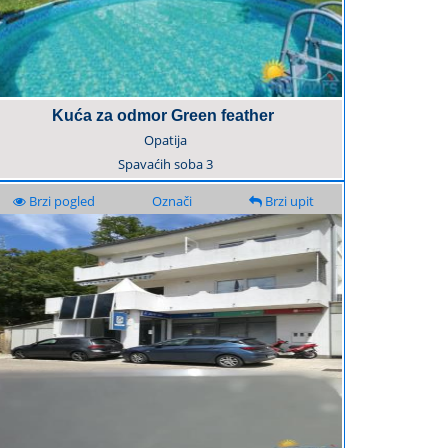
Kuća za odmor Green feather
Opatija
Spavaćih soba
3
Brzi pogled
Označi
Brzi upit