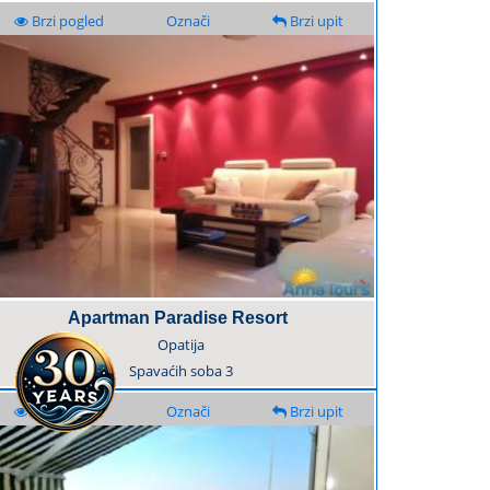
Brzi pogled
Označi
Brzi upit
Apartman Paradise Resort
Opatija
Spavaćih soba
3
Brzi pogled
Označi
Brzi upit