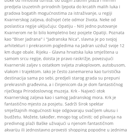
buke od mnoštva turista. od dugih zlatnih plaža i mirnih
predjela izuzetnih prirodnih ljepota do krcatih malih luka i
gradova bogatih mogućnostima za istraživanje, u regiji
Kvarnerskog zaljeva, doživjet ćete odmor života. Neke od
poslastica regije uključuju: Opatiju - Niti jedno putovanje
Kvarnerom ne bi bilo kompletno bez posjete Opatiji. Poznata
kao ''Biser Jadrana'' i ''Jadranska Nica'', slavna je po svojoj
arhitekturi i prekrasnim pogledima na Jadran uzduž svoje 12
km duge obale. Rijeku - Glavna hrvatska luka smještena u
samom srcu regije, doista je pravo raskrižje, povezujući
Kvarnerski zaljev s ostatkom svijeta zrakoplovom, autobusom,
vlakom i trajektom. Iako je često zanemarena kao turistička
destinacija sama po sebi, predjeli starog grada su prepuni
prekrasnih građevina, a i činjenicom da je dom fantastičnog
riječkoga Prirodoslovnog muzeja. Krk - Najveći otok
Kvarnerskog zaljeva kao i samog Jadranskog mora. Krk je
fantastično mjesto za posjetu. Sadrži širok spektar
smještajnih mogućnosti koje odgovaraju svačijem ukusu i
budžetu. Možete, također, mnogo tog učiniti; od plivanja na
predivnog plaži Baške uživajući u njenom fantastičnom
akvariju ili jednostavno provesti shopping popodne u jednima