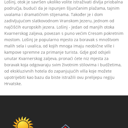
Lošinj, otok je savršen ukoliko volite istraživati divlja priobalna
područja, budući da je ispunjen šljunčanim plažama, tajnim
uvalama i dramatičnim stijenama. Također je i dom
zadivljujućom slatkovodnom Vranskom Jezeru, jednom od
najčišćih europskih jezera. Lošinj - Jedan od manjih otoka
Kvarnerskog zaljeva, povezan s puno većim Cresom pokretnim
mostom. Lošinj je popularno mjesto za boravak s mnoštvom
malih sela i uvalica, od kojih mnoga imaju neobične ville i
kampove spremne za primanje turista. Gdje god odsjeli
unutar Kvarnerskog zaljeva, pronaći ćete niz mjesta za
boravak koja odgovaraju svim životnim stilovima i budžetima,
od ekskluzivnih hotela do zapanjujućih villa koje možete
upotrijebiti kao bazu da biste istražili ovu prelijepu regiju
Hrvatske.