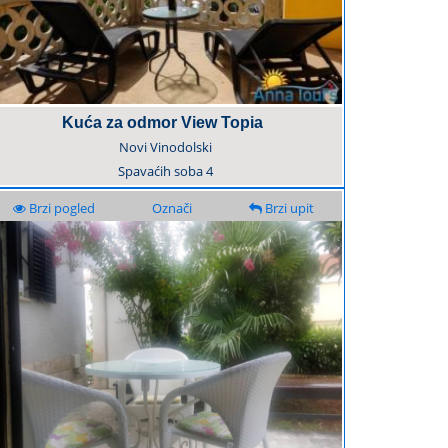
Kuća za odmor View Topia
Novi Vinodolski
Spavaćih soba
4
Brzi pogled
Označi
Brzi upit