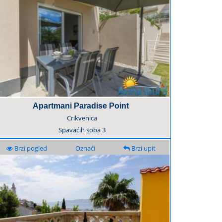
Apartmani Paradise Point
Crikvenica
Spavaćih soba
3
Brzi pogled
Označi
Brzi upit