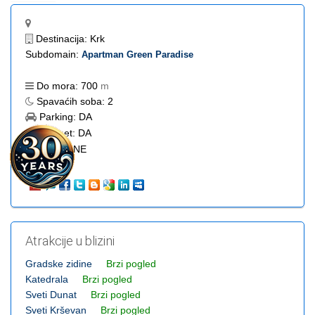
Destinacija:
Krk
Subdomain:
Apartman Green Paradise
Do mora:
700
m
Spavaćih soba:
2
Parking:
DA
Internet:
DA
Bazen:
NE
Atrakcije u blizini
Gradske zidine
Brzi pogled
Katedrala
Brzi pogled
Sveti Dunat
Brzi pogled
Sveti Krševan
Brzi pogled