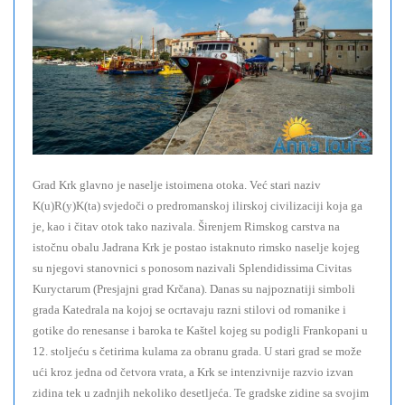
Grad Krk glavno je naselje istoimena otoka. Već stari naziv
K(u)R(y)K(ta) svjedoči o predromanskoj ilirskoj civilizaciji koja ga
je, kao i čitav otok tako nazivala. Širenjem Rimskog carstva na
istočnu obalu Jadrana Krk je postao istaknuto rimsko naselje kojeg
su njegovi stanovnici s ponosom nazivali Splendidissima Civitas
Kuryctarum (Presjajni grad Krčana). Danas su najpoznatiji simboli
grada Katedrala na kojoj se ocrtavaju razni stilovi od romanike i
gotike do renesanse i baroka te Kaštel kojeg su podigli Frankopani u
12. stoljeću s četirima kulama za obranu grada. U stari grad se može
ući kroz jedna od četvora vrata, a Krk se intenzivnije razvio izvan
zidina tek u zadnjih nekoliko desetljeća. Te gradske zidine sa svojim