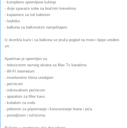
- kompletno opremljene kuhinje
- dvije spavaće sobe sa bračnim krevetima
- kupaonice sa tuš kabinom
- hodnika
- balkona sa balkonskim namještajem.
Iz dvorišta kuće i sa balkona se pruža pogled na more i lijepo uređeni
vrt.
Apartman je opremljen sa:
- televizorom ravnoig ekrana sa Max Tv kanalima
- WI-FI internetom
- inverterskim klima uređajem
- pećnicom
- mikrovalnom pećnicom
- aparatom za filter kavu
- kuhalom za vodu
- priborom za pripremanje i konzumiranje hrane i pića
- posteljinom i ručnicima.
Pušenje u apartmanu nije dozvoljeno.