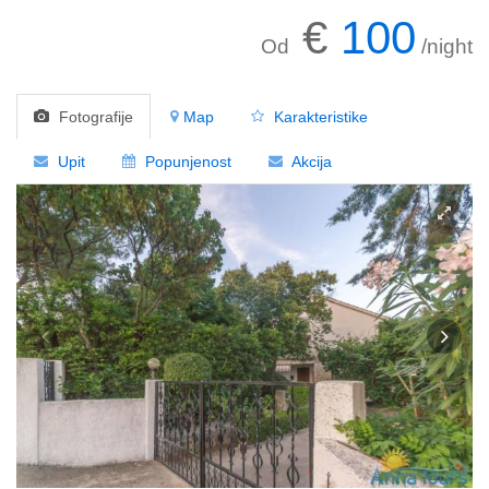
€
100
Od
/night
Fotografije
Map
Karakteristike
Upit
Popunjenost
Akcija