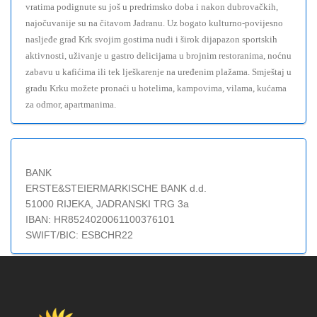
vratima podignute su još u predrimsko doba i nakon dubrovačkih,
najočuvanije su na čitavom Jadranu. Uz bogato kulturno-povijesno
nasljeđe grad Krk svojim gostima nudi i širok dijapazon sportskih
aktivnosti, uživanje u gastro delicijama u brojnim restoranima, noćnu
zabavu u kafićima ili tek lješkarenje na uređenim plažama. Smještaj u
gradu Krku možete pronaći u hotelima, kampovima, vilama, kućama
za odmor, apartmanima.
BANK
ERSTE&STEIERMARKISCHE BANK d.d.
51000 RIJEKA, JADRANSKI TRG 3a
IBAN: HR8524020061100376101
SWIFT/BIC: ESBCHR22