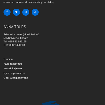
odmor na Jadranu i kontinentalnoj Hrvatskoj
ANNA TOURS
Primorska cesta (Hotel Jadran)
51512
Njivice, Croatia
Tel: +385 51 846165
OIB: 83825420203
O nama
Kako rezervirati
Kontaktirajte nas
Izjava o privatnosti
Opći uvjeti poslovanja