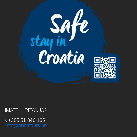
IMATE LI PITANJA?
+385 51 846 165
info@annatours.hr