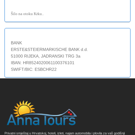
Šilo na otoku Krku..
BANK
ERSTE&STEIERMARKISCHE BANK d.d.
51000 RIJEKA, JADRANSKI TRG 3a
IBAN: HR8524020061100376101
SWIFT/BIC: ESBCHR22
Privatni smještaj u Hrvatskoj, hoteli, izleti, najam automobila i plovila za vaš godišnji