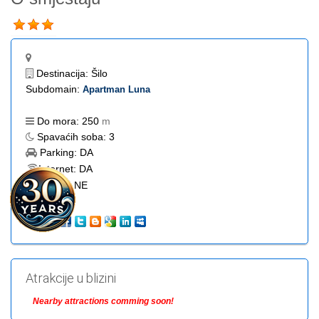
Destinacija:
Šilo
Subdomain:
Apartman Luna
Do mora:
250
m
Spavaćih soba:
3
Parking:
DA
Internet:
DA
Bazen:
NE
Atrakcije u blizini
Nearby attractions comming soon!