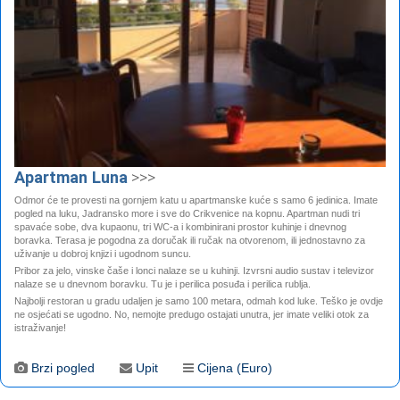
Apartman Luna
>>>
Odmor
će te provesti
na gornjem katu u apartmanske kuće s samo 6 jedinica. Imate
pogled na luku, Jadransko more i sve do Crikvenice na kopnu. Apartman nudi tri
spavaće sobe, dva kupaonu, tri WC-a i kombinirani prostor kuhinje i dnevnog
boravka. Terasa je pogodna za doručak ili ručak na otvorenom, ili jednostavno za
uživanje u dobroj knjizi i ugodnom suncu.
Pribor za jelo, vinske čaše i lonci nalaze se u kuhinji. Izvrsni audio sustav i televizor
nalaze se u dnevnom boravku. Tu je i perilica posuđa i perilica rublja.
Najbolji restoran u gradu udaljen je samo 100 metara, odmah kod luke. Teško je ovdje
ne osjećati se ugodno. No, nemojte predugo ostajati unutra, jer imate veliki otok za
istraživanje!
Brzi pogled
Upit
Cijena (Euro)