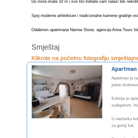
Do mora imate 10 m i sve što trebate vam nalazi tek nekol
Spoj moderne arhitekture i tradicionalne kamene gradnje osig
Odabirom apartmana Narrow Stone, agencija Anna Tours Va
Smještaj
Kliknite na početnu fotografiju smještajn
Apartman
Apartman je ra
jedne dvokreve
Kuhinja je opr
sudoperom, hl
U nastavku ku
za gornji kat.