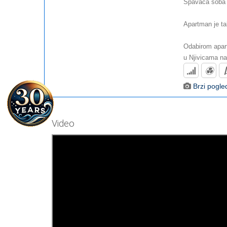
Spavaća soba 
Apartman je ta
Odabirom apar
u Njivicama na
Brzi pogle
Video