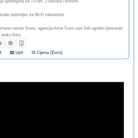
je opremljena sa TV-om, 2 kreveta i klimom.
kođer opremljen sa Wi-Fi internetom.
tmana narrow Stone, agencija Anna Tours vam želi ugodno ljetovanje
 otoku Krku.
d
Upit
Cijena (Euro)