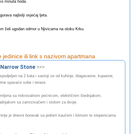
iko minuta hoda.
urava najbolji osjećaj ljeta.
m želi ugodan odmor u Njivicama na otoku Krku.
e jedinice ili link s nazivom apartmana
 Narrow Stone
>>>
spodjeljen na 2 kata i sastoji se od kuhinje, blagavaone, kupaone,
tne spavaće sobe i terase.
emljena sa mikrovalnom pećnicom, električnim štednjakom,
adnjakom sa zamrzivačem i stolom za dvoje.
hinje je dnevni boravak sa jednim kaučem i klimom te stepenicama