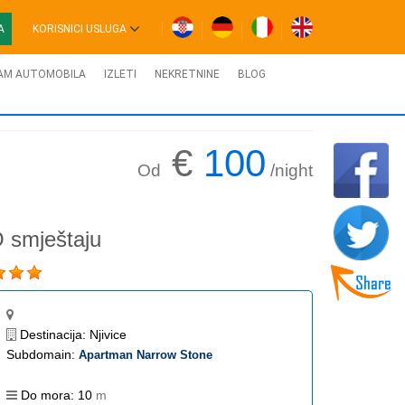
A
KORISNICI USLUGA
AM AUTOMOBILA
IZLETI
NEKRETNINE
BLOG
€
100
Od
/night
 smještaju
Destinacija:
Njivice
Subdomain:
Apartman Narrow Stone
Do mora:
10
m