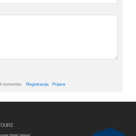
ti komentar.
Registracija
Prijava
TOURS
cesta (Hotel Jadran)