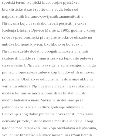
sportski tereni, konjički klub, brojne pješačke i
biciklističke staze i sportovi na vodi. Jedna od
najpoznatijih kulturno-povijesnih znamenitosti u
Njivicama koju bi svakako trebali posjetiti je crkva
Rođenja Blažene Djevice Marije iz 1905. godine u kojoj
se čuva predromanički plutej čije je otkriće ukazalo na
antičke korijene Njivica. Ukoliko svoj boravak u
Njivicama želite dodatno obogatiti, možete unajmiti
skutere ili bicikle i s njima istraživati tajnovite puteve i
staze mjesta. U Njivicama sve generacije zaisgurno mogu
pronaći brojne izvore zabave koji bi udovoljili njihovim
potrebama. Ukoliko se odlučite na nešto manje aktivnu
varijantu odmora, Njivice nude pregršt plaža i skrivenih
uvala u kojima se možete opustiti uz kristalno čisto i
modro Jadransko more. Savršena su destinacija za
jednodnevne izlete ali i duže godišnje odmore ili
ljetovanje zbog dobre prometne povezanosti, prekrasne
očuvane prirode, čistoće mora i mnoštva sadržaja. Zbog
ugodne mediteranske klime koja prevladava u Njivicama,
sve je više turista koji Njivice posjećuju i izvan ljetnih