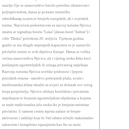
naselje čije se stanovništvo bavilo pretežno ribarstvom i
poljoprivredom, danas je poznato turističko
odredi&amp;scaron;te brojnih europskih, ali i svjetskih
turista. Najvećom prekretnicom za razvoj turizma Njivica
smatra se izgradnja hotela ''Luka'' (danas hotel ''Jadran'') i
ville ''Dinka'' početkom 20. stoljeća. Tijekom godina
gradio se niz drugih smjetajnih kapaciteta to je nastavilo
privlačiti turiste iz svih dijelova Europe. Danas se velika
većina stanovništva Njivica, ali i cijelog otoka Krka bavi
pružanjem ugostiteljskih ili usluga privatnog smještaja.
Razvoju turizma Njivica uvelike pridonosi i ljepota
prirodnih resursa - mnoštvo prekrasnih plaža, uvala i
mediteranska klima idealni su uvjeti za dolazak sve većeg
broja posjetitelja. Njivice obiluju hotelskim i privatnim
smještajem te brojnim ugostiteljskim objektima u kojima
se nude tradicionalna jela otoka što je brojnim turistima
privlačno. U samom centru mjesta nalaze se brojne
aktivnosti i sadržaji koje bi Vaš odmor učinile maksimalno
zabavnim i kompletno ispunjenim kao što su razni