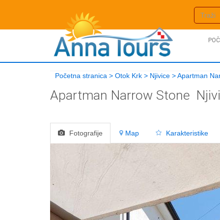
POČ
Početna stranica
>
Otok Krk
>
Njivice
>
Apartman Na
Apartman Narrow Stone
Njiv
Fotografije
Map
Karakteristike