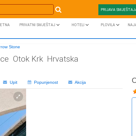
PRIJAVA SMJEŠTAJ
ETNA
PRIVATNI SMJEŠTAJ
HOTELI
PLOVILA
NAJ
rrow Stone
ice
Otok Krk
Hrvatska
O
Upit
Popunjenost
Akcija