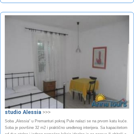
studio Alessia
>>>
Soba „Alessia“ u Premanturi pokraj Pule nalazi se na prvom katu kuće.
Soba je površine 32 m2 i praktično uređenog interijera. Sa kapacitetom