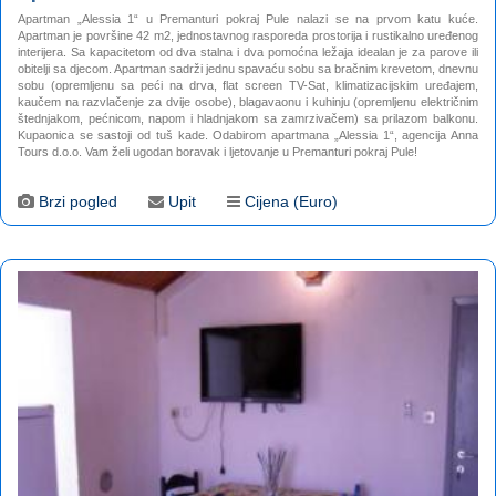
Apartman „Alessia 1“ u Premanturi pokraj Pule nalazi se na prvom katu kuće.
Apartman je površine 42 m2, jednostavnog rasporeda prostorija i rustikalno uređenog
interijera. Sa kapacitetom od dva stalna i dva pomoćna ležaja idealan je za parove ili
obitelji sa djecom. Apartman sadrži jednu spavaću sobu sa bračnim krevetom, dnevnu
sobu (opremljenu sa peći na drva, flat screen TV-Sat, klimatizacijskim uređajem,
kaučem na razvlačenje za dvije osobe), blagavaonu i kuhinju (opremljenu električnim
štednjakom, pećnicom, napom i hladnjakom sa zamrzivačem) sa prilazom balkonu.
Kupaonica se sastoji od tuš kade. Odabirom apartmana „Alessia 1“, agencija Anna
Tours d.o.o. Vam želi ugodan boravak i ljetovanje u Premanturi pokraj Pule!
Brzi pogled
Upit
Cijena (Euro)