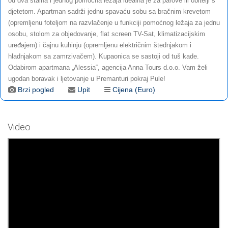
od dva stalna i jednog pomoćna ležaja idealna je za parove ili obitelji s
djetetom. Apartman sadrži jednu spavaću sobu sa bračnim krevetom
(opremljenu foteljom na razvlačenje u funkciji pomoćnog ležaja za jednu
osobu, stolom za objedovanje, flat screen TV-Sat, klimatizacijskim
uređajem) i čajnu kuhinju (opremljenu električnim štednjakom i
hladnjakom sa zamrzivačem). Kupaonica se sastoji od tuš kade.
Odabirom apartmana „Alessia“, agencija Anna Tours d.o.o. Vam želi
ugodan boravak i ljetovanje u Premanturi pokraj Pule!
Brzi pogled
Upit
Cijena (Euro)
Video