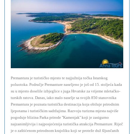
Premantura je turističko mjesto te najjužnija točka Istarskog
poluotoka. Područje Premanture naseljeno je još od 15. stoljeća kada
su u mjesto doselile izbjeglice s juga Hrvatske za vrijeme mletačko-
turskih ratova. Danas, iako malo naselje sa svojih 850 stanovnika
Premantura je poznata turistička destinacija koja obiluje prirodnim
ljepotama i turističkim sadržajima. Razvoju turizma mjesta najviše
pogoduje blizina Parka prirode ''Kamenjak'' koji je zasigurno
najzanimljivija i najposjećenija turistička atrakcija Premanture. Riječ
je o zaštićenom prirodnom krajoliku koji se proteže duž šljunčanih