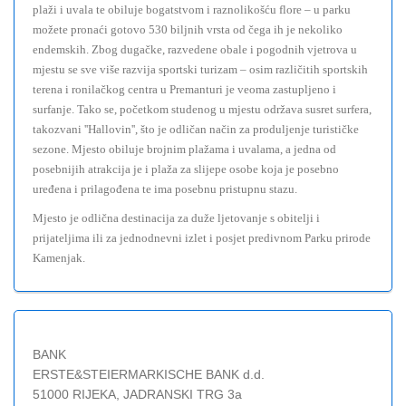
plaži i uvala te obiluje bogatstvom i raznolikošću flore – u parku
možete pronaći gotovo 530 biljnih vrsta od čega ih je nekoliko
endemskih. Zbog dugačke, razvedene obale i pogodnih vjetrova u
mjestu se sve više razvija sportski turizam – osim različitih sportskih
terena i ronilačkog centra u Premanturi je veoma zastupljeno i
surfanje. Tako se, početkom studenog u mjestu održava susret surfera,
takozvani ''Hallovin'', što je odličan način za produljenje turističke
sezone. Mjesto obiluje brojnim plažama i uvalama, a jedna od
posebnijih atrakcija je i plaža za slijepe osobe koja je posebno
uređena i prilagođena te ima posebnu pristupnu stazu.
Mjesto je odlična destinacija za duže ljetovanje s obitelji i
prijateljima ili za jednodnevni izlet i posjet predivnom Parku prirode
Kamenjak.
BANK
ERSTE&STEIERMARKISCHE BANK d.d.
51000 RIJEKA, JADRANSKI TRG 3a