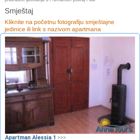
Smještaj
Kliknite na početnu fotografiju smještajne
jedinice ili link s nazivom apartmana
Apartman Alessia 1
>>>