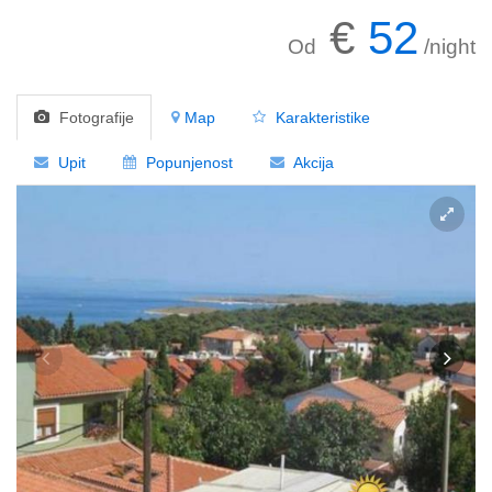
€
52
Od
/night
Fotografije
Map
Karakteristike
Upit
Popunjenost
Akcija