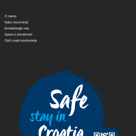
O nama
Kako rezervirati
Kontaktirajte nas
Izjava o privatnosti
Opći uvjeti poslovanja