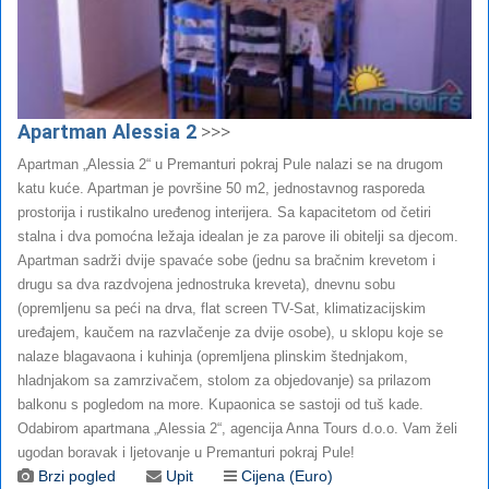
Apartman Alessia 2
>>>
Apartman „Alessia 2“ u Premanturi pokraj Pule nalazi se na drugom
katu kuće. Apartman je površine 50 m2, jednostavnog rasporeda
prostorija i rustikalno uređenog interijera. Sa kapacitetom od četiri
stalna i dva pomoćna ležaja idealan je za parove ili obitelji sa djecom.
Apartman sadrži dvije spavaće sobe (jednu sa bračnim krevetom i
drugu sa dva razdvojena jednostruka kreveta), dnevnu sobu
(opremljenu sa peći na drva, flat screen TV-Sat, klimatizacijskim
uređajem, kaučem na razvlačenje za dvije osobe), u sklopu koje se
nalaze blagavaona i kuhinja (opremljena plinskim štednjakom,
hladnjakom sa zamrzivačem, stolom za objedovanje) sa prilazom
balkonu s pogledom na more. Kupaonica se sastoji od tuš kade.
Odabirom apartmana „Alessia 2“, agencija Anna Tours d.o.o. Vam želi
ugodan boravak i ljetovanje u Premanturi pokraj Pule!
Brzi pogled
Upit
Cijena (Euro)