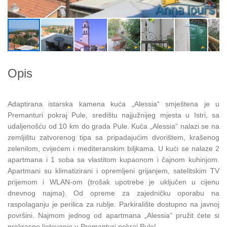
Opis
Adaptirana istarska kamena kuća „Alessia“ smještena je u
Premanturi pokraj Pule, središtu najjužnijeg mjesta u Istri, sa
udaljenošću od 10 km do grada Pule. Kuća „Alessia“ nalazi se na
zemljištu zatvorenog tipa sa pripadajućim dvorištem, krašenog
zelenilom, cvijećem i mediteranskim biljkama. U kući se nalaze 2
apartmana i 1 soba sa vlastitom kupaonom i čajnom kuhinjom.
Apartmani su klimatizirani i opremljeni grijanjem, satelitskim TV
prijemom i WLAN-om (trošak upotrebe je uključen u cijenu
dnevnog najma). Od opreme za zajedničku oporabu na
raspolaganju je perilica za rublje. Parkiralište dostupno na javnoj
površini. Najmom jednog od apartmana „Alessia“ pružit ćete si
prekrasno ljetovanje u Premanturi pokraj Pule!