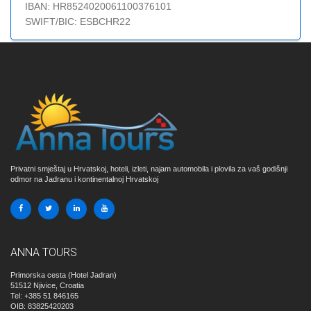
IBAN: HR8524020061100376101
SWIFT/BIC: ESBCHR22
Privatni smještaj u Hrvatskoj, hoteli, izleti, najam automobila i plovila za vaš godišnji
odmor na Jadranu i kontinentalnoj Hrvatskoj
ANNA TOURS
Primorska cesta (Hotel Jadran)
51512
Njivice, Croatia
Tel: +385 51 846165
OIB: 83825420203