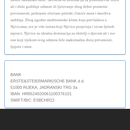
ali i duže godišnje odmore ili ljetovanje zbog dobre prometne
povezanosti, prekrasne očuvane prirode, čistoće mora i mnoštva
sadržaja. Zbog ugodne mediteranske klime koja prevladava u
Njivicama, sve je više turista koji Njivice posjećuju i izvan ljetnih
mjeseci. Njivice su idealna destinacija za obitelji s djecom ali i sve
one koji tijekom svog odmora žele maksimalnu dozu privatnosti,
ljepote i mira.
BANK
ERSTE&STEIERMARKISCHE BANK d.d.
51000 RIJEKA, JADRANSKI TRG 3a
IBAN: HR8524020061100376101
SWIFT/BIC: ESBCHR22