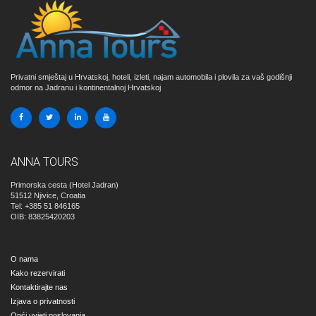
Privatni smještaj u Hrvatskoj, hoteli, izleti, najam automobila i plovila za vaš godišnji
odmor na Jadranu i kontinentalnoj Hrvatskoj
ANNA TOURS
Primorska cesta (Hotel Jadran)
51512
Njivice, Croatia
Tel: +385 51 846165
OIB: 83825420203
O nama
Kako rezervirati
Kontaktirajte nas
Izjava o privatnosti
Opći uvjeti poslovanja