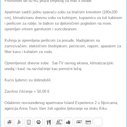
Površinom od 50 m2 pruža smještaj za max 4 osobe.
Apartman sadrži jednu spavaću sobu sa bračnim krevetom (180x200
cm), klimatiziranu dnevnu sobu sa kuhinjom, kupaonicu sa tuš kabinom
i perilicom za rublje, te balkon sa djelomičnim pogledom na more,
opremljen vrtnom garniturom i suncobranom.
Kuhinja je opremljena perilicom za posuđe, hladnjakom sa
zamrzivačem, električnim štednjakom, pećnicom, napom, aparatom za
filter kavu i kuhalom za vodu.
Opremljenost dnevne sobe: Sat-TV ravnog ekrana, klimatizacijski
uređaj i kauč na razvlačenje kao pomoćni ležaj.
Kućni ljubimci su dobrodošli.
Završno čišćenje = 50,00 €
Odabirom novouređenog apartmana Island Experience 2 u Njivicama,
agencija Anna Tours Vam želi ugodno ljetovanje na otoku Krku.