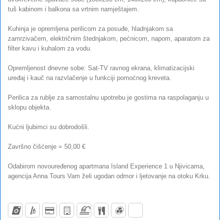
tuš kabinom i balkona sa vrtnim namještajem.
Kuhinja je opremljena perilicom za posuđe, hladnjakom sa
zamrzivačem, električnim štednjakom, pećnicom, napom, aparatom za
filter kavu i kuhalom za vodu.
Opremljenost dnevne sobe: Sat-TV ravnog ekrana, klimatizacijski
uređaj i kauč na razvlačenje u funkciji pomoćnog kreveta.
Perilica za rublje za samostalnu upotrebu je gostima na raspolaganju u
sklopu objekta.
Kućni ljubimci su dobrodošli.
Završno čišćenje = 50,00 €
Odabirom novouređenog apartmana Island Experience 1 u Njivicama,
agencija Anna Tours Vam želi ugodan odmor i ljetovanje na otoku Krku.