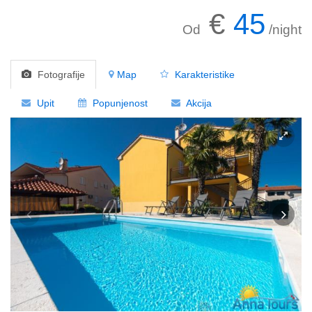
€
45
Od
/night
Fotografije
Map
Karakteristike
Upit
Popunjenost
Akcija