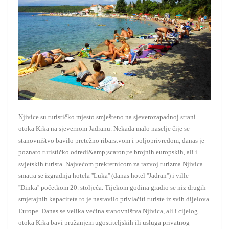
Njivice su turističko mjesto smješteno na sjeverozapadnoj strani
otoka Krka na sjevernom Jadranu. Nekada malo naselje čije se
stanovništvo bavilo pretežno ribarstvom i poljoprivredom, danas je
poznato turističko odredi&amp;scaron;te brojnih europskih, ali i
svjetskih turista. Najvećom prekretnicom za razvoj turizma Njivica
smatra se izgradnja hotela ''Luka'' (danas hotel ''Jadran'') i ville
''Dinka'' početkom 20. stoljeća. Tijekom godina gradio se niz drugih
smjetajnih kapaciteta to je nastavilo privlačiti turiste iz svih dijelova
Europe. Danas se velika većina stanovništva Njivica, ali i cijelog
otoka Krka bavi pružanjem ugostiteljskih ili usluga privatnog