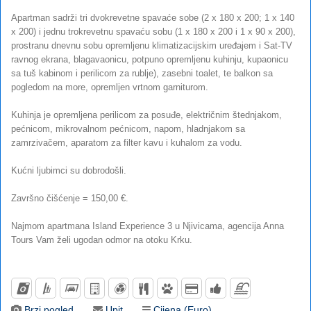
Apartman sadrži tri dvokrevetne spavaće sobe (2 x 180 x 200; 1 x 140
x 200) i jednu trokrevetnu spavaću sobu (1 x 180 x 200 i 1 x 90 x 200),
prostranu dnevnu sobu opremljenu klimatizacijskim uređajem i Sat-TV
ravnog ekrana, blagavaonicu, potpuno opremljenu kuhinju, kupaonicu
sa tuš kabinom i perilicom za rublje), zasebni toalet, te balkon sa
pogledom na more, opremljen vrtnom garniturom.
Kuhinja je opremljena perilicom za posuđe, električnim štednjakom,
pećnicom, mikrovalnom pećnicom, napom, hladnjakom sa
zamrzivačem, aparatom za filter kavu i kuhalom za vodu.
Kućni ljubimci su dobrodošli.
Završno čišćenje = 150,00 €.
Najmom apartmana Island Experience 3 u Njivicama, agencija Anna
Tours Vam želi ugodan odmor na otoku Krku.
Brzi pogled
Upit
Cijena (Euro)