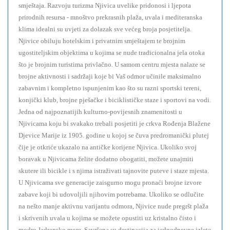
smještaja. Razvoju turizma Njivica uvelike pridonosi i ljepota
prirodnih resursa - mnoštvo prekrasnih plaža, uvala i mediteranska
klima idealni su uvjeti za dolazak sve većeg broja posjetitelja.
Njivice obiluju hotelskim i privatnim smještajem te brojnim
ugostiteljskim objektima u kojima se nude tradicionalna jela otoka
što je brojnim turistima privlačno. U samom centru mjesta nalaze se
brojne aktivnosti i sadržaji koje bi Vaš odmor učinile maksimalno
zabavnim i kompletno ispunjenim kao što su razni sportski tereni,
konjički klub, brojne pješačke i biciklističke staze i sportovi na vodi.
Jedna od najpoznatijih kulturno-povijesnih znamenitosti u
Njivicama koju bi svakako trebali posjetiti je crkva Rođenja Blažene
Djevice Marije iz 1905. godine u kojoj se čuva predromanički plutej
čije je otkriće ukazalo na antičke korijene Njivica. Ukoliko svoj
boravak u Njivicama želite dodatno obogatiti, možete unajmiti
skutere ili bicikle i s njima istraživati tajnovite puteve i staze mjesta.
U Njivicama sve generacije zaisgurno mogu pronaći brojne izvore
zabave koji bi udovoljili njihovim potrebama. Ukoliko se odlučite
na nešto manje aktivnu varijantu odmora, Njivice nude pregršt plaža
i skrivenih uvala u kojima se možete opustiti uz kristalno čisto i
modro Jadransko more. Savršena su destinacija za jednodnevne izlete