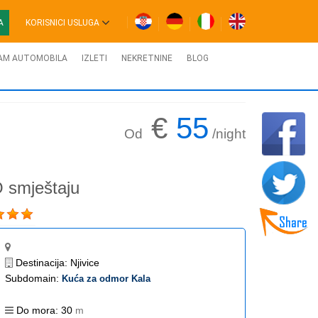
A
KORISNICI USLUGA
AM AUTOMOBILA
IZLETI
NEKRETNINE
BLOG
€
55
Od
/night
 smještaju
Destinacija:
Njivice
Subdomain:
Kuća za odmor Kala
Do mora:
30
m