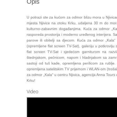
Opis
U potrazi ste za kućom za odmor blizu mora u Njivica
mjesta Njivice na otoku Krku, udaljena 30 m do mora. 
kulturno-zabavnim događanjima. Kuća za odmor „Kal
rasporeda prostorija i moderno uređenog interijera. Sa
parove ili obitelji sa djecom. Kuća za odmor „Kala
(opremljene flat screen TV-Sat), galeriju u potkrovl
flat screen TV-Sat i sjedećom garniturom na razvla
štednjakom, pećnicom, napom i hladnjakom sa zamrzi
sastoji od tuš kade, opremljena perilicom za rublje
opremljena satelitskim TV prijemom i WLAN-om (troša
za odmor „Kala“ u centru Njivica, agencija Anna Tours 
Krku!
Video