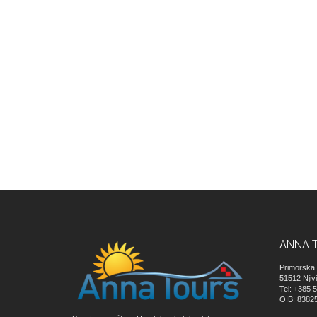
ANNA 
Primorska 
51512
Njiv
Tel: +385 
OIB: 8382