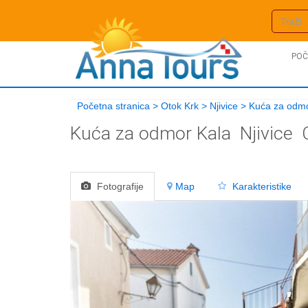
POČ
Početna stranica
>
Otok Krk
>
Njivice
>
Kuća za odmo
Kuća za odmor Kala
Njivice
Fotografije
Map
Karakteristike