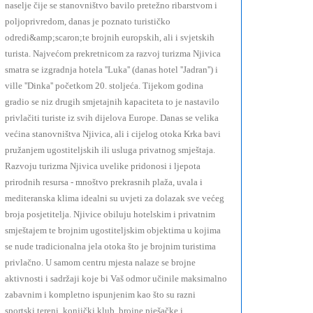
naselje čije se stanovništvo bavilo pretežno ribarstvom i
poljoprivredom, danas je poznato turističko
odredi&amp;scaron;te brojnih europskih, ali i svjetskih
turista. Najvećom prekretnicom za razvoj turizma Njivica
smatra se izgradnja hotela ''Luka'' (danas hotel ''Jadran'') i
ville ''Dinka'' početkom 20. stoljeća. Tijekom godina
gradio se niz drugih smjetajnih kapaciteta to je nastavilo
privlačiti turiste iz svih dijelova Europe. Danas se velika
većina stanovništva Njivica, ali i cijelog otoka Krka bavi
pružanjem ugostiteljskih ili usluga privatnog smještaja.
Razvoju turizma Njivica uvelike pridonosi i ljepota
prirodnih resursa - mnoštvo prekrasnih plaža, uvala i
mediteranska klima idealni su uvjeti za dolazak sve većeg
broja posjetitelja. Njivice obiluju hotelskim i privatnim
smještajem te brojnim ugostiteljskim objektima u kojima
se nude tradicionalna jela otoka što je brojnim turistima
privlačno. U samom centru mjesta nalaze se brojne
aktivnosti i sadržaji koje bi Vaš odmor učinile maksimalno
zabavnim i kompletno ispunjenim kao što su razni
sportski tereni, konjički klub, brojne pješačke i