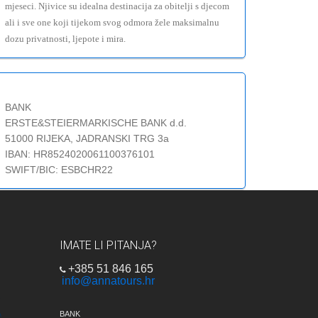
mjeseci. Njivice su idealna destinacija za obitelji s djecom
ali i sve one koji tijekom svog odmora žele maksimalnu
dozu privatnosti, ljepote i mira.
BANK
ERSTE&STEIERMARKISCHE BANK d.d.
51000 RIJEKA, JADRANSKI TRG 3a
IBAN: HR8524020061100376101
SWIFT/BIC: ESBCHR22
IMATE LI PITANJA?
+385 51 846 165
info@annatours.hr
BANK