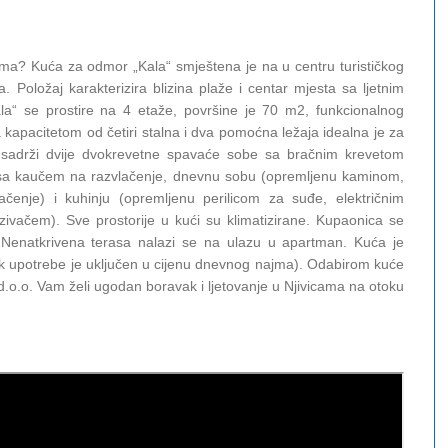
ma? Kuća za odmor „Kala“ smještena je na u centru turističkog
Položaj karakterizira blizina plaže i centar mjesta sa ljetnim
a“ se prostire na 4 etaže, površine je 70 m2, funkcionalnog
 kapacitetom od četiri stalna i dva pomoćna ležaja idealna je za
“ sadrži dvije dvokrevetne spavaće sobe sa bračnim krevetom
ju sa kaučem na razvlačenje, dnevnu sobu (opremljenu kaminom,
čenje) i kuhinju (opremljenu perilicom za suđe, električnim
vačem). Sve prostorije u kući su klimatizirane. Kupaonica se
. Nenatkrivena terasa nalazi se na ulazu u apartman. Kuća je
k upotrebe je uključen u cijenu dnevnog najma). Odabirom kuće
d.o.o. Vam želi ugodan boravak i ljetovanje u Njivicama na otoku