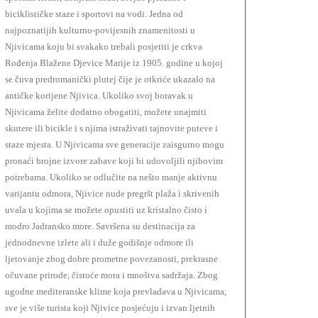
biciklističke staze i sportovi na vodi. Jedna od
najpoznatijih kulturno-povijesnih znamenitosti u
Njivicama koju bi svakako trebali posjetiti je crkva
Rođenja Blažene Djevice Marije iz 1905. godine u kojoj
se čuva predromanički plutej čije je otkriće ukazalo na
antičke korijene Njivica. Ukoliko svoj boravak u
Njivicama želite dodatno obogatiti, možete unajmiti
skutere ili bicikle i s njima istraživati tajnovite puteve i
staze mjesta. U Njivicama sve generacije zaisgurno mogu
pronaći brojne izvore zabave koji bi udovoljili njihovim
potrebama. Ukoliko se odlučite na nešto manje aktivnu
varijantu odmora, Njivice nude pregršt plaža i skrivenih
uvala u kojima se možete opustiti uz kristalno čisto i
modro Jadransko more. Savršena su destinacija za
jednodnevne izlete ali i duže godišnje odmore ili
ljetovanje zbog dobre prometne povezanosti, prekrasne
očuvane prirode, čistoće mora i mnoštva sadržaja. Zbog
ugodne mediteranske klime koja prevladava u Njivicama,
sve je više turista koji Njivice posjećuju i izvan ljetnih