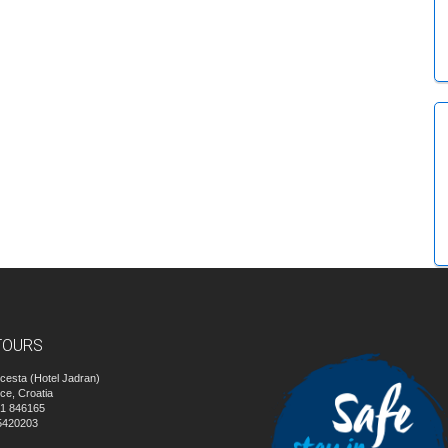
TOURS
cesta (Hotel Jadran)
ice, Croatia
51 846165
5420203