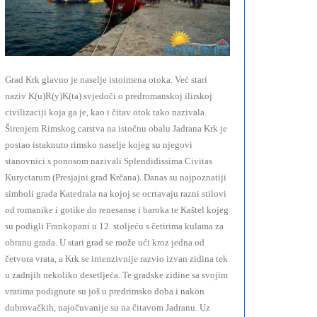
Grad Krk glavno je naselje istoimena otoka. Već stari
naziv K(u)R(y)K(ta) svjedoči o predromanskoj ilirskoj
civilizaciji koja ga je, kao i čitav otok tako nazivala.
Širenjem Rimskog carstva na istočnu obalu Jadrana Krk je
postao istaknuto rimsko naselje kojeg su njegovi
stanovnici s ponosom nazivali Splendidissima Civitas
Kuryctarum (Presjajni grad Krčana). Danas su najpoznatiji
simboli grada Katedrala na kojoj se ocrtavaju razni stilovi
od romanike i gotike do renesanse i baroka te Kaštel kojeg
su podigli Frankopani u 12. stoljeću s četirima kulama za
obranu grada. U stari grad se može ući kroz jedna od
četvora vrata, a Krk se intenzivnije razvio izvan zidina tek
u zadnjih nekoliko desetljeća. Te gradske zidine sa svojim
vratima podignute su još u predrimsko doba i nakon
dubrovačkih, najočuvanije su na čitavom Jadranu. Uz