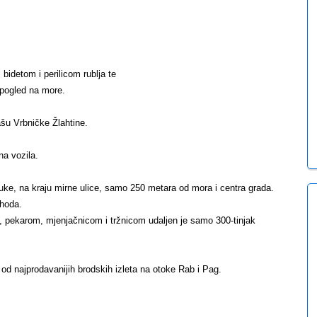
bidetom i perilicom rublja te
n pogled na more.
čašu Vrbničke Žlahtine.
na vozila.
uke, na kraju mirne ulice, samo 250 metara od mora i centra grada.
 hoda.
 pekarom, mjenjačnicom i tržnicom udaljen je samo 300-tinjak
n od najprodavanijih brodskih izleta na otoke Rab i Pag.