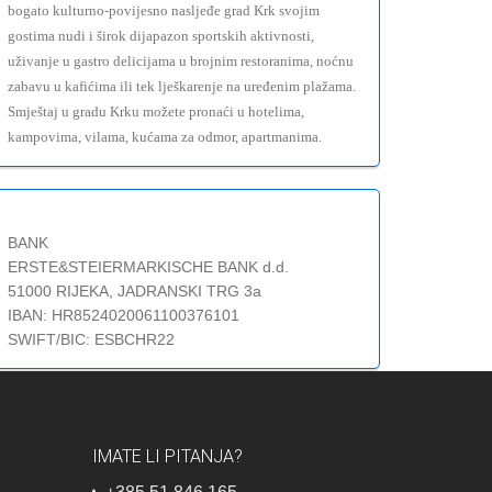
bogato kulturno-povijesno nasljeđe grad Krk svojim
gostima nudi i širok dijapazon sportskih aktivnosti,
uživanje u gastro delicijama u brojnim restoranima, noćnu
zabavu u kafićima ili tek lješkarenje na uređenim plažama.
Smještaj u gradu Krku možete pronaći u hotelima,
kampovima, vilama, kućama za odmor, apartmanima.
BANK
ERSTE&STEIERMARKISCHE BANK d.d.
51000 RIJEKA, JADRANSKI TRG 3a
IBAN: HR8524020061100376101
SWIFT/BIC: ESBCHR22
IMATE LI PITANJA?