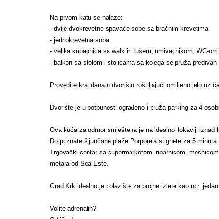
Na prvom katu se nalaze:
- dvije dvokrevetne spavaće sobe sa bračnim krevetima
- jednokrevetna soba
- velika kupaonica sa walk in tušem, umivaonikom, WC-om, 
- balkon sa stolom i stolicama sa kojega se pruža prediva
Provedite kraj dana u dvorištu roštiljajući omiljeno jelo uz 
Dvorište je u potpunosti ograđeno i pruža parking za 4 osob
Ova kuća za odmor smještena je na idealnoj lokaciji iznad l
Do poznate šljunčane plaže Porporela stignete za 5 minuta
Trgovački centar sa supermarketom, ribarnicom, mesnicom,
metara od Sea Este.
Grad Krk idealno je polazište za brojne izlete kao npr. jeda
Volite adrenalin?