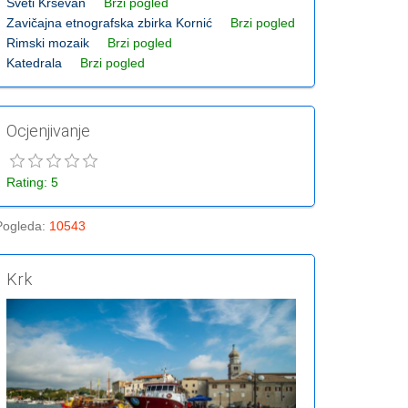
Sveti Krševan
Brzi pogled
Zavičajna etnografska zbirka Kornić
Brzi pogled
Rimski mozaik
Brzi pogled
Katedrala
Brzi pogled
Ocjenjivanje
Rating: 5
Pogleda
:
10543
Krk