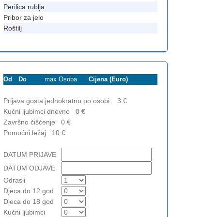
Perilica rublja
Pribor za jelo
Roštilj
Od
Do
max Osoba
Cijena (Euro)
Prijava gosta jednokratno po osobi:
3
€
Kućni ljubimci dnevno
0
€
Završno čišćenje
0
€
Pomoćni ležaj
10
€
DATUM PRIJAVE
DATUM ODJAVE
Odrasli
Djeca do 12 god
Djeca do 18 god
Kućni ljubimci