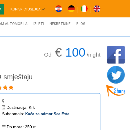
A
KORISNICI USLUGA
AM AUTOMOBILA
IZLETI
NEKRETNINE
BLOG
€
100
Od
/night
 smještaju
Destinacija:
Krk
Subdomain:
Kuća za odmor Sea Esta
Do mora:
250
m