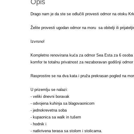
Opis
Drago nam je da ste se odlučili provesti odmor na otoku Kr
Želite provesti ugodan odmor na moru sa obitelji ili prijatel
Izvrsno!
Kompletno renovirana kuća za odmor Sea Esta za 6 osoba u 
komfor te totalnu privatnost za nezaboravan godišnji odmo
Rasprostire se na dva kata i pruža prekrasan pogled na mo
U prizemlju se nalazi:
- veliki dnevni boravak
- odvojena kuhinja sa blagovaonicom
- jednokrevetna soba
- kupaonica sa walk in tušem
- hodnik i
- natkrivena terasa sa stolom i stolicama.