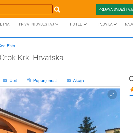
PRIJAVA SMJEŠTAJ
ETNA
PRIVATNI SMJEŠTAJ
HOTELI
PLOVILA
NAJ
Sea Esta
Otok Krk
Hrvatska
O
Upit
Popunjenost
Akcija