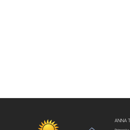
ANNA 
Primorska 