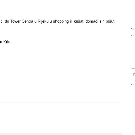
tići do Tower Centra u Rijeku u shopping ili kušati domaći sir, pršut i
 u Krku!