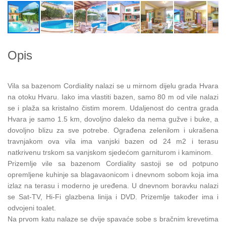
Opis
Vila sa bazenom Cordiality nalazi se u mirnom dijelu grada Hvara
na otoku Hvaru. Iako ima vlastiti bazen, samo 80 m od vile nalazi
se i plaža sa kristalno čistim morem. Udaljenost do centra grada
Hvara je samo 1.5 km, dovoljno daleko da nema gužve i buke, a
dovoljno blizu za sve potrebe. Ograđena zelenilom i ukrašena
travnjakom ova vila ima vanjski bazen od 24 m2 i terasu
natkrivenu trskom sa vanjskom sjedećom garniturom i kaminom.
Prizemlje vile sa bazenom Cordiality sastoji se od potpuno
opremljene kuhinje sa blagavaonicom i dnevnom sobom koja ima
izlaz na terasu i moderno je uređena. U dnevnom boravku nalazi
se Sat-TV, Hi-Fi glazbena linija i DVD. Prizemlje također ima i
odvojeni toalet.
Na prvom katu nalaze se dvije spavaće sobe s bračnim krevetima