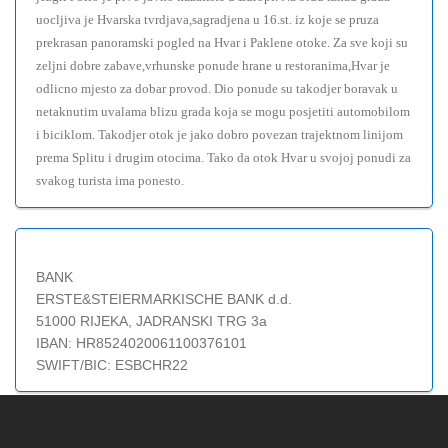
uocljiva je Hvarska tvrdjava,sagradjena u 16.st. iz koje se pruza
prekrasan panoramski pogled na Hvar i Paklene otoke. Za sve koji su
zeljni dobre zabave,vrhunske ponude hrane u restoranima,Hvar je
odlicno mjesto za dobar provod. Dio ponude su takodjer boravak u
netaknutim uvalama blizu grada koja se mogu posjetiti automobilom
i biciklom. Takodjer otok je jako dobro povezan trajektnom linijom
prema Splitu i drugim otocima. Tako da otok Hvar u svojoj ponudi za
svakog turista ima ponesto.
BANK
ERSTE&STEIERMARKISCHE BANK d.d.
51000 RIJEKA, JADRANSKI TRG 3a
IBAN: HR8524020061100376101
SWIFT/BIC: ESBCHR22