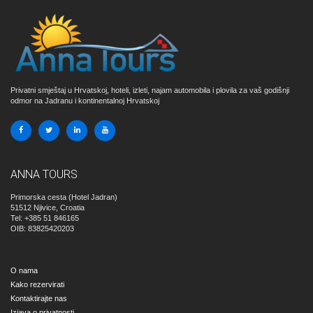
Privatni smještaj u Hrvatskoj, hoteli, izleti, najam automobila i plovila za vaš godišnji
odmor na Jadranu i kontinentalnoj Hrvatskoj
ANNA TOURS
Primorska cesta (Hotel Jadran)
51512
Njivice, Croatia
Tel: +385 51 846165
OIB: 83825420203
O nama
Kako rezervirati
Kontaktirajte nas
Izjava o privatnosti