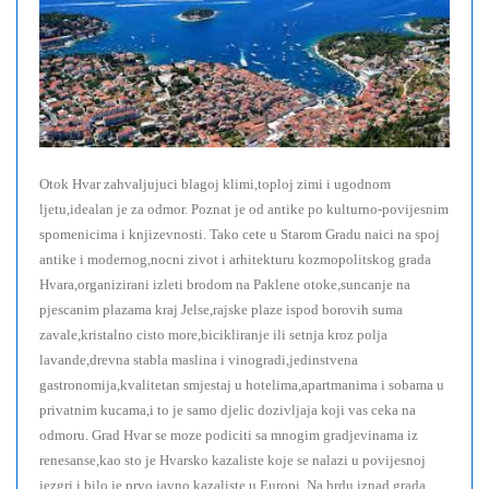
Otok Hvar zahvaljujuci blagoj klimi,toploj zimi i ugodnom
ljetu,idealan je za odmor. Poznat je od antike po kulturno-povijesnim
spomenicima i knjizevnosti. Tako cete u Starom Gradu naici na spoj
antike i modernog,nocni zivot i arhitekturu kozmopolitskog grada
Hvara,organizirani izleti brodom na Paklene otoke,suncanje na
pjescanim plazama kraj Jelse,rajske plaze ispod borovih suma
zavale,kristalno cisto more,bicikliranje ili setnja kroz polja
lavande,drevna stabla maslina i vinogradi,jedinstvena
gastronomija,kvalitetan smjestaj u hotelima,apartmanima i sobama u
privatnim kucama,i to je samo djelic dozivljaja koji vas ceka na
odmoru. Grad Hvar se moze podiciti sa mnogim gradjevinama iz
renesanse,kao sto je Hvarsko kazaliste koje se nalazi u povijesnoj
jezgri i bilo je prvo javno kazaliste u Europi. Na brdu iznad grada