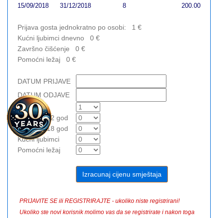
15/09/2018
31/12/2018
8
200.00
Prijava gosta jednokratno po osobi:
1
€
Kućni ljubimci dnevno
0
€
Završno čišćenje
0
€
Pomoćni ležaj
0
€
DATUM PRIJAVE
DATUM ODJAVE
Odrasli
Djeca do 12 god
Djeca do 18 god
Kućni ljubimci
Pomoćni ležaj
PRIJAVITE SE ili REGISTRIRAJTE - ukoliko niste registrirani!
Ukoliko ste novi korisnik molimo vas da se registrirate i nakon toga