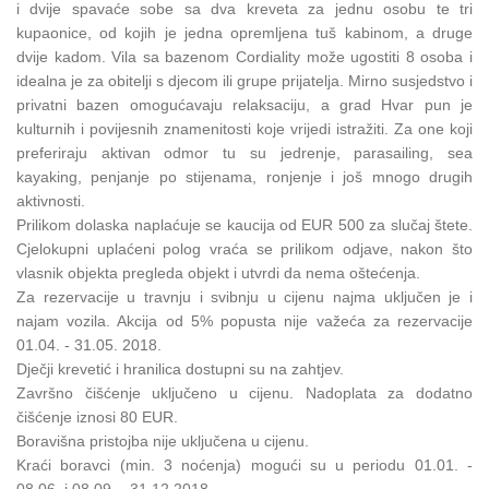
i dvije spavaće sobe sa dva kreveta za jednu osobu te tri
kupaonice, od kojih je jedna opremljena tuš kabinom, a druge
dvije kadom. Vila sa bazenom Cordiality može ugostiti 8 osoba i
idealna je za obitelji s djecom ili grupe prijatelja. Mirno susjedstvo i
privatni bazen omogućavaju relaksaciju, a grad Hvar pun je
kulturnih i povijesnih znamenitosti koje vrijedi istražiti. Za one koji
preferiraju aktivan odmor tu su jedrenje, parasailing, sea
kayaking, penjanje po stijenama, ronjenje i još mnogo drugih
aktivnosti.
Prilikom dolaska naplaćuje se kaucija od EUR 500 za slučaj štete.
Cjelokupni uplaćeni polog vraća se prilikom odjave, nakon što
vlasnik objekta pregleda objekt i utvrdi da nema oštećenja.
Za rezervacije u travnju i svibnju u cijenu najma uključen je i
najam vozila. Akcija od 5% popusta nije važeća za rezervacije
01.04. - 31.05. 2018.
Dječji krevetić i hranilica dostupni su na zahtjev.
Završno čišćenje uključeno u cijenu. Nadoplata za dodatno
čišćenje iznosi 80 EUR.
Boravišna pristojba nije uključena u cijenu.
Kraći boravci (min. 3 noćenja) mogući su u periodu 01.01. -
08.06. i 08.09. - 31.12.2018.