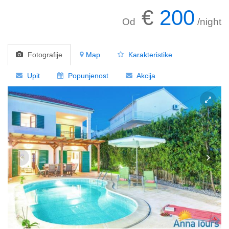
€
200
Od
/night
Fotografije
Map
Karakteristike
Upit
Popunjenost
Akcija