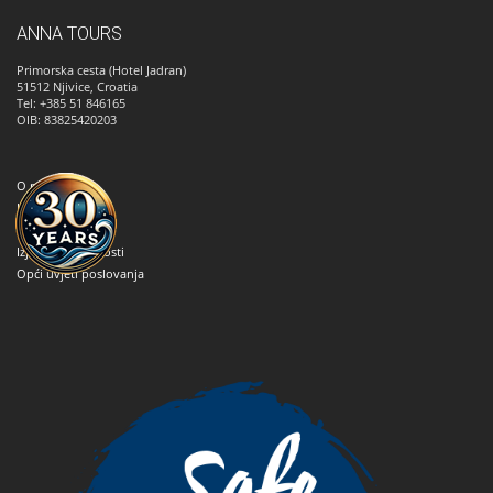
ANNA TOURS
Primorska cesta (Hotel Jadran)
51512
Njivice, Croatia
Tel: +385 51 846165
OIB: 83825420203
O nama
Kako rezervirati
Kontaktirajte nas
Izjava o privatnosti
Opći uvjeti poslovanja