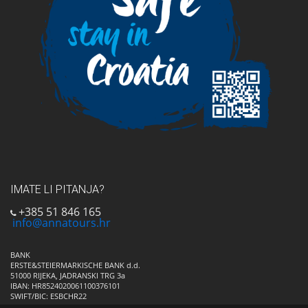
IMATE LI PITANJA?
+385 51 846 165
info@annatours.hr
BANK
ERSTE&STEIERMARKISCHE BANK d.d.
51000 RIJEKA, JADRANSKI TRG 3a
IBAN: HR8524020061100376101
SWIFT/BIC: ESBCHR22