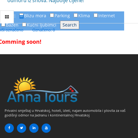
odmoru iz snova. Najbolje cijene!
FILTER:
Blizu mora
Parking
Klima
Internet
Bazen
Kućni ljubimci
piši označeno
Označeno: 0
Comming soon!
Privatni smještaj u Hrvatskoj, hoteli, izleti, najam automobila i plovila za vaš
godišnji odmor na Jadranu i kontinentalnoj Hrvatskoj