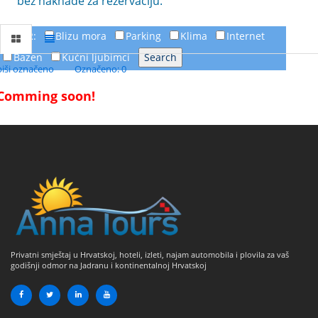
bez naknade za rezervaciju.
FILTER:
Blizu mora
Parking
Klima
Internet
Bazen
Kućni ljubimci
piši označeno
Označeno: 0
Comming soon!
Privatni smještaj u Hrvatskoj, hoteli, izleti, najam automobila i plovila za vaš
godišnji odmor na Jadranu i kontinentalnoj Hrvatskoj