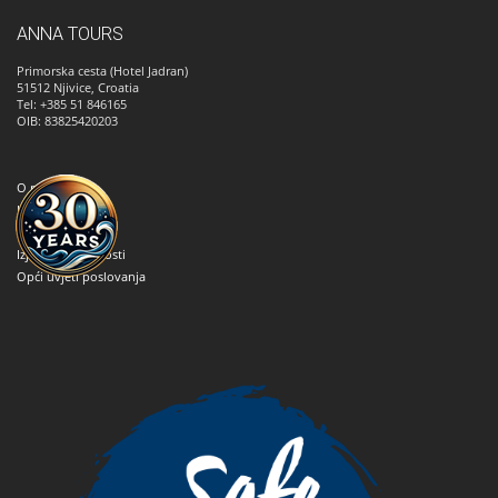
ANNA TOURS
Primorska cesta (Hotel Jadran)
51512
Njivice, Croatia
Tel: +385 51 846165
OIB: 83825420203
O nama
Kako rezervirati
Kontaktirajte nas
Izjava o privatnosti
Opći uvjeti poslovanja