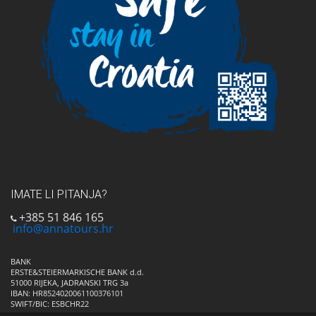
IMATE LI PITANJA?
+385 51 846 165
info@annatours.hr
BANK
ERSTE&STEIERMARKISCHE BANK d.d.
51000 RIJEKA, JADRANSKI TRG 3a
IBAN: HR8524020061100376101
SWIFT/BIC: ESBCHR22