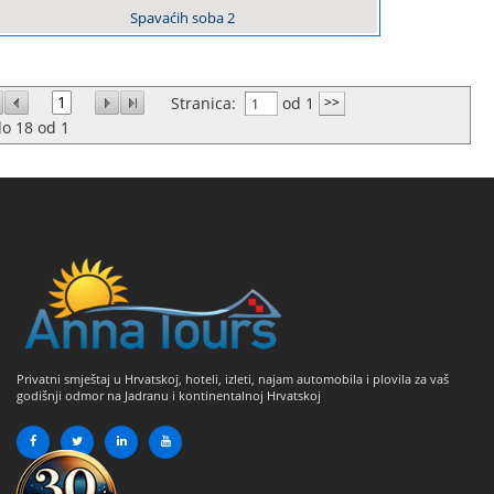
Spavaćih soba
2
1
Stranica:
od 1
do
18
od
1
Privatni smještaj u Hrvatskoj, hoteli, izleti, najam automobila i plovila za vaš
godišnji odmor na Jadranu i kontinentalnoj Hrvatskoj