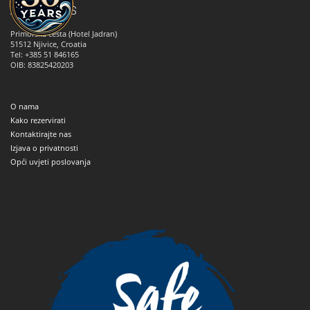
ANNA TOURS
Primorska cesta (Hotel Jadran)
51512
Njivice, Croatia
Tel: +385 51 846165
OIB: 83825420203
O nama
Kako rezervirati
Kontaktirajte nas
Izjava o privatnosti
Opći uvjeti poslovanja