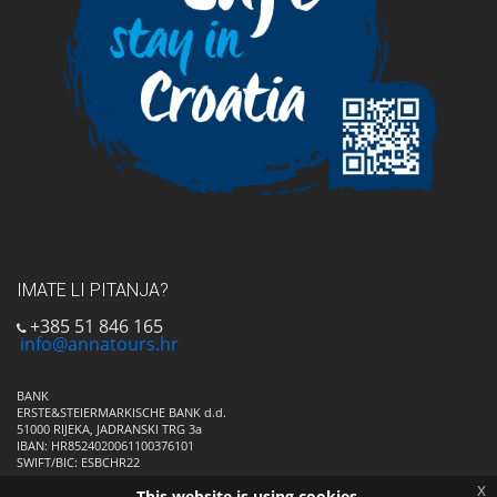
IMATE LI PITANJA?
+385 51 846 165
info@annatours.hr
BANK
ERSTE&STEIERMARKISCHE BANK d.d.
51000 RIJEKA, JADRANSKI TRG 3a
IBAN: HR8524020061100376101
SWIFT/BIC: ESBCHR22
x
This website is using cookies.