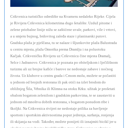
Crikvenica turističko odredište na Kvarneru nedaleko Rijeke. Cijela
je Rivijera Crikvenica kilometrima dugo šetalište. Uzduž pitome i
zelene priobalne linije nižu se zaštićene uvale, parkovi, vile i vrtovi,
a u smjeru bujnog, brdovitog zaleđa staze i planinarski putovi.
Gradska plaža je pješčana, tu se nalaze i šljunkovite plaža Balustrada
u centru mjesta, plaža Omorika prema Dramlju i na poluotoku
Kačjak. Crikveničku Rivijeru uz Crikvenicu čine mjesta Dramalj,
Selce i Jadranovo. Crikvenica je poznata po obiteljskom i lječilišnom
turizmu ali uz brojne kafiće i barove ne nedostaje zabave i noćnog
života. Uz klubove u centru grada i Crnom molu, možete se počastiti
u jednom od brojnih restorana ili pak otići na izlet brodom do
obližnjeg Šila, Vrbnika ili Klimna na otoku Krku. užitak je prošetati
obalom bogatom zelenilom i gradskim parkovima, te se zaustaviti u
jednom od mnoštva dobrih restorana, s bogatom ponudom ribe i
školjki. Na Crikvenica rivijeri ne nedostaje prilika za bavljenje
sportom i sportskim aktivnostima poput jedrenja, surfanja, ronjenja
ili skijanja na vodi. Također, možete ponijeti ili iznajmiti bicikl jer u