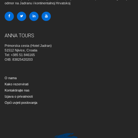
odmor na Jadranu i kontinentalnoj Hrvatskoj
ANNA TOURS
Primorska cesta (Hotel Jadran)
51512
Njivice, Croatia
Tel: +385 51 846165
OIB: 83825420203
O nama
Kako rezervirati
Kontaktirajte nas
Izjava o privatnosti
Opći uvjeti poslovanja