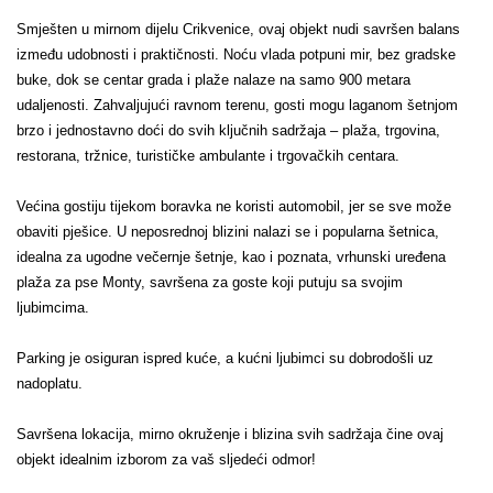
Smješten u mirnom dijelu Crikvenice, ovaj objekt nudi savršen balans
između udobnosti i praktičnosti. Noću vlada potpuni mir, bez gradske
buke, dok se centar grada i plaže nalaze na samo 900 metara
udaljenosti. Zahvaljujući ravnom terenu, gosti mogu laganom šetnjom
brzo i jednostavno doći do svih ključnih sadržaja – plaža, trgovina,
restorana, tržnice, turističke ambulante i trgovačkih centara.
Većina gostiju tijekom boravka ne koristi automobil, jer se sve može
obaviti pješice. U neposrednoj blizini nalazi se i popularna šetnica,
idealna za ugodne večernje šetnje, kao i poznata, vrhunski uređena
plaža za pse Monty, savršena za goste koji putuju sa svojim
ljubimcima.
Parking je osiguran ispred kuće, a kućni ljubimci su dobrodošli uz
nadoplatu.
Savršena lokacija, mirno okruženje i blizina svih sadržaja čine ovaj
objekt idealnim izborom za vaš sljedeći odmor!