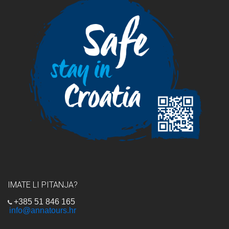
IMATE LI PITANJA?
+385 51 846 165
info@annatours.hr