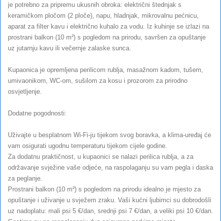
je potrebno za pripremu ukusnih obroka: električni štednjak s
keramičkom pločom (2 ploče), napu, hladnjak, mikrovalnu pećnicu,
aparat za filter kavu i električno kuhalo za vodu. Iz kuhinje se izlazi na
prostrani balkon (10 m²) s pogledom na prirodu, savršen za opuštanje
uz jutarnju kavu ili večernje zalaske sunca.
Kupaonica je opremljena perilicom rublja, masažnom kadom, tušem,
umivaonikom, WC-om, sušilom za kosu i prozorom za prirodno
osvjetljenje.
Dodatne pogodnosti:
Uživajte u besplatnom Wi-Fi-ju tijekom svog boravka, a klima-uređaj će
vam osigurati ugodnu temperaturu tijekom cijele godine.
Za dodatnu praktičnost, u kupaonici se nalazi perilica rublja, a za
održavanje svježine vaše odjeće, na raspolaganju su vam pegla i daska
za peglanje.
Prostrani balkon (10 m²) s pogledom na prirodu idealno je mjesto za
opuštanje i uživanje u svježem zraku. Vaši kućni ljubimci su dobrodošli
uz nadoplatu: mali psi 5 €/dan, srednji psi 7 €/dan, a veliki psi 10 €/dan.