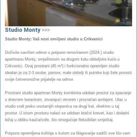
Studio Monty
>>>
Studio Monty: Vaš novi omiljeni studio u Crikvenici
Doživite savršen odmor u potpuno renoviranom (2024.) studio
apartmanu Monty, smještenom na drugom katu obiteljske kuće u
Crikvenici. Ovaj prostrani (45 m²) i funkcionalno opremljen studio
idealan je za 2-3 osobe, parove, male obitelji ili putnike koji žele povesti
svoje četveronožne prijatelje na odmor.
Prostrani studio apartman Monty kombinira udoban prostor za spavanje
s dnevnim boravkom, stvarajući otvoren i prozračan ambijent. Ulaz u
studio vodi preko unutarnjih stepenica na drugi kat, direktno u taj
prostor. U istom prostoru nalazi se udoban bračni krevet, kao i dodatni
ležaj u obliku kauča/sofe, što omogućuje fleksibilan smještaj.
Potpuno opremljena kuhinja s kutom za blagovanje sadrži sve što vam