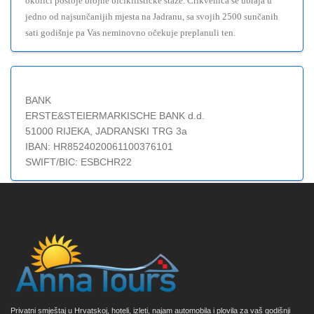
okolici postoje brojne bicikllističke staze. Crikvenica se ubraja u
jedno od najsunčanijih mjesta na Jadranu, sa svojih 2500 sunčanih
sati godišnje pa Vas neminovno očekuje preplanuli ten.
BANK
ERSTE&STEIERMARKISCHE BANK d.d.
51000 RIJEKA, JADRANSKI TRG 3a
IBAN: HR8524020061100376101
SWIFT/BIC: ESBCHR22
Privatni smještaj u Hrvatskoj, hoteli, izleti, najam automobila i plovila za vaš godišnji