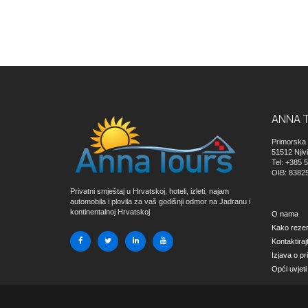
ANNA 
Primorska 
51512
Njiv
Tel: +385 
OIB: 8382
Privatni smještaj u Hrvatskoj, hoteli, izleti, najam
automobila i plovila za vaš godišnji odmor na Jadranu i
kontinentalnoj Hrvatskoj
O nama
Kako rezerv
Kontaktiraj
Izjava o pr
Opći uvjeti