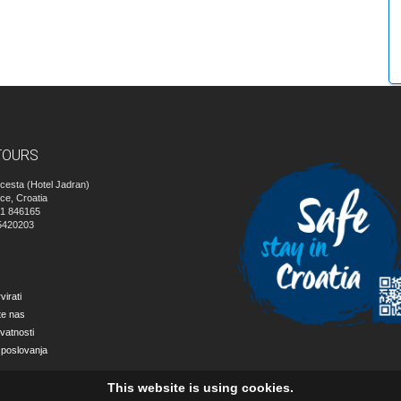
TOURS
cesta (Hotel Jadran)
ice, Croatia
51 846165
5420203
irati
te nas
ivatnosti
 poslovanja
This website is using cookies.