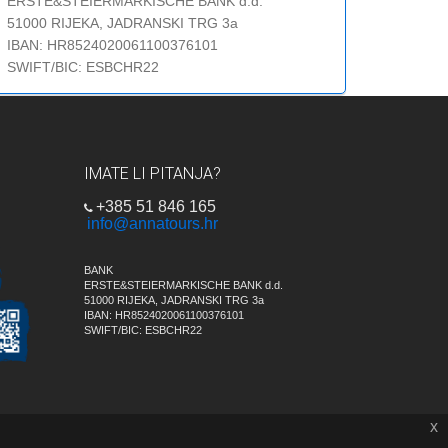
ERSTE&STEIERMARKISCHE BANK d.d.
51000 RIJEKA, JADRANSKI TRG 3a
IBAN: HR8524020061100376101
SWIFT/BIC: ESBCHR22
IMATE LI PITANJA?
+385 51 846 165
info@annatours.hr
BANK
ERSTE&STEIERMARKISCHE BANK d.d.
51000 RIJEKA, JADRANSKI TRG 3a
IBAN: HR8524020061100376101
SWIFT/BIC: ESBCHR22
x