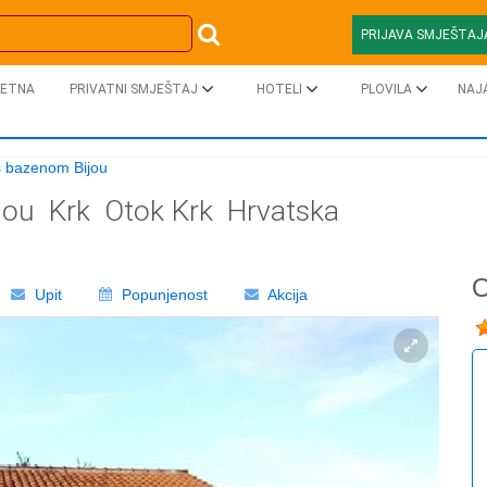
PRIJAVA SMJEŠTAJ
ETNA
PRIVATNI SMJEŠTAJ
HOTELI
PLOVILA
NAJ
s bazenom Bijou
jou
Krk
Otok Krk
Hrvatska
O
Upit
Popunjenost
Akcija