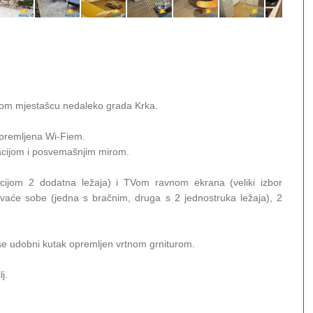
mom mjestašcu nedaleko grada Krka.
opremljena Wi-Fiem.
tacijom i posvemašnjim mirom.
cijom 2 dodatna ležaja) i TVom ravnom ekrana (veliki izbor
vaće sobe (jedna s bračnim, druga s 2 jednostruka ležaja), 2
e udobni kutak opremljen vrtnom grniturom.
j.