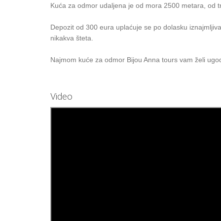
Kuća za odmor udaljena je od mora 2500 metara, od t
Depozit od 300 eura uplaćuje se po dolasku iznajmljiva
nikakva šteta.
Najmom kuće za odmor Bijou Anna tours vam želi ugo
Video