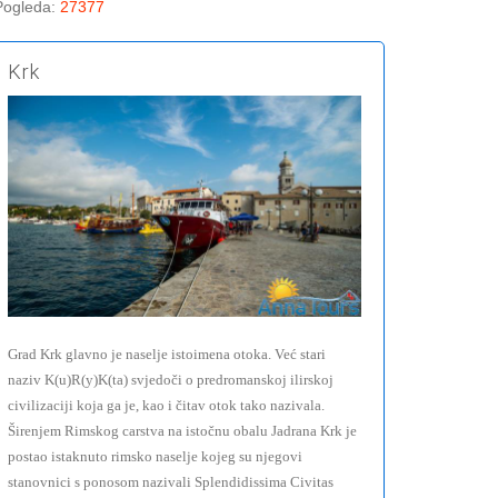
Pogleda
:
27377
Krk
Grad Krk glavno je naselje istoimena otoka. Već stari
naziv K(u)R(y)K(ta) svjedoči o predromanskoj ilirskoj
civilizaciji koja ga je, kao i čitav otok tako nazivala.
Širenjem Rimskog carstva na istočnu obalu Jadrana Krk je
postao istaknuto rimsko naselje kojeg su njegovi
stanovnici s ponosom nazivali Splendidissima Civitas