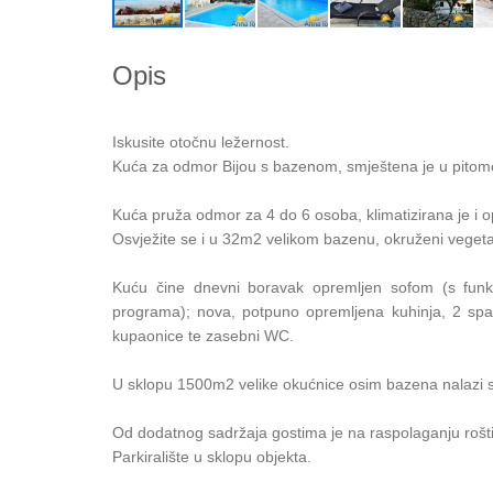
Opis
Iskusite otočnu ležernost.
Kuća za odmor Bijou s bazenom, smještena je u pito
Kuća pruža odmor za 4 do 6 osoba, klimatizirana je i 
Osvježite se i u 32m2 velikom bazenu, okruženi vege
Kuću čine dnevni boravak opremljen sofom (s funk
programa); nova, potpuno opremljena kuhinja, 2 spa
kupaonice te zasebni WC.
U sklopu 1500m2 velike okućnice osim bazena nalazi s
Od dodatnog sadržaja gostima je na raspolaganju roštil
Parkiralište u sklopu objekta.