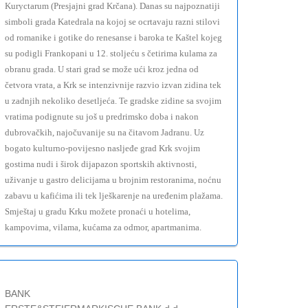
Kuryctarum (Presjajni grad Krčana). Danas su najpoznatiji
simboli grada Katedrala na kojoj se ocrtavaju razni stilovi
od romanike i gotike do renesanse i baroka te Kaštel kojeg
su podigli Frankopani u 12. stoljeću s četirima kulama za
obranu grada. U stari grad se može ući kroz jedna od
četvora vrata, a Krk se intenzivnije razvio izvan zidina tek
u zadnjih nekoliko desetljeća. Te gradske zidine sa svojim
vratima podignute su još u predrimsko doba i nakon
dubrovačkih, najočuvanije su na čitavom Jadranu. Uz
bogato kulturno-povijesno nasljeđe grad Krk svojim
gostima nudi i širok dijapazon sportskih aktivnosti,
uživanje u gastro delicijama u brojnim restoranima, noćnu
zabavu u kafićima ili tek lješkarenje na uređenim plažama.
Smještaj u gradu Krku možete pronaći u hotelima,
kampovima, vilama, kućama za odmor, apartmanima.
BANK