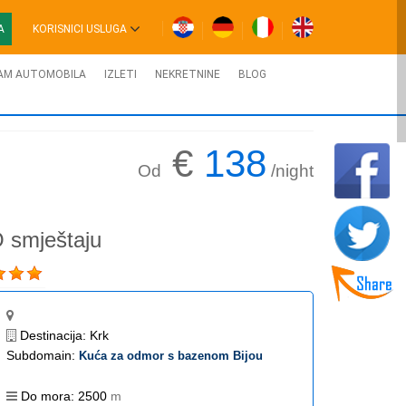
A
KORISNICI USLUGA
AM AUTOMOBILA
IZLETI
NEKRETNINE
BLOG
€
138
Od
/night
 smještaju
Destinacija:
Krk
Subdomain:
Kuća za odmor s bazenom Bijou
Do mora:
2500
m