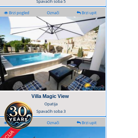
Spavaćih soba
5
Brzi pogled
Označi
Brzi upit
Villa Magic View
Opatija
Spavaćih soba
3
Brzi pogled
Označi
Brzi upit