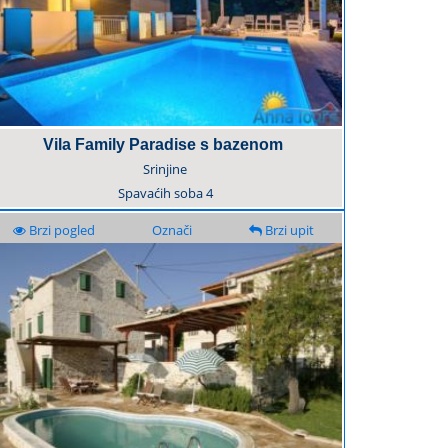
Vila Family Paradise s bazenom
Srinjine
Spavaćih soba
4
Brzi pogled
Označi
Brzi upit