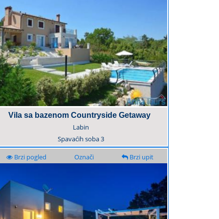
Vila sa bazenom Countryside Getaway
Labin
Spavaćih soba
3
Brzi pogled
Označi
Brzi upit