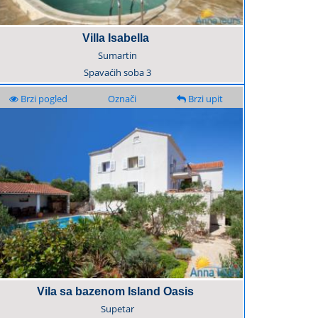
Villa Isabella
Sumartin
Spavaćih soba
3
Brzi pogled
Označi
Brzi upit
Vila sa bazenom Island Oasis
Supetar