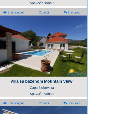
Spavaćih soba
5
Brzi pogled
Označi
Brzi upit
Villa sa bazenom Mountain View
Župa Biokovska
Spavaćih soba
3
Brzi pogled
Označi
Brzi upit