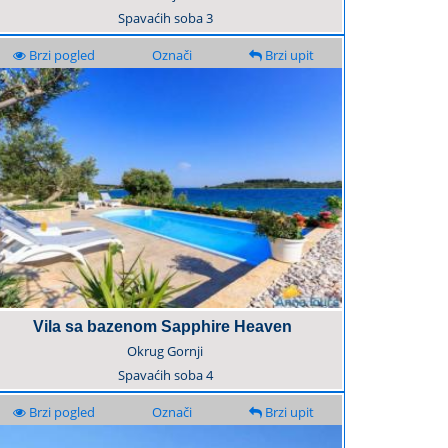
Spavaćih soba
3
Brzi pogled
Označi
Brzi upit
Vila sa bazenom Sapphire Heaven
Okrug Gornji
Spavaćih soba
4
Brzi pogled
Označi
Brzi upit