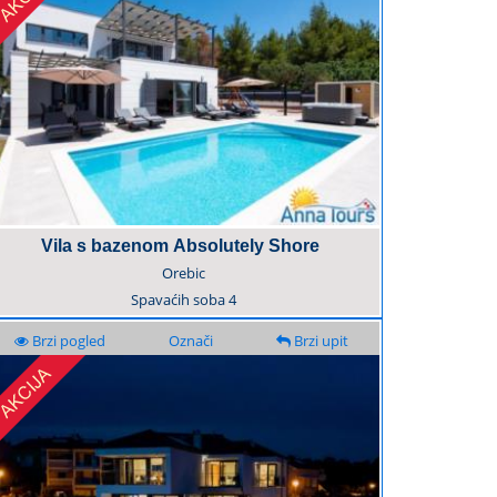
Vila s bazenom Absolutely Shore
Orebic
Spavaćih soba
4
Brzi pogled
Označi
Brzi upit