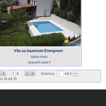
Vila sa bazenom Evergreen
Baška Voda
Spavaćih soba
5
1
2
Stranica:
od 2
do
18
od
35