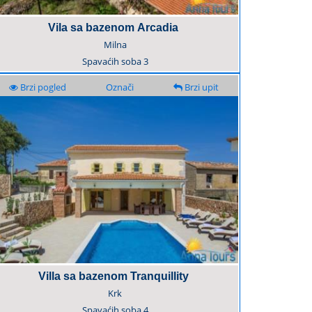
Vila sa bazenom Arcadia
Milna
Spavaćih soba
3
Brzi pogled
Označi
Brzi upit
Villa sa bazenom Tranquillity
Krk
Spavaćih soba
4