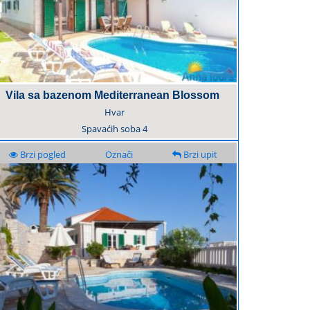
Vila sa bazenom Mediterranean Blossom
Hvar
Spavaćih soba
4
Brzi pogled
Označi
Brzi upit