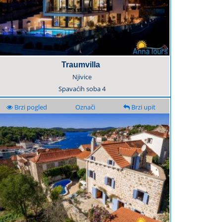
Traumvilla
Njivice
Spavaćih soba
4
Brzi pogled
Označi
Brzi upit